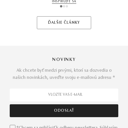
INŠPIRUJTE SA
1
2
3
ĎALŠIE ČLÁNKY
NOVINKY
Ak chcete byť medzi prvými, ktorí sa dozvedia o
našich novinkách, uveďte svoju e-mailovú adresu *