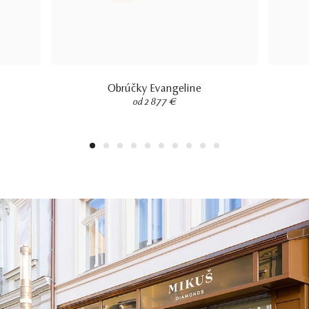
Obrúčky Evangeline
od 2 877 €
1
2
3
4
5
6
7
8
9
10