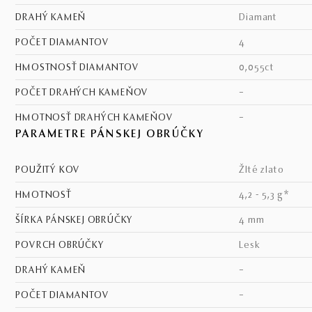
DRAHÝ KAMEŇ
diamant
POČET DIAMANTOV
4
HMOSTNOSŤ DIAMANTOV
0,055ct
POČET DRAHÝCH KAMEŇOV
–
HMOTNOSŤ DRAHÝCH KAMEŇOV
–
PARAMETRE PÁNSKEJ OBRÚČKY
POUŽITÝ KOV
žlté zlato
HMOTNOSŤ
4,2 - 5,3 g*
ŠÍRKA PÁNSKEJ OBRÚČKY
4 mm
POVRCH OBRÚČKY
lesk
DRAHÝ KAMEŇ
–
POČET DIAMANTOV
–