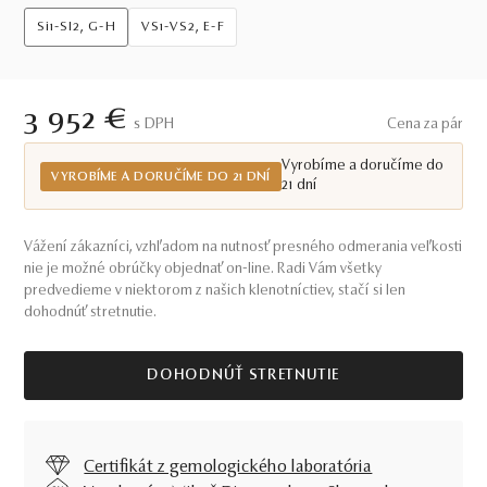
Si1-SI2, G-H
VS1-VS2, E-F
3 952 €
S DPH
Cena za pár
Vyrobíme a doručíme do
VYROBÍME A DORUČÍME DO 21 DNÍ
21 dní
Vážení zákazníci, vzhľadom na nutnosť presného odmerania veľkosti
nie je možné obrúčky objednať on-line. Radi Vám všetky
predvedieme v niektorom z našich klenotníctiev, stačí si len
dohodnúť stretnutie.
DOHODNÚŤ STRETNUTIE
Certifikát z gemologického laboratória