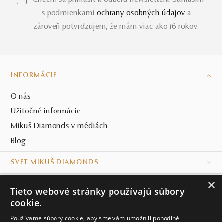
*Chcem sa prihlásiť k odberu newslettera. Súhlasím
s podmienkami
ochrany osobných údajov
a
zároveň potvrdzujem, že mám viac ako 16 rokov.
INFORMÁCIE
O nás
Užitočné informácie
Mikuš Diamonds v médiách
Blog
SVET MIKUŠ DIAMONDS
×
VŠETKO O NÁKUPE
Tieto webové stránky používajú súbory
cookie.
KONTAKT
Používame súbory cookie, aby sme vám umožnili pohodlné