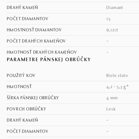
DRAHÝ KAMEŇ
diamant
POČET DIAMANTOV
15
HMOSTNOSŤ DIAMANTOV
0,12ct
POČET DRAHÝCH KAMEŇOV
–
HMOTNOSŤ DRAHÝCH KAMEŇOV
–
PARAMETRE PÁNSKEJ OBRÚČKY
POUŽITÝ KOV
biele zlato
HMOTNOSŤ
4,2 - 5,3 g*
ŠÍRKA PÁNSKEJ OBRÚČKY
4 mm
POVRCH OBRÚČKY
lesk
DRAHÝ KAMEŇ
–
POČET DIAMANTOV
–