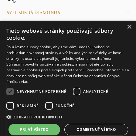
Blog
SVET MIKUŠ DIAMONDS
×
VŠETKO O NÁKUPE
Tieto webové stránky používajú súbory
cookie.
KONTAKT
Používame súbory cookie, aby sme vám umožnili pohodlné
prehliadanie webovej stránky a vďaka analýze prevádzky webovej
Naše klenotníctva
stránky neustále zlepšovali jej funkcie, výkon a použiteľnosť.
Súhlasom povolíte používanie cookies, alebo môžete upraviť
Sídlo spoločnosti
nastavenie cookies podľa svojích preferencií. Podrobné informácie sa
dozviete na našej web stránke v časti Ochrana osobných údajov.
Prečítať viac
NEVYHNUTNE POTREBNÉ
ANALYTICKÉ
REKLAMNÉ
FUNKČNÉ
© MIKUŠ DIAMONDS, A.S. 2026. VŠETKY PRÁVA VYHRADENÉ.
Nastavenia cookies.
ZOBRAZIŤ PODROBNOSTI
4 493 €
PRIJAŤ VŠETKO
ODMIETNUŤ VŠETKO
VIAC INFO
Vyrobíme a doručíme do 21 dní