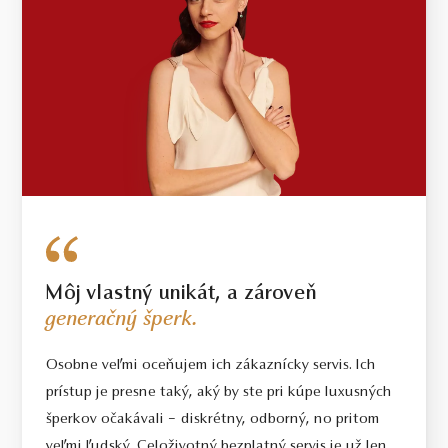
Môj vlastný unikát, a zároveň
generačný šperk.
Osobne veľmi oceňujem ich zákaznícky servis. Ich
prístup je presne taký, aký by ste pri kúpe luxusných
šperkov očakávali – diskrétny, odborný, no pritom
veľmi ľudský. Celoživotný bezplatný servis je už len