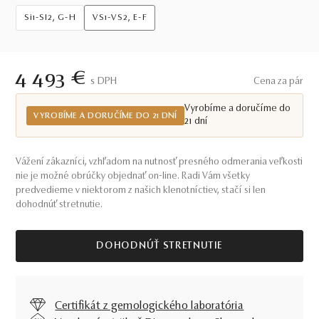
Si1-SI2, G-H
VS1-VS2, E-F
4 493 €
S DPH
Cena za pár
Vyrobíme a doručíme do
VYROBÍME A DORUČÍME DO 21 DNÍ
21 dní
Vážení zákazníci, vzhľadom na nutnosť presného odmerania veľkosti
nie je možné obrúčky objednať on-line. Radi Vám všetky
predvedieme v niektorom z našich klenotníctiev, stačí si len
dohodnúť stretnutie.
DOHODNÚŤ STRETNUTIE
Certifikát z gemologického laboratória