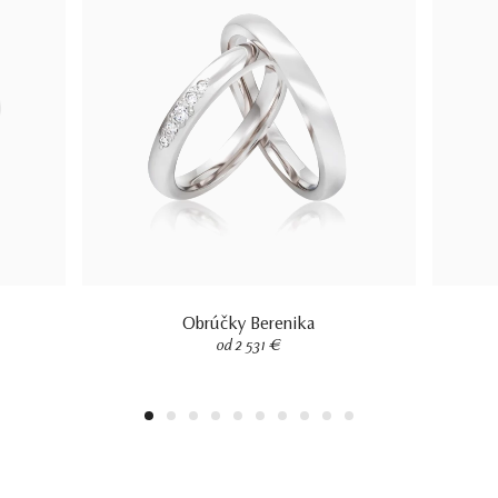
Obrúčky Berenika
od 2 531 €
1
2
3
4
5
6
7
8
9
10