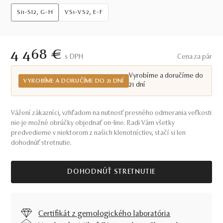
Si1-SI2, G-H
VS1-VS2, E-F
4 468 €
S DPH
Cena za pár
Vyrobíme a doručíme do
VYROBÍME A DORUČÍME DO 21 DNÍ
21 dní
Vážení zákazníci, vzhľadom na nutnosť presného odmerania veľkosti
nie je možné obrúčky objednať on-line. Radi Vám všetky
predvedieme v niektorom z našich klenotníctiev, stačí si len
dohodnúť stretnutie.
DOHODNÚŤ STRETNUTIE
Certifikát z gemologického laboratória