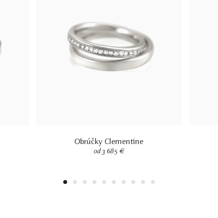
Obrúčky Clementine
od 3 685 €
1
2
3
4
5
6
7
8
9
10