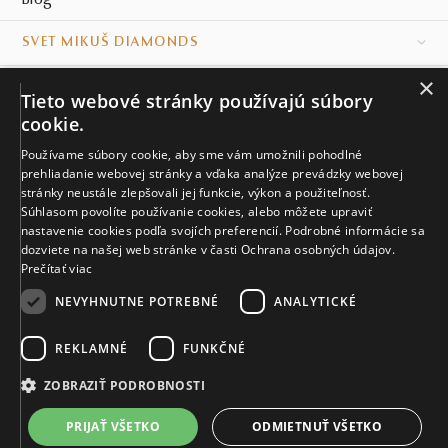
Blog
SVET MIKUŠ DIAMONDS
×
VŠETKO O NÁKUPE
Tieto webové stránky používajú súbory
cookie.
KONTAKT
Používame súbory cookie, aby sme vám umožnili pohodlné
prehliadanie webovej stránky a vďaka analýze prevádzky webovej
Naše klenotníctva
stránky neustále zlepšovali jej funkcie, výkon a použiteľnosť.
Súhlasom povolíte používanie cookies, alebo môžete upraviť
Sídlo spoločnosti
nastavenie cookies podľa svojích preferencií. Podrobné informácie sa
dozviete na našej web stránke v časti Ochrana osobných údajov.
Prečítať viac
NEVYHNUTNE POTREBNÉ
ANALYTICKÉ
REKLAMNÉ
FUNKČNÉ
© MIKUŠ DIAMONDS, A.S. 2026. VŠETKY PRÁVA VYHRADENÉ.
Nastavenia cookies.
ZOBRAZIŤ PODROBNOSTI
4 468 €
PRIJAŤ VŠETKO
ODMIETNUŤ VŠETKO
VIAC INFO
Vyrobíme a doručíme do 21 dní