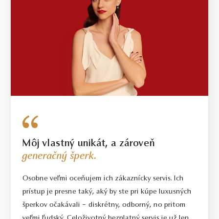
Môj vlastný unikát, a zároveň
generačný šperk.
Osobne veľmi oceňujem ich zákaznícky servis. Ich
prístup je presne taký, aký by ste pri kúpe luxusných
šperkov očakávali – diskrétny, odborný, no pritom
veľmi ľudský. Celoživotný bezplatný servis je už len