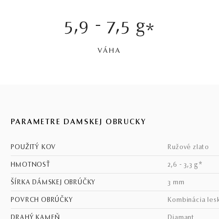
5,9 - 7,5 g
*
VÁHA
PARAMETRE DÁMSKEJ OBRÚČKY
POUŽITÝ KOV
ružové zlato
HMOTNOSŤ
2,6 - 3,3 g*
ŠÍRKA DÁMSKEJ OBRÚČKY
3 mm
POVRCH OBRÚČKY
kombinácia les
DRAHÝ KAMEŇ
diamant