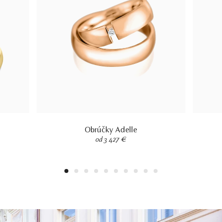
Obrúčky Adelle
od 3 427 €
1
2
3
4
5
6
7
8
9
10