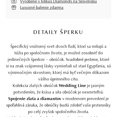
Vyrobené v Mikuš Diamonds na Slovensku
Luxusné balenie zdarma
DETAILY ŠPERKU
Špecifický vnútorný svet dvoch ľudí, ktorí sa milujú a
túžia po spoločnom živote, je možné zosobniť do
jedinečných šperkov – obrúčok.
Svadobné prstene
, ktoré
si na znak vzájomnej lásky vymieňali už starí Egypťania, sú
výnimočným skvostom, ktorý má byť večným dôkazom
vášho úprimného citu.
Kolekcia
zlatých obrúčok
Wedding Line
je jasným
potvrdením, že krása a sila obrúčok je nesmrteľná.
Spojenie zlata a diamantov
v modernom prevedení je
spoľahlivá záruka
, že
obrúčky
budú zdobiť vaše prstenníky
po celý zvyšok spoločného života.