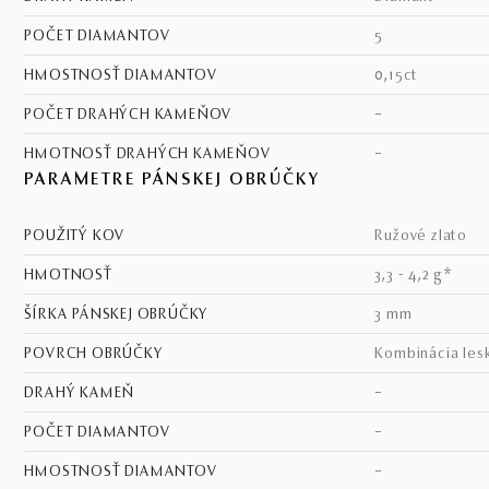
POČET DIAMANTOV
5
HMOSTNOSŤ DIAMANTOV
0,15ct
POČET DRAHÝCH KAMEŇOV
–
HMOTNOSŤ DRAHÝCH KAMEŇOV
–
PARAMETRE PÁNSKEJ OBRÚČKY
POUŽITÝ KOV
ružové zlato
HMOTNOSŤ
3,3 - 4,2 g*
ŠÍRKA PÁNSKEJ OBRÚČKY
3 mm
POVRCH OBRÚČKY
kombinácia les
DRAHÝ KAMEŇ
–
POČET DIAMANTOV
–
HMOSTNOSŤ DIAMANTOV
–