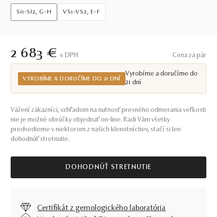
Si1-SI2, G-H
VS1-VS2, E-F
2 683 €
S DPH
Cena za pár
Vyrobíme a doručíme do
VYROBÍME A DORUČÍME DO 21 DNÍ
21 dní
Vážení zákazníci, vzhľadom na nutnosť presného odmerania veľkosti
nie je možné obrúčky objednať on-line. Radi Vám všetky
predvedieme v niektorom z našich klenotníctiev, stačí si len
dohodnúť stretnutie.
DOHODNÚŤ STRETNUTIE
Certifikát z gemologického laboratória