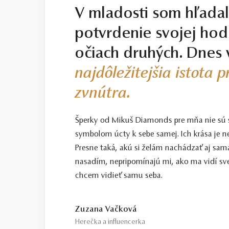
V mladosti som hľada
potvrdenie svojej hod
očiach druhých. Dnes 
najdôležitejšia istota 
zvnútra.
Šperky od Mikuš Diamonds pre mňa nie sú
symbolom úcty k sebe samej. Ich krása je n
Presne taká, akú si želám nachádzať aj sama
nasadím, nepripomínajú mi, ako ma vidí sve
chcem vidieť samu seba.
Zuzana Vačková
Herečka a influencerka