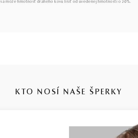
sa môže hmotnosť drahého kovu líšiť od uvedenej hmotnosti o 20%.
KTO NOSÍ NAŠE ŠPERKY