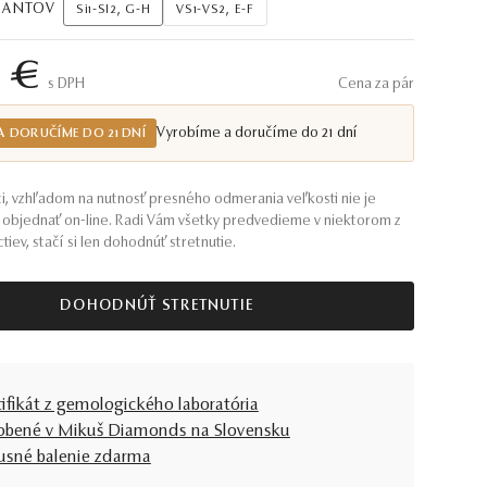
AMANTOV
Si1-SI2, G-H
VS1-VS2, E-F
3 €
S DPH
Cena za pár
Vyrobíme a doručíme do 21 dní
A DORUČÍME DO 21 DNÍ
i, vzhľadom na nutnosť presného odmerania veľkosti nie je
objednať on-line. Radi Vám všetky predvedieme v niektorom z
tiev, stačí si len dohodnúť stretnutie.
DOHODNÚŤ STRETNUTIE
tifikát z gemologického laboratória
obené v Mikuš Diamonds na Slovensku
usné balenie zdarma