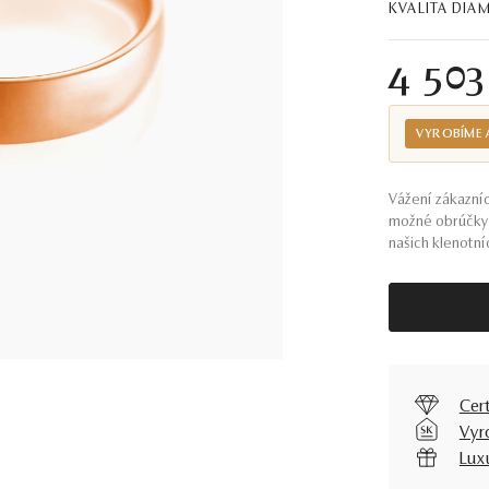
KVALITA DI
4 50
VYROBÍME 
Vážení zákazníc
možné obrúčky 
našich klenotníc
Cer
Vyr
Lux