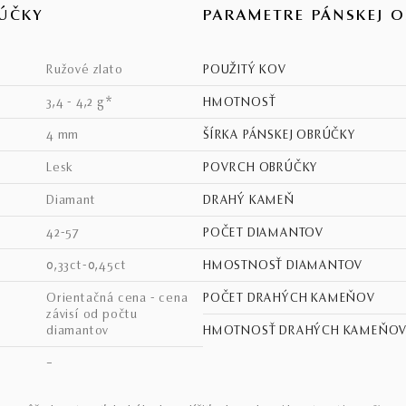
ÚČKY
PARAMETRE PÁNSKEJ 
ružové zlato
POUŽITÝ KOV
3,4 - 4,2 g*
HMOTNOSŤ
4 mm
ŠÍRKA PÁNSKEJ OBRÚČKY
lesk
POVRCH OBRÚČKY
diamant
DRAHÝ KAMEŇ
42-57
POČET DIAMANTOV
0,33ct-0,45ct
HMOSTNOSŤ DIAMANTOV
Orientačná cena - cena
POČET DRAHÝCH KAMEŇOV
závisí od počtu
diamantov
HMOTNOSŤ DRAHÝCH KAMEŇO
–