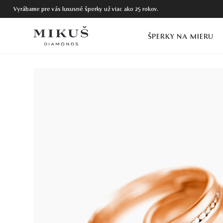
Vyrábame pre vás luxusné šperky už viac ako 25 rokov.
ŠPERKY NA MIERU