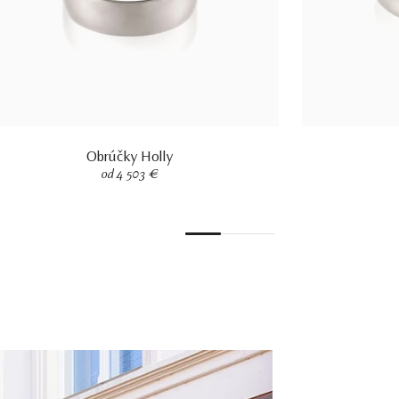
Obrúčky Holly
od 4 503 €
1
2
3
4
5
6
7