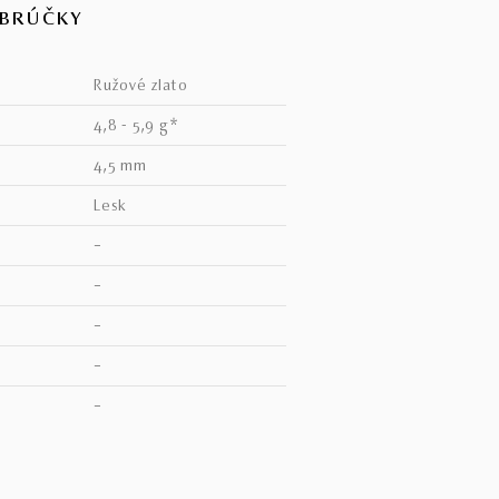
OBRÚČKY
ružové zlato
4,8 - 5,9 g*
4,5 mm
lesk
–
–
–
–
V
–