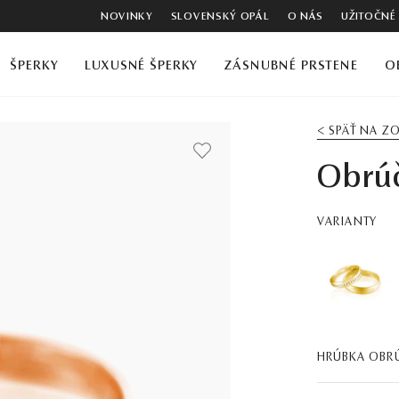
NOVINKY
SLOVENSKÝ OPÁL
O NÁS
UŽITOČNÉ
ŠPERKY
LUXUSNÉ ŠPERKY
ZÁSNUBNÉ PRSTENE
O
< SPÄŤ NA 
Obrúč
VARIANTY
HRÚBKA OBR