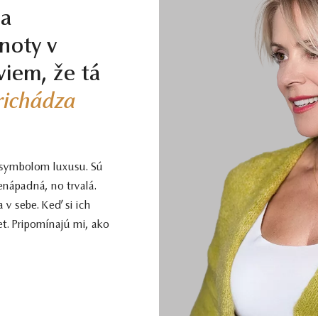
la
noty v
viem, že tá
prichádza
 symbolom luxusu. Sú
enápadná, no trvalá.
 v sebe. Keď si ich
t. Pripomínajú mi, ako