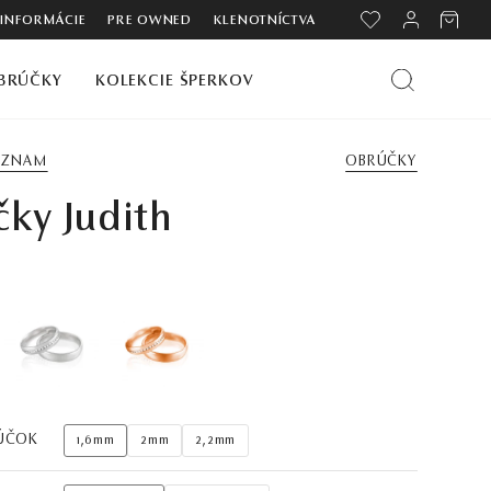
 INFORMÁCIE
PRE OWNED
KLENOTNÍCTVA
BRÚČKY
KOLEKCIE ŠPERKOV
ZOZNAM
OBRÚČKY
ky Judith
ÚČOK
1,6mm
2mm
2,2mm