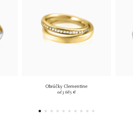
Obrúčky Clementine
od 3 685 €
1
2
3
4
5
6
7
8
9
10