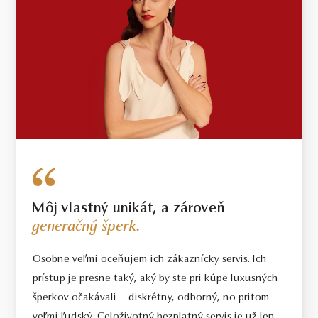
Môj vlastný unikát, a zároveň
generačný šperk.
Osobne veľmi oceňujem ich zákaznícky servis. Ich
prístup je presne taký, aký by ste pri kúpe luxusných
šperkov očakávali – diskrétny, odborný, no pritom
veľmi ľudský. Celoživotný bezplatný servis je už len