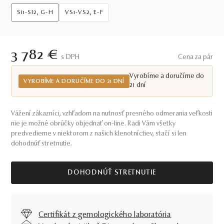
Si1-SI2, G-H
VS1-VS2, E-F
3 782 €
S DPH
Cena za pár
Vyrobíme a doručíme do
VYROBÍME A DORUČÍME DO 21 DNÍ
21 dní
Vážení zákazníci, vzhľadom na nutnosť presného odmerania veľkosti
nie je možné obrúčky objednať on-line. Radi Vám všetky
predvedieme v niektorom z našich klenotníctiev, stačí si len
dohodnúť stretnutie.
DOHODNÚŤ STRETNUTIE
Certifikát z gemologického laboratória