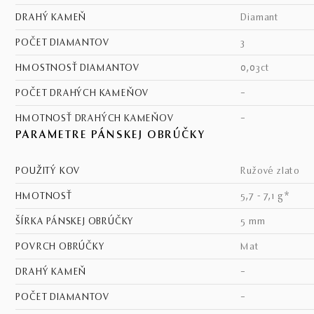
DRAHÝ KAMEŇ
diamant
POČET DIAMANTOV
3
HMOSTNOSŤ DIAMANTOV
0,03ct
POČET DRAHÝCH KAMEŇOV
–
HMOTNOSŤ DRAHÝCH KAMEŇOV
–
PARAMETRE PÁNSKEJ OBRÚČKY
POUŽITÝ KOV
ružové zlato
HMOTNOSŤ
5,7 - 7,1 g*
ŠÍRKA PÁNSKEJ OBRÚČKY
5 mm
POVRCH OBRÚČKY
mat
DRAHÝ KAMEŇ
–
POČET DIAMANTOV
–