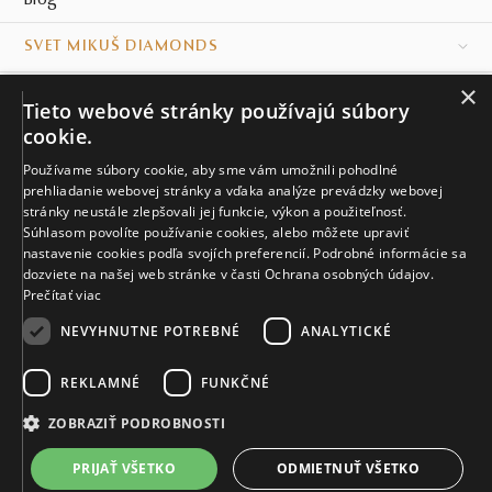
Blog
SVET MIKUŠ DIAMONDS
×
VŠETKO O NÁKUPE
Tieto webové stránky používajú súbory
cookie.
KONTAKT
Používame súbory cookie, aby sme vám umožnili pohodlné
prehliadanie webovej stránky a vďaka analýze prevádzky webovej
Naše klenotníctva
stránky neustále zlepšovali jej funkcie, výkon a použiteľnosť.
Súhlasom povolíte používanie cookies, alebo môžete upraviť
Sídlo spoločnosti
nastavenie cookies podľa svojích preferencií. Podrobné informácie sa
dozviete na našej web stránke v časti Ochrana osobných údajov.
Prečítať viac
NEVYHNUTNE POTREBNÉ
ANALYTICKÉ
REKLAMNÉ
FUNKČNÉ
© MIKUŠ DIAMONDS, A.S. 2026. VŠETKY PRÁVA VYHRADENÉ.
Nastavenia cookies.
ZOBRAZIŤ PODROBNOSTI
3 782 €
PRIJAŤ VŠETKO
ODMIETNUŤ VŠETKO
VIAC INFO
Vyrobíme a doručíme do 21 dní