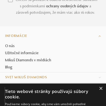
*Chcem sa prihlásiť k odberu newslettera. Súhlasím
s podmienkami
ochrany osobných údajov
a
zároveň potvrdzujem, že mám viac ako 16 rokov.
INFORMÁCIE
O nás
Užitočné informácie
Mikuš Diamonds v médiách
Blog
SVET MIKUŠ DIAMONDS
×
VŠETKO O NÁKUPE
Tieto webové stránky používajú súbory
cookie.
KONTAKT
Používame súbory cookie, aby sme vám umožnili pohodlné