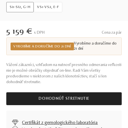
Si1-SI2, G-H
VS1-VS2, E-F
5 159 €
S DPH
Cena za pár
Vyrobíme a doručíme do
VYROBÍME A DORUČÍME DO 21 DNÍ
21 dní
Vážení zákazníci, vzhľadom na nutnosť presného odmerania veľkosti
nie je možné obrúčky objednať on-line. Radi Vám všetky
predvedieme v niektorom z našich klenotníctiev, stačí si len
dohodnúť stretnutie.
DOHODNÚŤ STRETNUTIE
Certifikát z gemologického laboratória