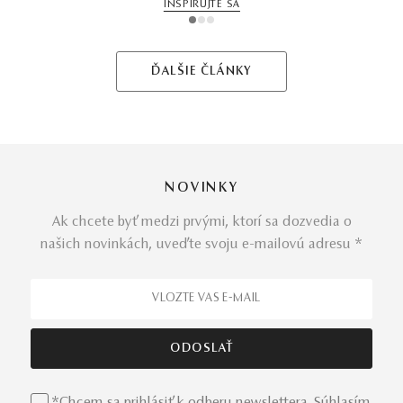
INŠPIRUJTE SA
1
2
3
ĎALŠIE ČLÁNKY
NOVINKY
Ak chcete byť medzi prvými, ktorí sa dozvedia o
našich novinkách, uveďte svoju e-mailovú adresu *