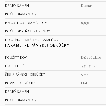
DRAHÝ KAMEŇ
diamant
POČET DIAMANTOV
3
HMOSTNOSŤ DIAMANTOV
0,03ct
POČET DRAHÝCH KAMEŇOV
–
HMOTNOSŤ DRAHÝCH KAMEŇOV
–
PARAMETRE PÁNSKEJ OBRÚČKY
POUŽITÝ KOV
ružové zlato
HMOTNOSŤ
5,7 - 7,1 g*
ŠÍRKA PÁNSKEJ OBRÚČKY
5 mm
POVRCH OBRÚČKY
mat
DRAHÝ KAMEŇ
–
POČET DIAMANTOV
–