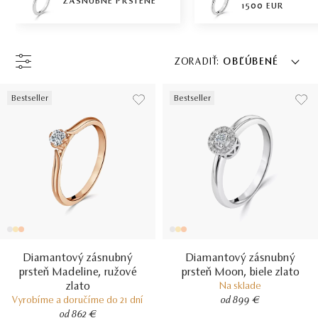
ZÁSNUBNÉ PRSTENE
1500 EUR
ZORADIŤ:
OBĽÚBENÉ
Bestseller
Bestseller
Diamantový zásnubný
Diamantový zásnubný
prsteň Madeline, ružové
prsteň Moon, biele zlato
zlato
Na sklade
Vyrobíme a doručíme do 21 dní
od 899 €
od 862 €