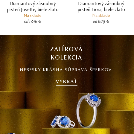
Diamantový zásnubný
Diamantový zásnubný
prsteň Josette, biele zlato
prsteň Liora, biele zlato
Na sklade
Na sklade
od 1 016 €
od 889 €
ZAFÍROVÁ
KOLEKCIA
NEBESKY KRÁSNA SÚPRAVA ŠPERKOV.
VYBRAŤ