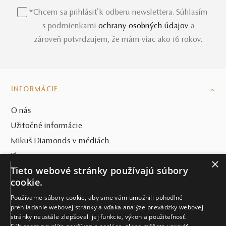
*Chcem sa prihlásiť k odberu newslettera. Súhlasím
s podmienkami
ochrany osobných údajov
a
zároveň potvrdzujem, že mám viac ako 16 rokov.
INFORMÁCIE
O nás
Užitočné informácie
Mikuš Diamonds v médiách
Blog
×
Tieto webové stránky používajú súbory
SVET MIKUŠ DIAMONDS
cookie.
Používame súbory cookie, aby sme vám umožnili pohodlné
VŠETKO O NÁKUPE
prehliadanie webovej stránky a vďaka analýze prevádzky webovej
stránky neustále zlepšovali jej funkcie, výkon a použiteľnosť.
KONTAKT