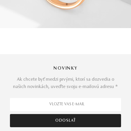
NOVINKY
Ak chcete byť medzi prvými, ktorí sa dozvedia o
našich novinkách, uveďte svoju e-mailovú adresu *