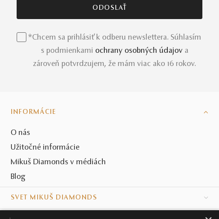
a diamant – solitér. K dispozícii sú aj iné zlaté
variácie
prsteňa
Lurencia. Osobne prehliadnuť a objednať si ho
môžete v jednom z našich kamenných klenotníctiev po
*Chcem sa prihlásiť k odberu newslettera. Súhlasím
celom Slovensku.
s podmienkami
ochrany osobných údajov
a
zároveň potvrdzujem, že mám viac ako 16 rokov.
INFORMÁCIE
O nás
Užitočné informácie
Mikuš Diamonds v médiách
Blog
SVET MIKUŠ DIAMONDS