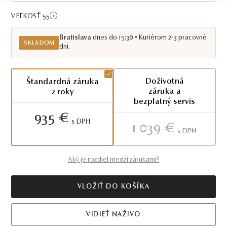
Skladom BA
VEĽKOSŤ 55
Bratislava
dnes do 15:30 • Kuriérom 2-3 pracovné
SKLADOM
dni.
Doživotná
Štandardná záruka
záruka a
2 roky
bezplatný servis
935 €
S DPH
1 039 €
S DPH
Aký je rozdiel medzi zárukami?
VLOŽIŤ DO KOŠÍKA
VIDIEŤ NAŽIVO