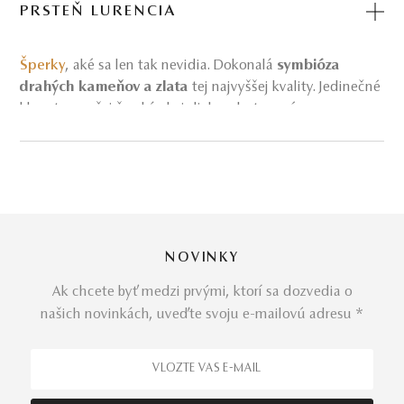
PRSTEŇ LURENCIA
Šperky
, aké sa len tak nevidia. Dokonalá
symbióza
drahých kameňov a zlata
tej najvyššej kvality. Jedinečné
klenoty z našej šperkárskej dielne zhotovené presne na
mieru podľa Vašich špecifických želaní a predstáv.
Dotvorte príbeh Vašej lásky nádherným
zásnubným
prsteňom
. Biele zlato dotvorené diamantom, to je
charakteristika
prsteňa Lurencia
. Jemný, pevne osadený
NOVINKY
drahý kameň symbolizuje ukotvený a stabilný vzťah.
Dokonalá symbolika presahujúca hranice príťažlivosti je
Ak chcete byť medzi prvými, ktorí sa dozvedia o
tým, čo prsteň Lurencia v rôznych odleskoch
našich novinkách, uveďte svoju e-mailovú adresu *
stopercentne vystihuje.
Na jeho výrobu sme použili prírodné materiály: biele zlato