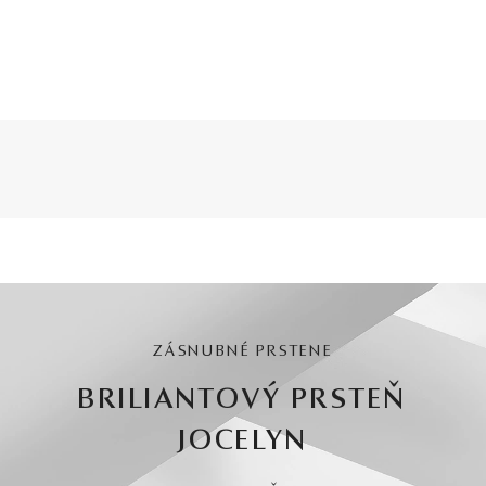
ZÁSNUBNÉ PRSTENE
BRILIANTOVÝ PRSTEŇ
JOCELYN