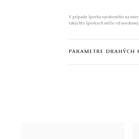
V prípade šperku vyrobeného na mieru
takýchto šperkoch môže od uvedenej h
PARAMETRE DRAHÝCH
DRUH
POČET
H
citrín
*
2
∑
* Drahé kamene používané v klenotníctve býva