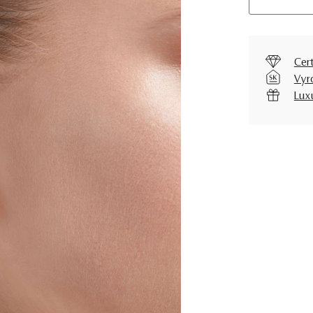
Cer
Vyr
Lux