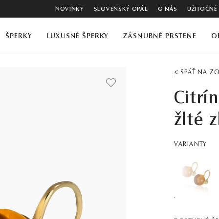
NOVINKY
SLOVENSKÝ OPÁL
O NÁS
UŽITOČNÉ
ŠPERKY
LUXUSNÉ ŠPERKY
ZÁSNUBNÉ PRSTENE
O
< SPÄŤ NA 
Citrí
žlté z
VARIANTY