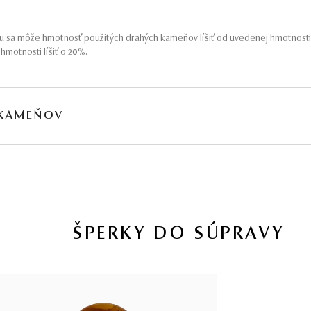
 sa môže hmotnosť použitých drahých kameňov líšiť od uvedenej hmotnosti
motnosti líšiť o 20%.
 KAMEŇOV
MOTNOSŤ
PÔVOD
 15,84 ct
Prírodný
jú obvykle podrobené akceptovaným úpravám – viac sa dozviete na
www.gemologia.sk
.
ŠPERKY DO SÚPRAVY