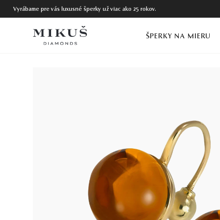
Vyrábame pre vás luxusné šperky už viac ako 25 rokov.
ŠPERKY NA MIERU