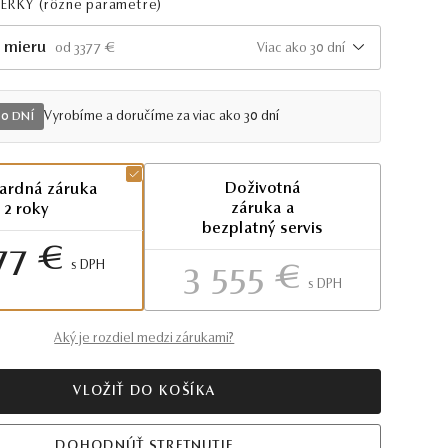
PERKY
(rôzne parametre)
 mieru
Viac ako 30 dní
od 3377 €
Vyrobíme a doručíme za viac ako 30 dní
30 DNÍ
Doživotná
ardná záruka
záruka a
2 roky
bezplatný servis
77 €
S DPH
3 555 €
S DPH
Aký je rozdiel medzi zárukami?
VLOŽIŤ DO KOŠÍKA
DOHODNÚŤ STRETNUTIE