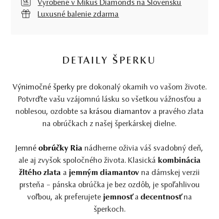
Vyrobené v Mikuš Diamonds na Slovensku
Luxusné balenie zdarma
DETAILY ŠPERKU
Výnimočné šperky
pre dokonalý okamih vo vašom živote.
Potvrďte vašu vzájomnú lásku so všetkou vážnosťou a
noblesou, ozdobte sa
krásou diamantov
a pravého zlata
na obrúčkach z našej šperkárskej dielne.
Jemné
obrúčky Ria
nádherne oživia váš svadobný deň,
ale aj zvyšok spoločného života. Klasická
kombinácia
žltého zlata
a
jemným diamantov
na dámskej verzii
prsteňa – pánska obrúčka je bez ozdôb, je spoľahlivou
voľbou, ak preferujete
jemnosť
a
decentnosť
na
šperkoch.