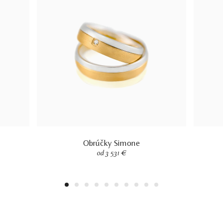
Obrúčky Simone
od 3 531 €
1
2
3
4
5
6
7
8
9
10