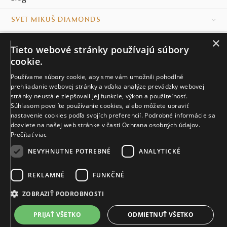
SVET MIKUŠ DIAMONDS
×
VŠETKO O NÁKUPE
Tieto webové stránky používajú súbory
cookie.
KONTAKT
Používame súbory cookie, aby sme vám umožnili pohodlné
prehliadanie webovej stránky a vďaka analýze prevádzky webovej
Naše klenotníctva
stránky neustále zlepšovali jej funkcie, výkon a použiteľnosť.
Súhlasom povolíte používanie cookies, alebo môžete upraviť
Sídlo spoločnosti
nastavenie cookies podľa svojích preferencií. Podrobné informácie sa
dozviete na našej web stránke v časti Ochrana osobných údajov.
Prečítať viac
NEVYHNUTNE POTREBNÉ
ANALYTICKÉ
REKLAMNÉ
FUNKČNÉ
© MIKUŠ DIAMONDS, A.S. 2026. VŠETKY PRÁVA VYHRADENÉ.
Nastavenia cookies.
ZOBRAZIŤ PODROBNOSTI
3 673 €
PRIJAŤ VŠETKO
ODMIETNUŤ VŠETKO
VIAC INFO
Vyrobíme a doručíme do 21 dní