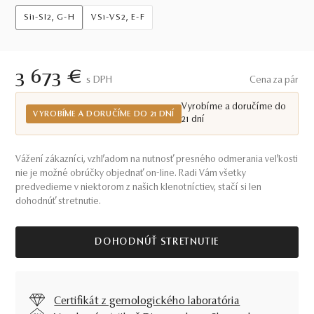
Si1-SI2, G-H
VS1-VS2, E-F
3 673 €
S DPH
Cena za pár
Vyrobíme a doručíme do
VYROBÍME A DORUČÍME DO 21 DNÍ
21 dní
Vážení zákazníci, vzhľadom na nutnosť presného odmerania veľkosti
nie je možné obrúčky objednať on-line. Radi Vám všetky
predvedieme v niektorom z našich klenotníctiev, stačí si len
dohodnúť stretnutie.
DOHODNÚŤ STRETNUTIE
Certifikát z gemologického laboratória