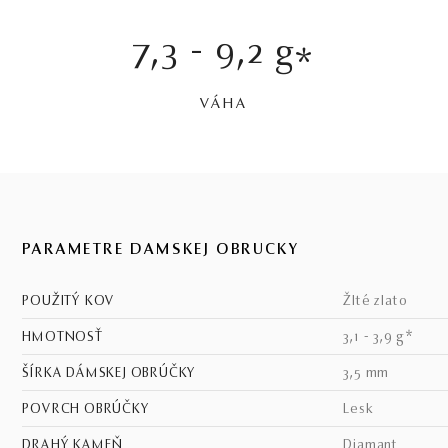
7,3 - 9,2 g
*
VÁHA
PARAMETRE DÁMSKEJ OBRÚČKY
POUŽITÝ KOV
žlté zlato
HMOTNOSŤ
3,1 - 3,9 g*
ŠÍRKA DÁMSKEJ OBRÚČKY
3,5 mm
POVRCH OBRÚČKY
lesk
DRAHÝ KAMEŇ
diamant