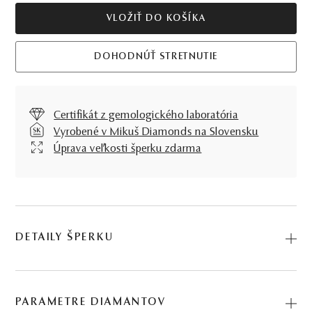
VLOŽIŤ DO KOŠÍKA
DOHODNÚŤ STRETNUTIE
Certifikát z gemologického laboratória
Vyrobené v Mikuš Diamonds na Slovensku
Úprava veľkosti šperku zdarma
DETAILY ŠPERKU
S hlavou v oblakoch, nohami na zemi, obe možnosti majú
svoj význam. Ich čaro prepojíte s Prsteňom Riches v
PARAMETRE DIAMANTOV