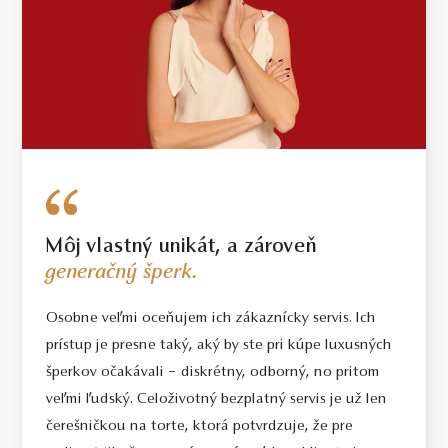
3.2 g
VÁHA
V prípade šperku vyrobeného na mieru sa môže hmotnosť
použitých diamantov líšiť od uvedenej hmotnosti o 5% a hmotnosť
iných drahých kameňov sa môže líšiť od uvedenej hmotnosti o 15%.
Pri diamantoch o hmotnosti 0.30ct a vyššej bude dodržaná uvedená
alebo vyššia hmotnosť. Hmotnosť drahého kovu sa pri takýchto
šperkoch môže od uvedenej hmotnosti líšiť o 20%.
Môj vlastný unikát, a zároveň
generačný šperk.
Osobne veľmi oceňujem ich zákaznícky servis. Ich
prístup je presne taký, aký by ste pri kúpe luxusných
šperkov očakávali – diskrétny, odborný, no pritom
veľmi ľudský. Celoživotný bezplatný servis je už len
čerešničkou na torte, ktorá potvrdzuje, že pre