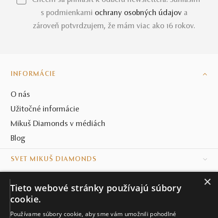
s podmienkami
ochrany osobných údajov
a
zároveň potvrdzujem, že mám viac ako 16 rokov.
INFORMÁCIE
O nás
Užitočné informácie
Mikuš Diamonds v médiách
Blog
SVET MIKUŠ DIAMONDS
×
VŠETKO O NÁKUPE
Tieto webové stránky používajú súbory
cookie.
KONTAKT
Používame súbory cookie, aby sme vám umožnili pohodlné