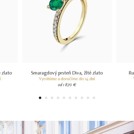
 zlato
Smaragdový prsteň Diva, žlté zlato
Ru
í
Vyrobíme a doručíme do 14 dní
od 1 870 €
1
2
3
4
5
6
7
8
9
10