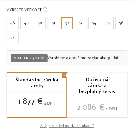
Viac ako 30 dní
VYBERTE VEĽKOSŤ
48
49
50
51
52
53
54
55
56
57
Vyrobíme a doručíme za viac ako 30 dní
VIAC AKO 30 DNÍ
Doživotná
Štandardná záruka
záruka a
2 roky
bezplatný servis
1 877 €
S DPH
2 086 €
S DPH
Aký je rozdiel medzi zárukami?