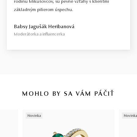
rodinu Mikušovcov, sú pevné vzťahy s klientmi
základným pilierom úspechu.
Babsy Jagušák Heribanová
Moderátorka a influencerka
MOHLO BY SA VÁM PÁČIŤ
Novinka
Novink