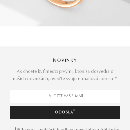
NOVINKY
Ak chcete byť medzi prvými, ktorí sa dozvedia o
našich novinkách, uveďte svoju e-mailovú adresu *
*Chcem sa prihlásiť k odberu newslettera. Súhlasím