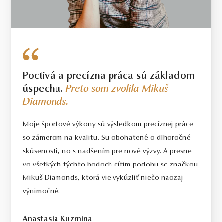
použitých diamantov líšiť od uvedenej hmotnosti o 5%. Pri
diamantoch o hmotnosti 0.30ct a vyššej bude dodržaná uvedená
alebo vyššia hmotnosť. Hmotnosť drahého kovu sa pri takýchto
šperkoch môže od uvedenej hmotnosti líšiť o 20%.
Poctivá a precízna práca sú základom
úspechu.
Preto som zvolila Mikuš
Diamonds.
Moje športové výkony sú výsledkom precíznej práce
so zámerom na kvalitu. Su obohatené o dlhoročné
skúsenosti, no s nadšením pre nové výzvy. A presne
vo všetkých týchto bodoch cítim podobu so značkou
Mikuš Diamonds, ktorá vie vykúzliť niečo naozaj
výnimočné.
Anastasia Kuzmina