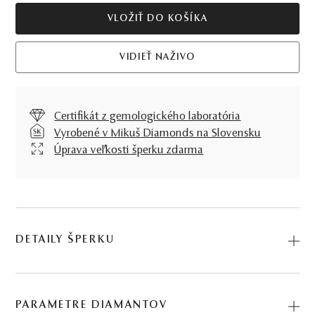
VLOŽIŤ DO KOŠÍKA
VIDIEŤ NAŽIVO
Certifikát z gemologického laboratória
Vyrobené v Mikuš Diamonds na Slovensku
Úprava veľkosti šperku zdarma
DETAILY ŠPERKU
Diamantové línie Prsteňa Josette Vás nenechajú
pochybovať o tom, že čo je zrodené v ohni, pretrvá
PARAMETRE DIAMANTOV