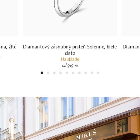
na, žlté
Diamantový zásnubný prsteň Solenne, biele
Diamant
zlato
í
Na sklade
od 919 €
1
2
3
4
5
6
7
8
9
10