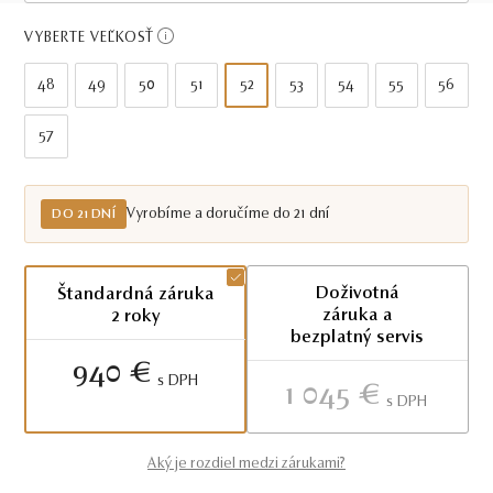
Do 21 dní
VYBERTE VEĽKOSŤ
48
49
50
51
52
53
54
55
56
57
Vyrobíme a doručíme do 21 dní
DO 21 DNÍ
Doživotná
Štandardná záruka
záruka a
2 roky
bezplatný servis
940 €
S DPH
1 045 €
S DPH
Aký je rozdiel medzi zárukami?