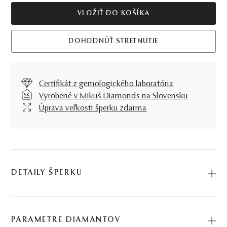
VLOŽIŤ DO KOŠÍKA
DOHODNÚŤ STRETNUTIE
Certifikát z gemologického laboratória
Vyrobené v Mikuš Diamonds na Slovensku
Úprava veľkosti šperku zdarma
DETAILY ŠPERKU
Predstavujeme vám Prsteň Igritte. Na výrobu sme použili
prírodné materiály: ružové zlato, diamant. Kód:
PARAMETRE DIAMANTOV