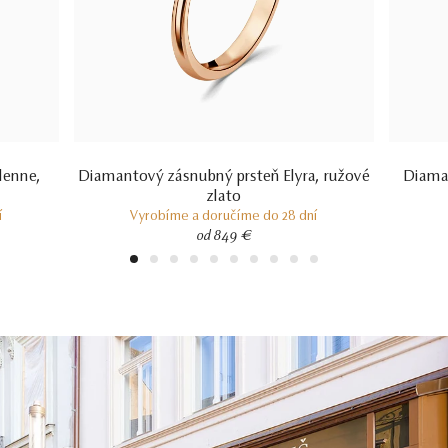
lenne,
Diamantový zásnubný prsteň Elyra, ružové
Diaman
zlato
í
Vyrobíme a doručíme do 28 dní
od 849 €
1
2
3
4
5
6
7
8
9
10