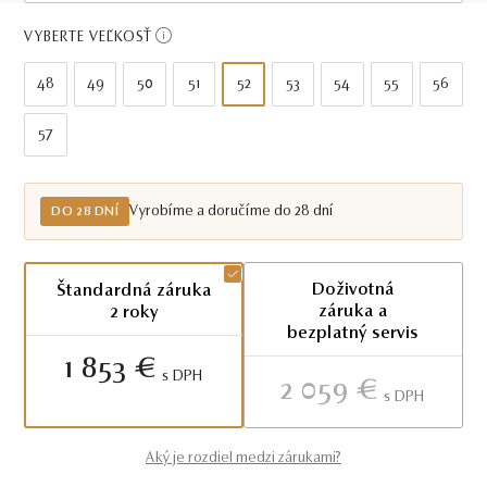
Do 28 dní
VYBERTE VEĽKOSŤ
48
49
50
51
52
53
54
55
56
57
Vyrobíme a doručíme do 28 dní
DO 28 DNÍ
Doživotná
Štandardná záruka
záruka a
2 roky
bezplatný servis
1 853 €
S DPH
2 059 €
S DPH
Aký je rozdiel medzi zárukami?