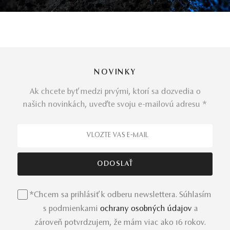
NOVINKY
Ak chcete byť medzi prvými, ktorí sa dozvedia o
našich novinkách, uveďte svoju e-mailovú adresu *
*Chcem sa prihlásiť k odberu newslettera. Súhlasím
s podmienkami
ochrany osobných údajov
a
zároveň potvrdzujem, že mám viac ako 16 rokov.