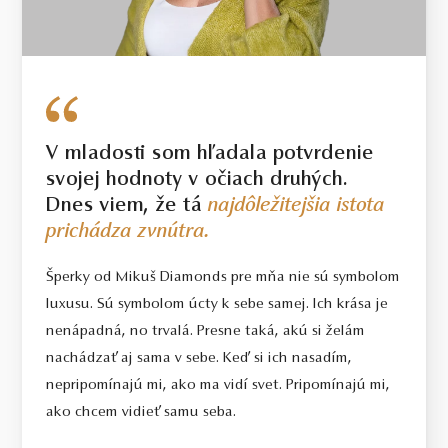
diamantoch o hmotnosti 0.30ct a vyššej bude dodržaná uvedená
alebo vyššia hmotnosť. Hmotnosť drahého kovu sa pri takýchto
šperkoch môže od uvedenej hmotnosti líšiť o 20%.
V mladosti som hľadala potvrdenie
svojej hodnoty v očiach druhých.
Dnes viem, že tá
najdôležitejšia istota
prichádza zvnútra.
Šperky od Mikuš Diamonds pre mňa nie sú symbolom
luxusu. Sú symbolom úcty k sebe samej. Ich krása je
nenápadná, no trvalá. Presne taká, akú si želám
nachádzať aj sama v sebe. Keď si ich nasadím,
nepripomínajú mi, ako ma vidí svet. Pripomínajú mi,
ako chcem vidieť samu seba.