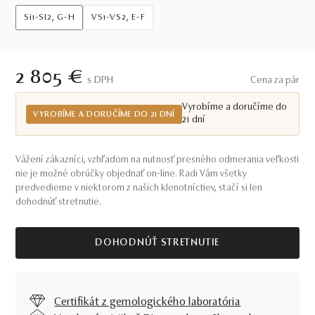
Si1-SI2, G-H
VS1-VS2, E-F
2 805 €
S DPH
Cena za pár
Vyrobíme a doručíme do
VYROBÍME A DORUČÍME DO 21 DNÍ
21 dní
Vážení zákazníci, vzhľadom na nutnosť presného odmerania veľkosti
nie je možné obrúčky objednať on-line. Radi Vám všetky
predvedieme v niektorom z našich klenotníctiev, stačí si len
dohodnúť stretnutie.
DOHODNÚŤ STRETNUTIE
Certifikát z gemologického laboratória