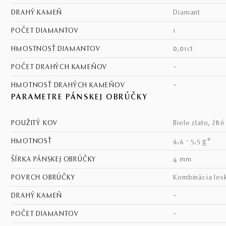
DRAHÝ KAMEŇ
diamant
POČET DIAMANTOV
1
HMOSTNOSŤ DIAMANTOV
0,01ct
POČET DRAHÝCH KAMEŇOV
–
HMOTNOSŤ DRAHÝCH KAMEŇOV
–
PARAMETRE PÁNSKEJ OBRÚČKY
POUŽITÝ KOV
biele zlato, žlt
HMOTNOSŤ
4,4 - 5,5 g*
ŠÍRKA PÁNSKEJ OBRÚČKY
4 mm
POVRCH OBRÚČKY
kombinácia les
DRAHÝ KAMEŇ
–
POČET DIAMANTOV
–