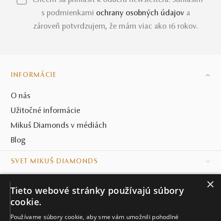
*Chcem sa prihlásiť k odberu newslettera. Súhlasím
s podmienkami
ochrany osobných údajov
a
zároveň potvrdzujem, že mám viac ako 16 rokov.
INFORMÁCIE
O nás
Užitočné informácie
Mikuš Diamonds v médiách
Blog
SVET MIKUŠ DIAMONDS
×
VŠETKO O NÁKUPE
Tieto webové stránky používajú súbory
cookie.
KONTAKT
Používame súbory cookie, aby sme vám umožnili pohodlné