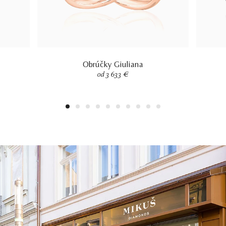
Obrúčky Giuliana
od 3 633 €
1
2
3
4
5
6
7
8
9
10