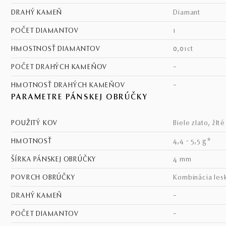
DRAHÝ KAMEŇ
diamant
POČET DIAMANTOV
1
HMOSTNOSŤ DIAMANTOV
0,01ct
POČET DRAHÝCH KAMEŇOV
–
HMOTNOSŤ DRAHÝCH KAMEŇOV
–
PARAMETRE PÁNSKEJ OBRÚČKY
POUŽITÝ KOV
biele zlato, žlt
HMOTNOSŤ
4,4 - 5,5 g*
ŠÍRKA PÁNSKEJ OBRÚČKY
4 mm
POVRCH OBRÚČKY
kombinácia les
DRAHÝ KAMEŇ
–
POČET DIAMANTOV
–