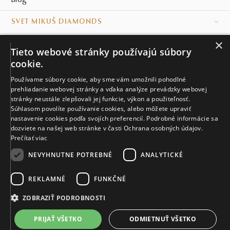
Blog
SVET MIKUŠ DIAMONDS
×
VŠETKO O NÁKUPE
Tieto webové stránky používajú súbory
cookie.
KONTAKT
Používame súbory cookie, aby sme vám umožnili pohodlné
prehliadanie webovej stránky a vďaka analýze prevádzky webovej
Naše klenotníctva
stránky neustále zlepšovali jej funkcie, výkon a použiteľnosť.
Súhlasom povolíte používanie cookies, alebo môžete upraviť
Sídlo spoločnosti
nastavenie cookies podľa svojích preferencií. Podrobné informácie sa
dozviete na našej web stránke v časti Ochrana osobných údajov.
Prečítať viac
NEVYHNUTNE POTREBNÉ
ANALYTICKÉ
REKLAMNÉ
FUNKČNÉ
© MIKUŠ DIAMONDS, A.S. 2026. VŠETKY PRÁVA VYHRADENÉ.
Nastavenia cookies.
ZOBRAZIŤ PODROBNOSTI
3 616 €
PRIJAŤ VŠETKO
ODMIETNUŤ VŠETKO
VIAC INFO
Vyrobíme a doručíme do 21 dní