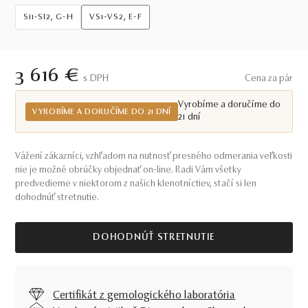
Si1-SI2, G-H
VS1-VS2, E-F
3 616 €
S DPH
Cena za pár
Vyrobíme a doručíme do
VYROBÍME A DORUČÍME DO 21 DNÍ
21 dní
Vážení zákazníci, vzhľadom na nutnosť presného odmerania veľkosti
nie je možné obrúčky objednať on-line. Radi Vám všetky
predvedieme v niektorom z našich klenotníctiev, stačí si len
dohodnúť stretnutie.
DOHODNÚŤ STRETNUTIE
Certifikát z gemologického laboratória