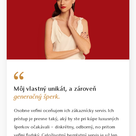
Môj vlastný unikát, a zároveň
generačný šperk.
Osobne veľmi oceňujem ich zákaznícky servis. Ich
prístup je presne taký, aký by ste pri kúpe luxusných
šperkov očakávali – diskrétny, odborný, no pritom
veľmi ľudský. Celoživotný bezplatný servis je už len