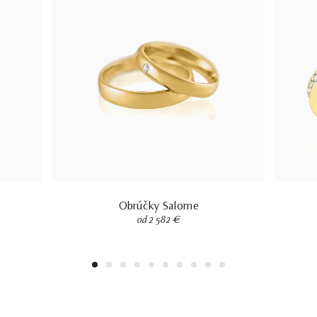
Obrúčky Salome
od 2 582 €
1
2
3
4
5
6
7
8
9
10