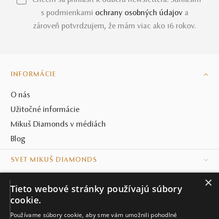
*Chcem sa prihlásiť k odberu newslettera. Súhlasím
s podmienkami
ochrany osobných údajov
a
zároveň potvrdzujem, že mám viac ako 16 rokov.
INFORMÁCIE
O nás
Užitočné informácie
Mikuš Diamonds v médiách
Blog
SVET MIKUŠ DIAMONDS
×
VŠETKO O NÁKUPE
Tieto webové stránky používajú súbory
cookie.
KONTAKT
Používame súbory cookie, aby sme vám umožnili pohodlné