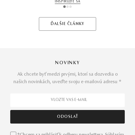
INŠPIRUJTE SA
1
2
3
ĎALŠIE ČLÁNKY
NOVINKY
Ak chcete byť medzi prvými, ktorí sa dozvedia o
našich novinkách, uveďte svoju e-mailovú adresu *