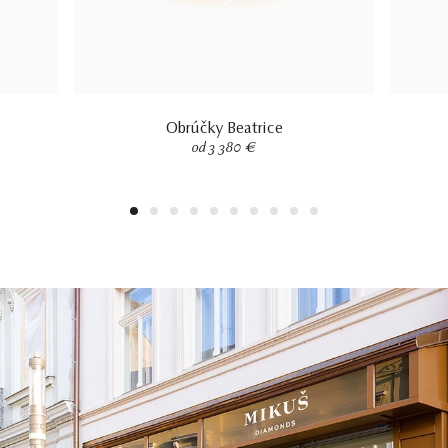
Obrúčky Beatrice
od 3 380 €
1
2
3
4
5
6
7
8
9
10