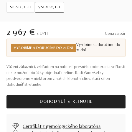
Si1-SI2, G-H
VS1-VS2, E-F
2 967 €
S DPH
Cena za pár
Vyrobíme a doručíme do
VYROBÍME A DORUČÍME DO 21 DNÍ
21 dní
Vážení zákazníci, vzhľadom na nutnosť presného odmerania veľkosti
nie je možné obrúčky objednať on-line. Radi Vám všetky
predvedieme v niektorom z našich klenotníctiev, stačí si len
dohodnúť stretnutie.
DOHODNÚŤ STRETNUTIE
Certifikát z gemologického laboratória