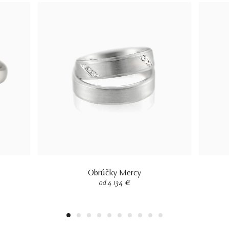
Obrúčky Mercy
od 4 134 €
1
2
3
4
5
6
7
8
9
10