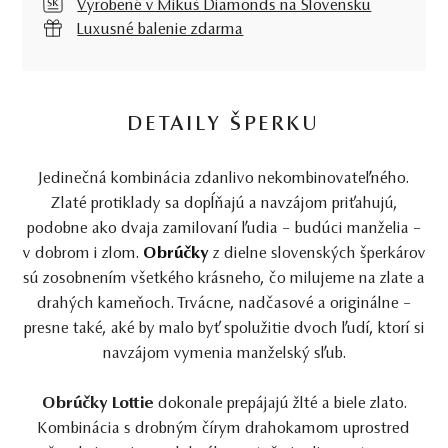
Vyrobené v Mikuš Diamonds na Slovensku
Luxusné balenie zdarma
DETAILY ŠPERKU
Jedinečná kombinácia zdanlivo nekombinovateľného.
Zlaté protiklady sa dopĺňajú a navzájom priťahujú,
podobne ako dvaja zamilovaní ľudia – budúci manželia –
v dobrom i zlom.
Obrúčky
z dielne slovenských šperkárov
sú zosobnením všetkého krásneho, čo milujeme na zlate a
drahých kameňoch. Trvácne, nadčasové a originálne –
presne také, aké by malo byť spolužitie dvoch ľudí, ktorí si
navzájom vymenia manželský sľub.
Obrúčky Lottie
dokonale prepájajú žlté a biele zlato.
Kombinácia s drobným čírym drahokamom uprostred