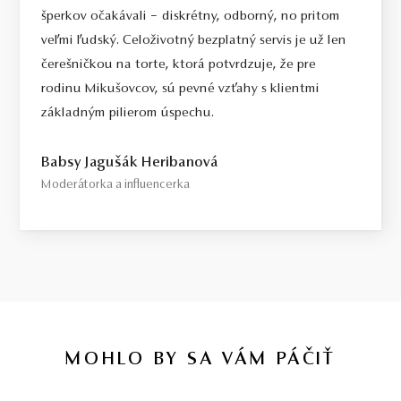
šperkov očakávali – diskrétny, odborný, no pritom
veľmi ľudský. Celoživotný bezplatný servis je už len
čerešničkou na torte, ktorá potvrdzuje, že pre
rodinu Mikušovcov, sú pevné vzťahy s klientmi
základným pilierom úspechu.
Babsy Jagušák Heribanová
Moderátorka a influencerka
MOHLO BY SA VÁM PÁČIŤ