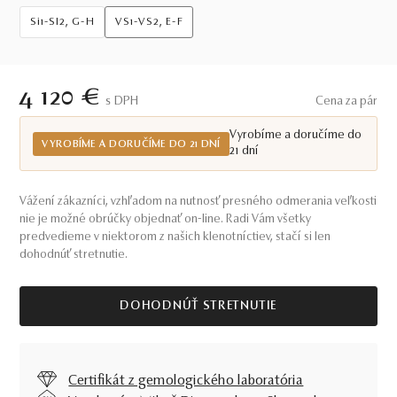
Si1-SI2, G-H
VS1-VS2, E-F
4 120 €
S DPH
Cena za pár
Vyrobíme a doručíme do
VYROBÍME A DORUČÍME DO 21 DNÍ
21 dní
Vážení zákazníci, vzhľadom na nutnosť presného odmerania veľkosti
nie je možné obrúčky objednať on-line. Radi Vám všetky
predvedieme v niektorom z našich klenotníctiev, stačí si len
dohodnúť stretnutie.
DOHODNÚŤ STRETNUTIE
Certifikát z gemologického laboratória