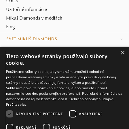
O nás
Užitočné informácie
Mikuš Diamonds v médiách
Blog
SVET MIKUŠ DIAMONDS
×
VŠETKO O NÁKUPE
Tieto webové stránky používajú súbory
cookie.
KONTAKT
Používame súbory cookie, aby sme vám umožnili pohodlné
prehliadanie webovej stránky a vďaka analýze prevádzky webovej
Naše klenotníctva
stránky neustále zlepšovali jej funkcie, výkon a použiteľnosť.
Súhlasom povolíte používanie cookies, alebo môžete upraviť
Sídlo spoločnosti
nastavenie cookies podľa svojích preferencií. Podrobné informácie sa
dozviete na našej web stránke v časti Ochrana osobných údajov.
Prečítať viac
NEVYHNUTNE POTREBNÉ
ANALYTICKÉ
REKLAMNÉ
FUNKČNÉ