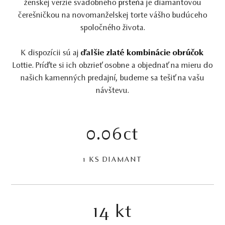
ženskej verzie svadobného
prsteňa
je diamantovou
čerešničkou na novomanželskej torte vášho budúceho
spoločného života.
K dispozícii sú aj
ďalšie
zlaté kombinácie obrúčok
Lottie. Príďte si ich obzrieť osobne a objednať na mieru do
našich kamenných predajní, budeme sa tešiť na vašu
návštevu.
0.06ct
1 KS DIAMANT
14 kt