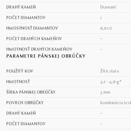
DRAHÝ KAMEŇ
diamant
POČET DIAMANTOV
1
HMOSTNOSŤ DIAMANTOV
0,01ct
POČET DRAHÝCH KAMEŇOV
–
HMOTNOSŤ DRAHÝCH KAMEŇOV
–
PARAMETRE PÁNSKEJ OBRÚČKY
POUŽITÝ KOV
žlté zlato
HMOTNOSŤ
3,2 - 4,0 g*
ŠÍRKA PÁNSKEJ OBRÚČKY
3 mm
POVRCH OBRÚČKY
kombinácia les
DRAHÝ KAMEŇ
–
POČET DIAMANTOV
–