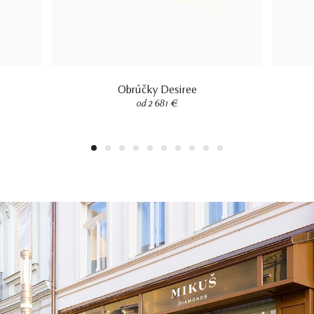
Obrúčky Desiree
od 2 681 €
1
2
3
4
5
6
7
8
9
10