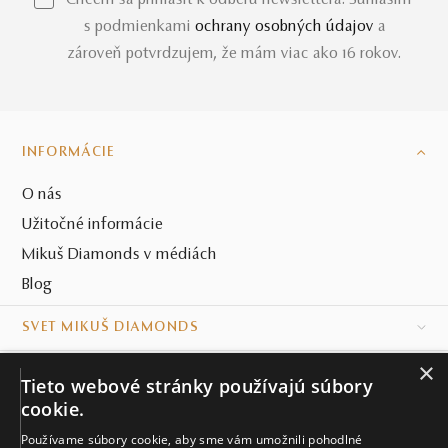
*Chcem sa prihlásiť k odberu newslettera. Súhlasím
s podmienkami
ochrany osobných údajov
a
zároveň potvrdzujem, že mám viac ako 16 rokov.
INFORMÁCIE
O nás
Užitočné informácie
Mikuš Diamonds v médiách
Blog
SVET MIKUŠ DIAMONDS
×
VŠETKO O NÁKUPE
Tieto webové stránky používajú súbory
cookie.
KONTAKT
Používame súbory cookie, aby sme vám umožnili pohodlné