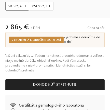
Si1-SI2, G-H
VS1-VS2, E-F
2 865 €
S DPH
Cena za pár
Vyrobíme a doručíme do
VYROBÍME A DORUČÍME DO 21 DNÍ
21 dní
Vážení zákazníci, vzhľadom na nutnosť presného odmerania veľkosti
nie je možné obrúčky objednať on-line. Radi Vám všetky
predvedieme v niektorom z našich klenotníctiev, stačí si len
dohodnúť stretnutie.
DOHODNÚŤ STRETNUTIE
Certifikát z gemologického laboratória