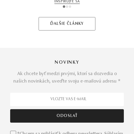
INŠPIRUJTE SA
1
2
3
ĎALŠIE ČLÁNKY
NOVINKY
Ak chcete byť medzi prvými, ktorí sa dozvedia o
našich novinkách, uveďte svoju e-mailovú adresu *