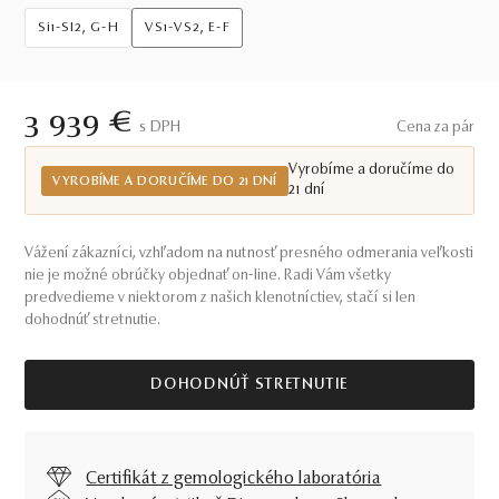
Si1-SI2, G-H
VS1-VS2, E-F
3 939 €
S DPH
Cena za pár
Vyrobíme a doručíme do
VYROBÍME A DORUČÍME DO 21 DNÍ
21 dní
Vážení zákazníci, vzhľadom na nutnosť presného odmerania veľkosti
nie je možné obrúčky objednať on-line. Radi Vám všetky
predvedieme v niektorom z našich klenotníctiev, stačí si len
dohodnúť stretnutie.
DOHODNÚŤ STRETNUTIE
Certifikát z gemologického laboratória