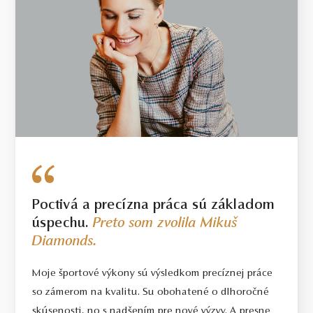
Poctivá a precízna práca sú základom
úspechu.
Preto som zvolila Mikuš
Diamonds.
Moje športové výkony sú výsledkom precíznej práce
so zámerom na kvalitu. Su obohatené o dlhoročné
skúsenosti, no s nadšením pre nové výzvy. A presne