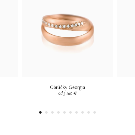
Obrúčky Georgia
od 3 140 €
1
2
3
4
5
6
7
8
9
10