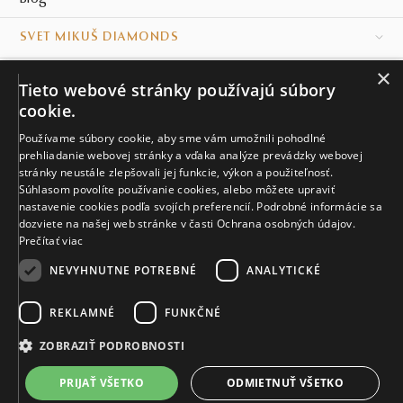
SVET MIKUŠ DIAMONDS
×
VŠETKO O NÁKUPE
Tieto webové stránky používajú súbory
cookie.
KONTAKT
Používame súbory cookie, aby sme vám umožnili pohodlné
prehliadanie webovej stránky a vďaka analýze prevádzky webovej
Naše klenotníctva
stránky neustále zlepšovali jej funkcie, výkon a použiteľnosť.
Súhlasom povolíte používanie cookies, alebo môžete upraviť
Sídlo spoločnosti
nastavenie cookies podľa svojích preferencií. Podrobné informácie sa
dozviete na našej web stránke v časti Ochrana osobných údajov.
Prečítať viac
NEVYHNUTNE POTREBNÉ
ANALYTICKÉ
REKLAMNÉ
FUNKČNÉ
© MIKUŠ DIAMONDS, A.S. 2026. VŠETKY PRÁVA VYHRADENÉ.
Nastavenia cookies.
ZOBRAZIŤ PODROBNOSTI
3 939 €
PRIJAŤ VŠETKO
ODMIETNUŤ VŠETKO
VIAC INFO
Vyrobíme a doručíme do 21 dní