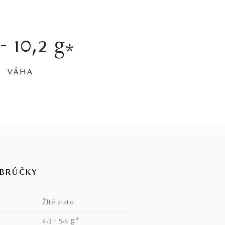
- 10,2 g
*
VÁHA
OBRÚČKY
žlté zlato
4,3 - 5,4 g*