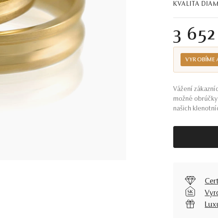
KVALITA DI
3 652
VYROBÍME 
Vážení zákazníc
možné obrúčky 
našich klenotníc
Cer
Vyr
Lux