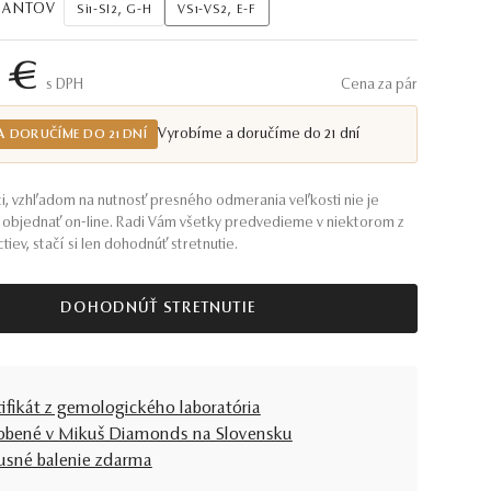
AMANTOV
Si1-SI2, G-H
VS1-VS2, E-F
 €
S DPH
Cena za pár
Vyrobíme a doručíme do 21 dní
A DORUČÍME DO 21 DNÍ
i, vzhľadom na nutnosť presného odmerania veľkosti nie je
objednať on-line. Radi Vám všetky predvedieme v niektorom z
tiev, stačí si len dohodnúť stretnutie.
DOHODNÚŤ STRETNUTIE
tifikát z gemologického laboratória
obené v Mikuš Diamonds na Slovensku
usné balenie zdarma