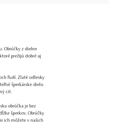
. Obrúčky z dielne
toré prežijú dobré aj
ch ľudí. Zlaté odlesky
eľné šperkárske dielo.
ý cit.
ka obrúčka je bez
 dĺžke šperkov. Obrúčky
si ich môžete v našich