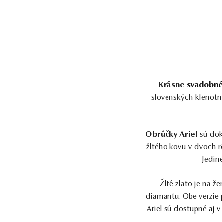
Krásne
svadobné
slovenských klenotní
Obrúčky Ariel
sú dok
žltého kovu v dvoch r
Jedin
Žlté zlato je na že
diamantu. Obe verzie p
Ariel sú dostupné
aj 