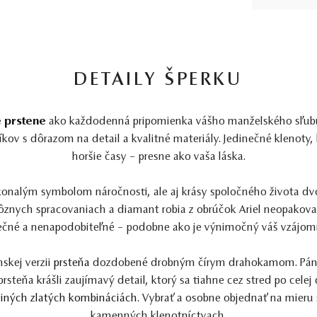
DETAILY ŠPERKU
 prstene
ako každodenná pripomienka vášho manželského sľubu
kov s dôrazom na detail a kvalitné materiály. Jedinečné klenoty, k
horšie časy – presne ako vaša láska.
onalým symbolom náročnosti, ale aj krásy spoločného života dvo
ôznych spracovaniach a diamant robia z obrúčok Ariel neopakovat
ečné a nenapodobiteľné – podobne ako je výnimočný váš vzájomn
nskej verzii
prsteňa
dozdobené drobným čírym drahokamom. Páns
rsteňa krášli zaujímavý detail, ktorý sa tiahne cez stred po celej
v iných zlatých kombináciách
. Vybrať a osobne objednať na mieru 
kamenných klenotníctvach.