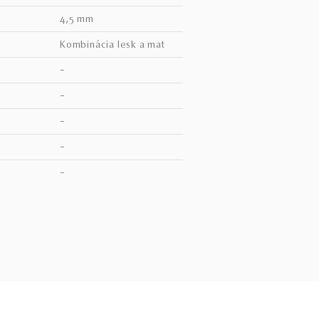
4,5 mm
kombinácia lesk a mat
–
–
–
–
V
–