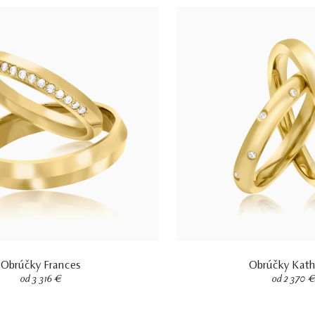
Obrúčky Frances
Obrúčky Kath
od 3 316 €
od 2 370 