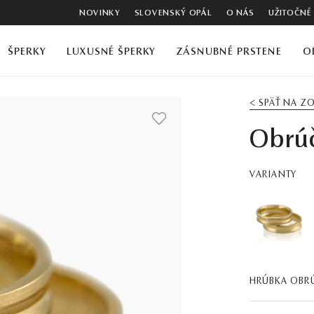
NOVINKY
SLOVENSKÝ OPÁL
O NÁS
UŽITOČNÉ
ŠPERKY
LUXUSNÉ ŠPERKY
ZÁSNUBNÉ PRSTENE
O
< SPÄŤ NA 
Obrúč
VARIANTY
HRÚBKA OBR