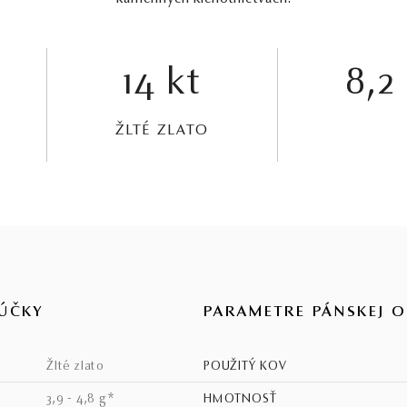
14 kt
8,2 
ŽLTÉ ZLATO
ÚČKY
PARAMETRE PÁNSKEJ 
žlté zlato
POUŽITÝ KOV
3,9 - 4,8 g*
HMOTNOSŤ