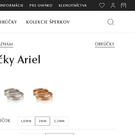
 INFORMÁCIE
PRE OWNED
KLENOTNÍCTVA
BRÚČKY
KOLEKCIE ŠPERKOV
ZOZNAM
OBRÚČKY
ky Ariel
ÚČOK
1,6mm
2mm
2,2mm