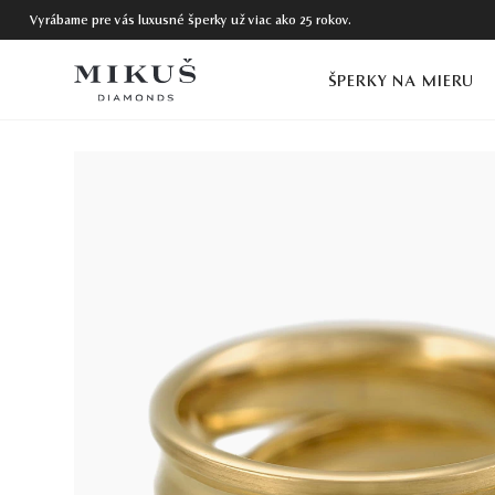
Vyrábame pre vás luxusné šperky už viac ako 25 rokov.
ŠPERKY NA MIERU