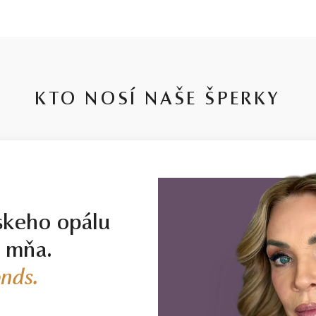
KTO NOSÍ NAŠE ŠPERKY
skeho opálu
j mňa.
nds.