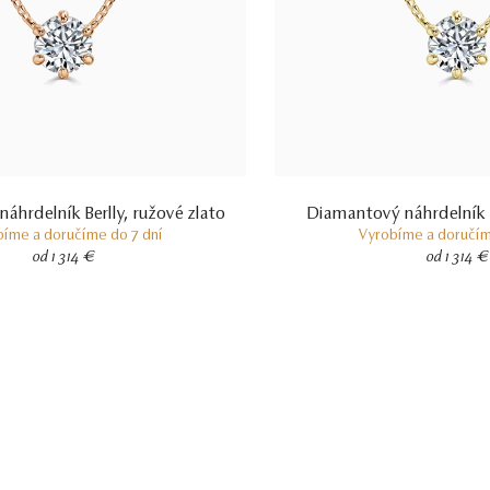
áhrdelník Berlly, ružové zlato
Diamantový náhrdelník Be
bíme a doručíme do 7 dní
Vyrobíme a doručím
od 1 314 €
od 1 314 €