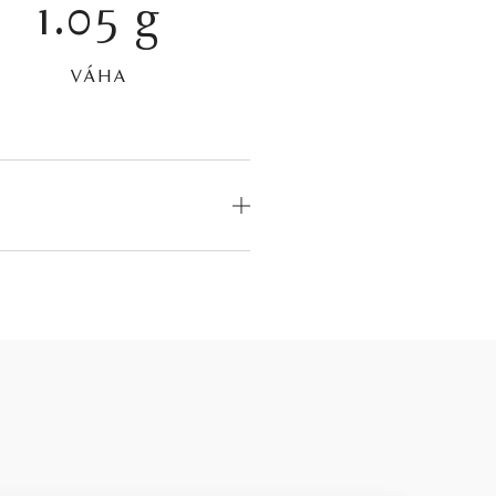
1.05 g
VÁHA
OD
MEDZINÁRODNÝ
CERTIFIKÁT
odný
—