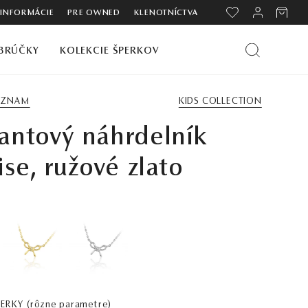
 INFORMÁCIE
PRE OWNED
KLENOTNÍCTVA
BRÚČKY
KOLEKCIE ŠPERKOV
ZOZNAM
KIDS COLLECTION
antový náhrdelník
ise, ružové zlato
PERKY
(rôzne parametre)