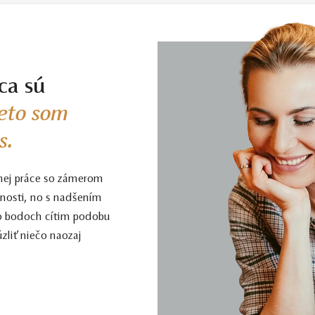
ca sú
eto som
s.
nej práce so zámerom
enosti, no s nadšením
to bodoch cítim podobu
zliť niečo naozaj