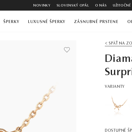
NOVINKY
SLOVENSKÝ OPÁL
O NÁS
UŽITOČNÉ
ŠPERKY
LUXUSNÉ ŠPERKY
ZÁSNUBNÉ PRSTENE
O
< SPÄŤ NA 
Diam
Surpr
VARIANTY
DOSTUPNÉ Š