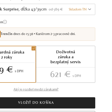
k Surprise
, dĺžka 43/39cm
Skladom TN
od 589 €
cm
Trenčín
dnes do 15:30 • Kuriérom 2-3 pracovné dni.
Doživotná
ardná záruka
záruka a
2 roky
bezplatný servis
9 €
S DPH
621 €
S DPH
Aký je rozdiel medzi zárukami?
VLOŽIŤ DO KOŠÍKA