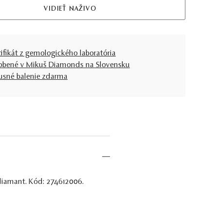
VIDIEŤ NAŽIVO
tifikát z gemologického laboratória
obené v Mikuš Diamonds na Slovensku
usné balenie zdarma
 diamant. Kód: 274612006.