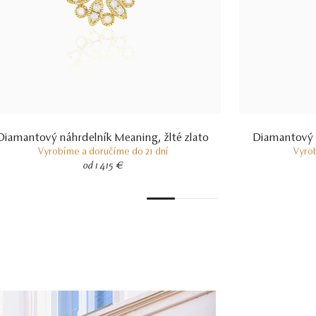
Diamantový náhrdelník Meaning, žlté zlato
Diamantový n
Vyrobíme a doručíme do 21 dní
Vyro
od 1 415 €
1
2
3
4
5
6
7