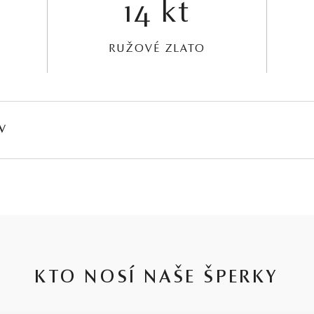
14 kt
RUŽOVÉ ZLATO
V
HMOTNOSŤ
ČISTOTA
FARBA
PÔV
∑ 0,005 ct
SI1 - SI2
G - H
Prír
KTO NOSÍ NAŠE ŠPERKY