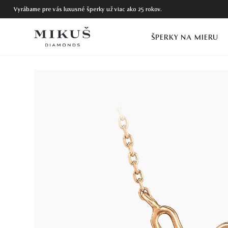
Vyrábame pre vás luxusné šperky už viac ako 25 rokov.
ŠPERKY NA MIERU