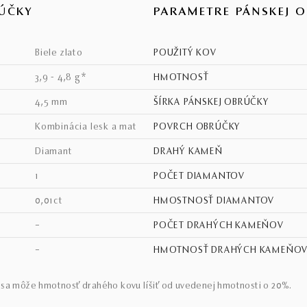
ÚČKY
PARAMETRE PÁNSKEJ 
biele zlato
POUŽITÝ KOV
3,9 - 4,8 g*
HMOTNOSŤ
4,5 mm
ŠÍRKA PÁNSKEJ OBRÚČKY
kombinácia lesk a mat
POVRCH OBRÚČKY
diamant
DRAHÝ KAMEŇ
1
POČET DIAMANTOV
0,01ct
HMOSTNOSŤ DIAMANTOV
–
POČET DRAHÝCH KAMEŇOV
–
HMOTNOSŤ DRAHÝCH KAMEŇO
sa môže hmotnosť drahého kovu líšiť od uvedenej hmotnosti o 20%.