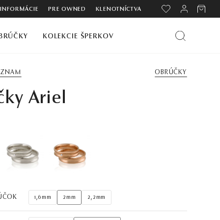
 INFORMÁCIE
PRE OWNED
KLENOTNÍCTVA
BRÚČKY
KOLEKCIE ŠPERKOV
ZOZNAM
OBRÚČKY
ky Ariel
ÚČOK
1,6mm
2mm
2,2mm