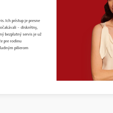
. Ich prístup je presne
očakávali – diskrétny,
ý bezplatný servis je už
že pre rodinu
kladným pilierom