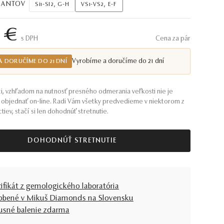
AMANTOV
Si1-SI2, G-H
VS1-VS2, E-F
 €
S DPH
Cena za pár
Vyrobíme a doručíme do 21 dní
A DORUČÍME DO 21 DNÍ
i, vzhľadom na nutnosť presného odmerania veľkosti nie je
objednať on-line. Radi Vám všetky predvedieme v niektorom z
tiev, stačí si len dohodnúť stretnutie.
DOHODNÚŤ STRETNUTIE
tifikát z gemologického laboratória
obené v Mikuš Diamonds na Slovensku
usné balenie zdarma