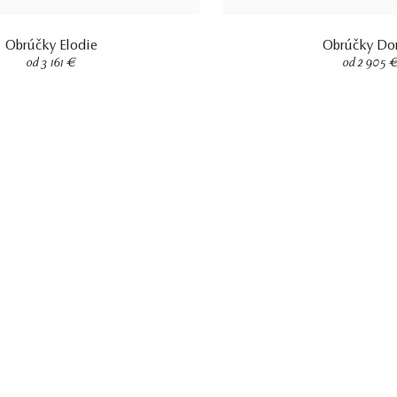
Obrúčky Elodie
Obrúčky Do
od 3 161 €
od 2 905 