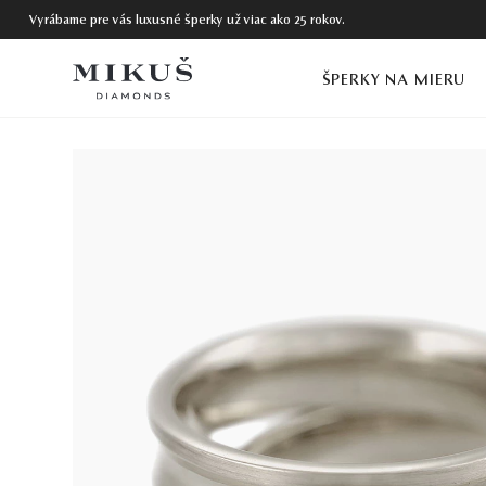
Vyrábame pre vás luxusné šperky už viac ako 25 rokov.
ŠPERKY NA MIERU