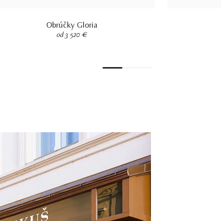
Obrúčky Gloria
od 3 520 €
1
2
3
4
5
6
7