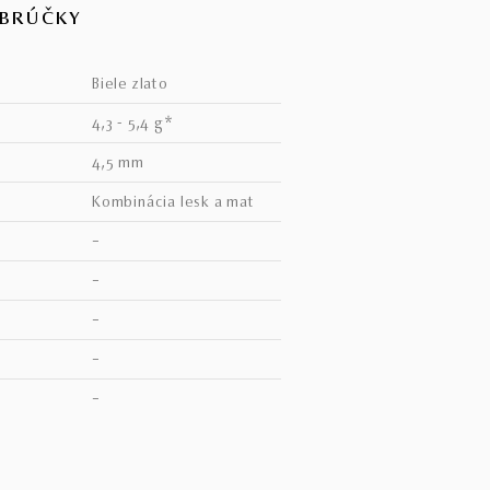
OBRÚČKY
biele zlato
4,3 - 5,4 g*
4,5 mm
kombinácia lesk a mat
–
–
–
–
V
–