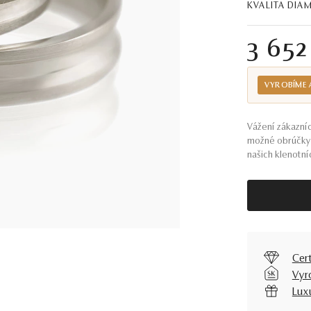
KVALITA DI
3 652
VYROBÍME 
Vážení zákazníc
možné obrúčky 
našich klenotníc
Cer
Vyr
Lux