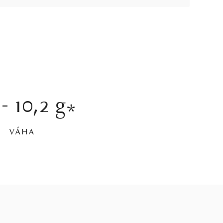
 - 10,2 g
*
VÁHA