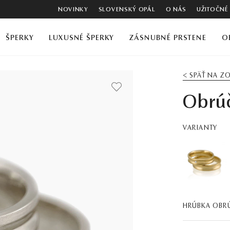
NOVINKY
SLOVENSKÝ OPÁL
O NÁS
UŽITOČNÉ
ŠPERKY
LUXUSNÉ ŠPERKY
ZÁSNUBNÉ PRSTENE
O
< SPÄŤ NA 
Obrúč
VARIANTY
HRÚBKA OBR