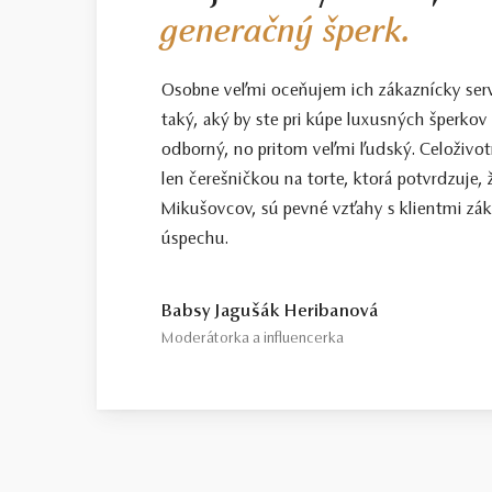
generačný šperk.
Osobne veľmi oceňujem ich zákaznícky servis
taký, aký by ste pri kúpe luxusných šperkov 
odborný, no pritom veľmi ľudský. Celoživotn
len čerešničkou na torte, ktorá potvrdzuje, 
Mikušovcov, sú pevné vzťahy s klientmi zá
úspechu.
Babsy Jagušák Heribanová
Moderátorka a influencerka