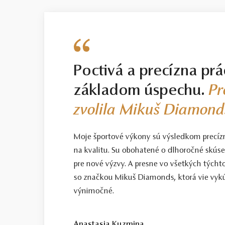
Poctivá a precízna prá
základom úspechu.
Pr
zvolila Mikuš Diamond
Moje športové výkony sú výsledkom precíz
na kvalitu. Su obohatené o dlhoročné skús
pre nové výzvy. A presne vo všetkých tých
so značkou Mikuš Diamonds, ktorá vie vykú
výnimočné.
Anastasia Kuzmina