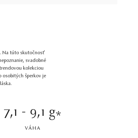
. Na túto skutočnosť
 nepoznanie, svadobné
 trendovou kolekciou
 osobitých šperkov je
láska.
7,1 - 9,1 g
*
VÁHA