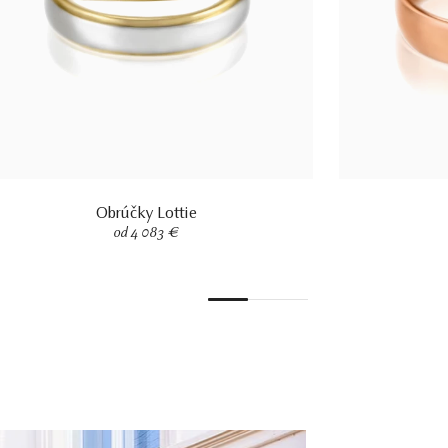
Obrúčky Lottie
od 4 083 €
1
2
3
4
5
6
7