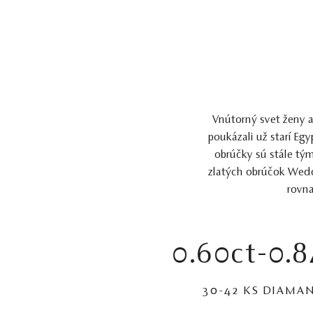
Vnútorný svet ženy 
poukázali už starí E
obrúčky sú stále tý
zlatých obrúčok Wedd
rovna
0.60ct-0.8
30-42 KS DIAMA