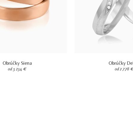
Obrúčky Siena
Obrúčky De
od 3 234 €
od 2 778 