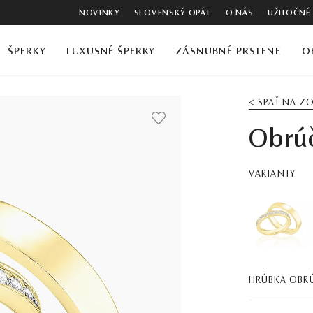
NOVINKY
SLOVENSKÝ OPÁL
O NÁS
UŽITOČNÉ
ŠPERKY
LUXUSNÉ ŠPERKY
ZÁSNUBNÉ PRSTENE
O
< SPÄŤ NA 
Obrú
VARIANTY
HRÚBKA OBR