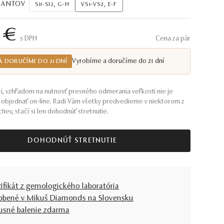
AMANTOV
Si1-SI2, G-H
VS1-VS2, E-F
 €
S DPH
Cena za pár
Vyrobíme a doručíme do 21 dní
A DORUČÍME DO 21 DNÍ
i, vzhľadom na nutnosť presného odmerania veľkosti nie je
objednať on-line. Radi Vám všetky predvedieme v niektorom z
tiev, stačí si len dohodnúť stretnutie.
DOHODNÚŤ STRETNUTIE
tifikát z gemologického laboratória
obené v Mikuš Diamonds na Slovensku
usné balenie zdarma