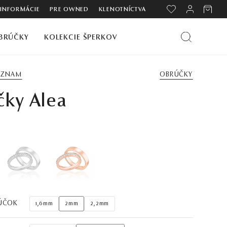
 INFORMÁCIE
PRE OWNED
KLENOTNÍCTVA
BRÚČKY
KOLEKCIE ŠPERKOV
ZOZNAM
OBRÚČKY
čky Alea
ÚČOK
1,6mm
2mm
2,2mm