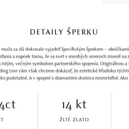
DETAILY ŠPERKU
a muža sa dá dokonale vyjadriť špecifickým šperkom – obrúčkami
gypťania a napriek tomu, že sa svet v mnohých smeroch zmenil na
m istým, večným symbolom partnerského spojenia. Originálnou a
ing Line vám však chceme dokázať, že estetické hľadisko týchto
ko podstatné. A v spojení s diamantmi doslova nesmrteľné. Ako 
4ct
14 kt
NT
ŽLTÉ ZLATO