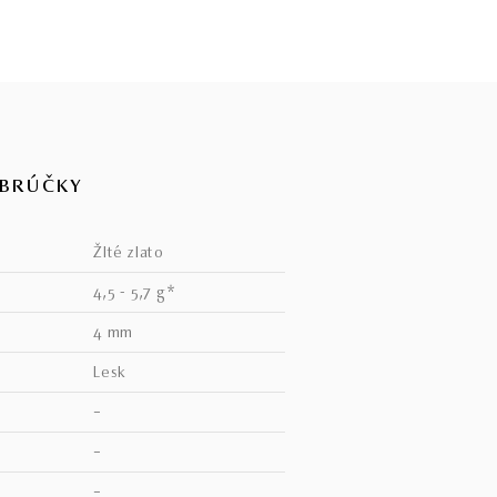
OBRÚČKY
žlté zlato
4,5 - 5,7 g*
4 mm
lesk
–
–
–