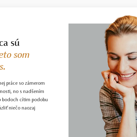
ca sú
eto som
s.
nej práce so zámerom
enosti, no s nadšením
to bodoch cítim podobu
zliť niečo naozaj