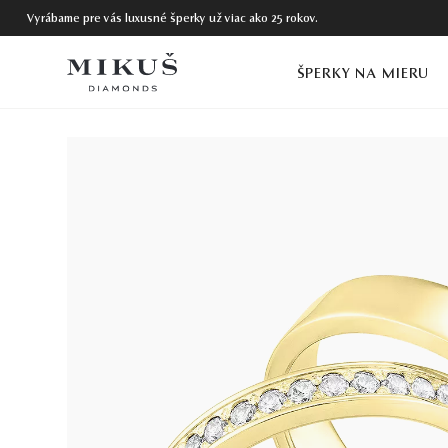
Vyrábame pre vás luxusné šperky už viac ako 25 rokov.
ŠPERKY NA MIERU