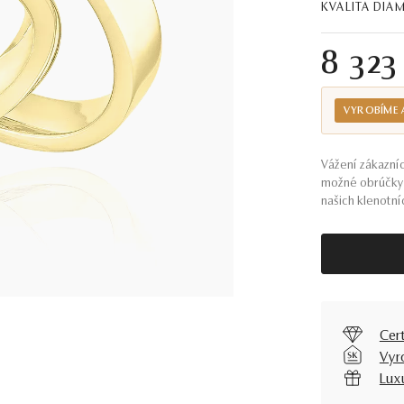
KVALITA DI
8 323
VYROBÍME 
Vážení zákazníc
možné obrúčky 
našich klenotníc
Cer
Vyr
Lux