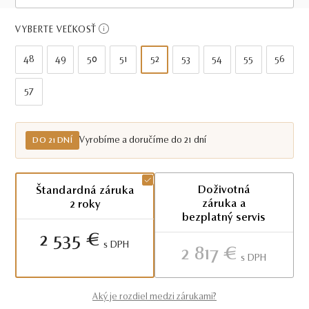
Do 21 dní
VYBERTE VEĽKOSŤ
48
49
50
51
52
53
54
55
56
57
Vyrobíme a doručíme do 21 dní
DO 21 DNÍ
Doživotná
Štandardná záruka
záruka a
2 roky
bezplatný servis
2 535 €
S DPH
2 817 €
S DPH
Aký je rozdiel medzi zárukami?