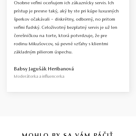
Osobne veľmi oceňujem ich zákaznícky servis. Ich
prístup je presne taký, aký by ste pri kúpe luxusných
šperkov očakávali – diskrétny, odborný, no pritom
veľmi ľudský. Celoživotný bezplatný servis je už len
čerešničkou na torte, ktorá potvrdzuje, že pre
rodinu Mikušovcov, sú pevné vzťahy s klientmi
základným pilierom úspechu.
Babsy Jagušák Heribanová
Moderátorka a influencerka