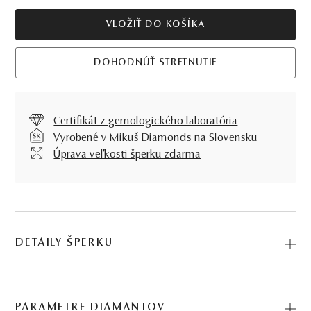
VLOŽIŤ DO KOŠÍKA
DOHODNÚŤ STRETNUTIE
Certifikát z gemologického laboratória
Vyrobené v Mikuš Diamonds na Slovensku
Úprava veľkosti šperku zdarma
DETAILY ŠPERKU
Kráľovský dizajn zásnubného prsteňa Loom s centrálnym
tanzanitom v tvare slzy obohacujú nesmrteľné diamanty
PARAMETRE DIAMANTOV