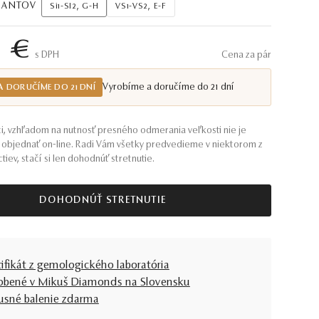
AMANTOV
Si1-SI2, G-H
VS1-VS2, E-F
6 €
S DPH
Cena za pár
Vyrobíme a doručíme do 21 dní
A DORUČÍME DO 21 DNÍ
i, vzhľadom na nutnosť presného odmerania veľkosti nie je
objednať on-line. Radi Vám všetky predvedieme v niektorom z
tiev, stačí si len dohodnúť stretnutie.
DOHODNÚŤ STRETNUTIE
tifikát z gemologického laboratória
obené v Mikuš Diamonds na Slovensku
usné balenie zdarma