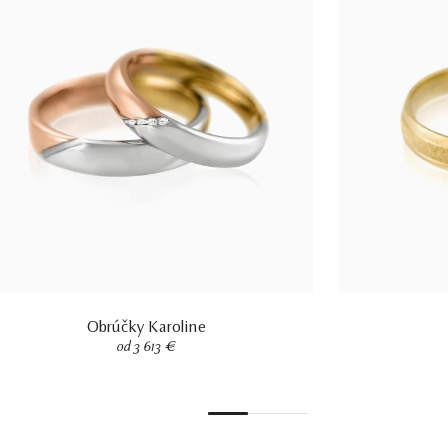
Obrúčky Karoline
od 3 613 €
1
2
3
4
5
6
7