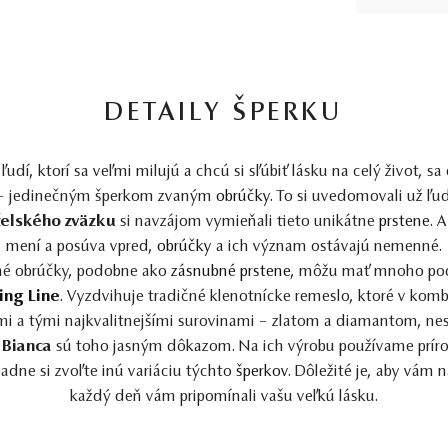
DETAILY ŠPERKU
dí, ktorí sa veľmi milujú a chcú si sľúbiť lásku na celý život, sa
– jedinečným šperkom zvaným
obrúčky
. To si uvedomovali už ľ
želského zväzku
si navzájom vymieňali tieto unikátne
prstene
. 
mení a posúva vpred,
obrúčky
a ich význam ostávajú nemenné.
né obrúčky, podobne ako
zásnubné prstene
, môžu mať mnoho pod
ing Line
. Vyzdvihuje tradičné klenotnícke remeslo, ktoré v komb
i a tými najkvalitnejšími surovinami – zlatom a diamantom, nest
 Bianca
sú toho jasným dôkazom. Na ich výrobu používame prírod
padne si zvoľte inú variáciu týchto
šperkov
. Dôležité je, aby vám n
každý deň vám pripomínali vašu veľkú lásku.