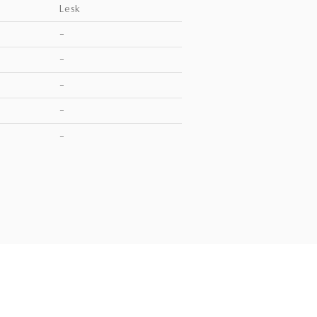
lesk
–
–
–
–
V
–