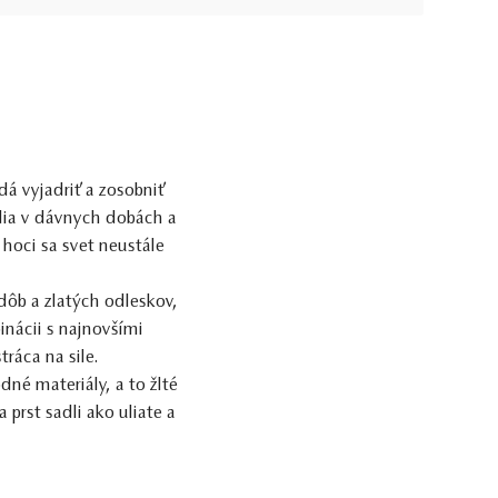
 dá vyjadriť a zosobniť
udia v dávnych dobách a
A hoci sa svet neustále
ôb a zlatých odleskov,
inácii s najnovšími
ráca na sile.
né materiály, a to žlté
a prst sadli ako uliate a