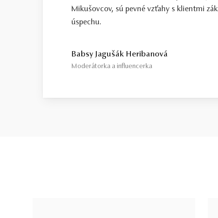
Mikušovcov, sú pevné vzťahy s klientmi zá
úspechu.
Babsy Jagušák Heribanová
Moderátorka a influencerka