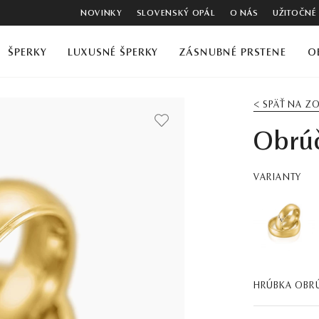
NOVINKY
SLOVENSKÝ OPÁL
O NÁS
UŽITOČNÉ
ŠPERKY
LUXUSNÉ ŠPERKY
ZÁSNUBNÉ PRSTENE
O
< SPÄŤ NA 
Obrú
VARIANTY
HRÚBKA OBR