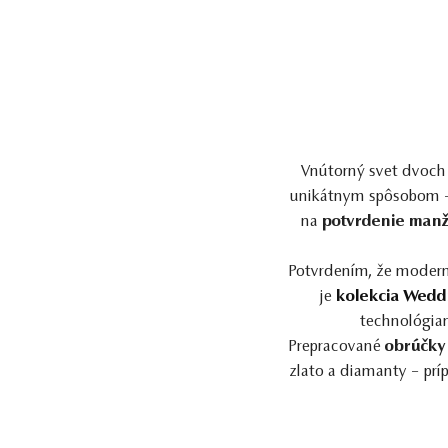
Vnútorný svet dvoch ľu
unikátnym spôsobom 
na
potvrdenie man
Potvrdením, že moder
je
kolekcia Wedd
technológiam
Prepracované
obrúčky
zlato a diamanty – prí