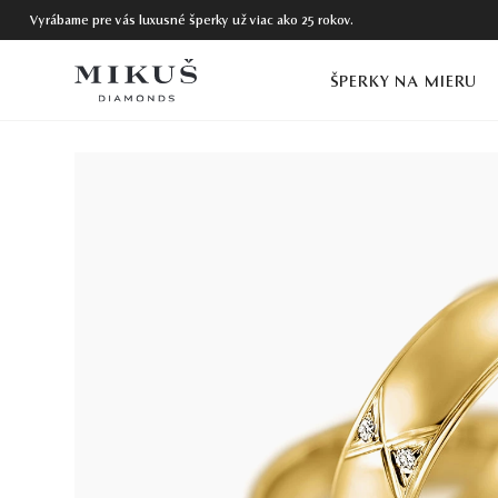
Vyrábame pre vás luxusné šperky už viac ako 25 rokov.
ŠPERKY NA MIERU