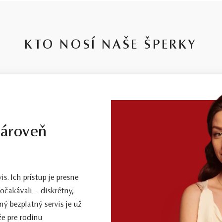
KTO NOSÍ NAŠE ŠPERKY
zároveň
. Ich prístup je presne
očakávali – diskrétny,
ý bezplatný servis je už
že pre rodinu