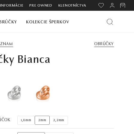
 INFORMÁCIE
PRE OWNED
KLENOTNÍCTVA
BRÚČKY
KOLEKCIE ŠPERKOV
ZOZNAM
OBRÚČKY
čky Bianca
ÚČOK
1,6mm
2mm
2,2mm