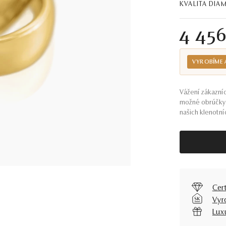
KVALITA DI
4 45
VYROBÍME 
Vážení zákazníc
možné obrúčky 
našich klenotníc
Cer
Vyr
Lux