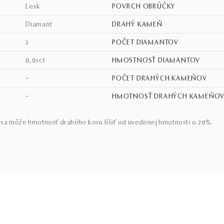
lesk
POVRCH OBRÚČKY
diamant
DRAHÝ KAMEŇ
2
POČET DIAMANTOV
0,01ct
HMOSTNOSŤ DIAMANTOV
–
POČET DRAHÝCH KAMEŇOV
–
HMOTNOSŤ DRAHÝCH KAMEŇO
sa môže hmotnosť drahého kovu líšiť od uvedenej hmotnosti o 20%.