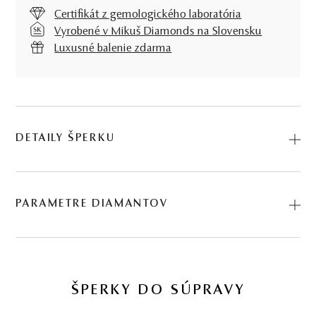
Certifikát z gemologického laboratória
Vyrobené v Mikuš Diamonds na Slovensku
Luxusné balenie zdarma
DETAILY ŠPERKU
Predstavujeme vám Náušnice Jocelyn II.. Na výrobu sme
použili prírodné materiály: biele zlato, diamant. Kód:
PARAMETRE DIAMANTOV
234501059.
BRÚS
POČET
HMOTNOSŤ
ČISTOTA
0.408 ct
ŠPERKY DO SÚPRAVY
briliant
2
∑ 0,06 ct
I1
14 KS DIAMANTOV