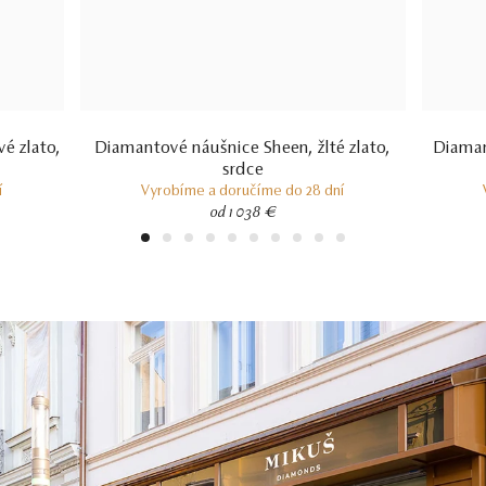
é zlato,
Diamantové náušnice Sheen, žlté zlato,
Diaman
srdce
í
Vyrobíme a doručíme do 28 dní
od 1 038 €
1
2
3
4
5
6
7
8
9
10