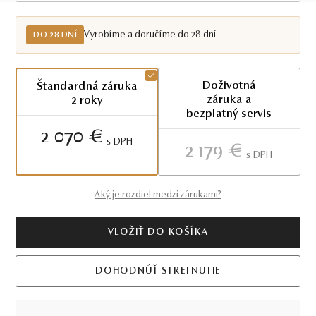
Do 28 dní
Vyrobíme a doručíme do 28 dní
DO 28 DNÍ
Doživotná
Štandardná záruka
záruka a
2 roky
bezplatný servis
2 070 €
S DPH
2 179 €
S DPH
Aký je rozdiel medzi zárukami?
VLOŽIŤ DO KOŠÍKA
DOHODNÚŤ STRETNUTIE