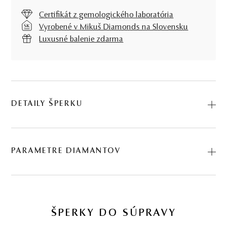
Certifikát z gemologického laboratória
Vyrobené v Mikuš Diamonds na Slovensku
Luxusné balenie zdarma
DETAILY ŠPERKU
Nechajte sa vtiahnuť do čarovného sveta, ktorý Vám
ponúkajú ručne osadené diamanty a dokonalé biele zlato.
PARAMETRE DIAMANTOV
Tento svet Vás zláka pod názvom Prívesok Jocelyn. Kód:
244501042.
BRÚS
POČET
HMOTNOSŤ
ČISTOTA
0.216 ct
ŠPERKY DO SÚPRAVY
briliant
1
0,054 ct
I1