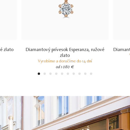
é zlato
Diamantový prívesok Esperanza, ružové
Diamant
zlato
Vyrobíme a doručíme do 14 dní
od 1 080 €
1
2
3
4
5
6
7
8
9
10