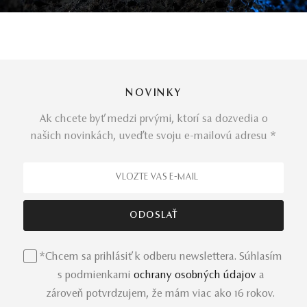
NOVINKY
Ak chcete byť medzi prvými, ktorí sa dozvedia o
našich novinkách, uveďte svoju e-mailovú adresu *
*Chcem sa prihlásiť k odberu newslettera. Súhlasím
s podmienkami
ochrany osobných údajov
a
zároveň potvrdzujem, že mám viac ako 16 rokov.