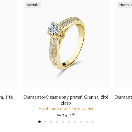
Novinka
Novink
a, žlté
Diamantový zásnubný prsteň Gianna, žlté
Diamanto
zlato
Vyrobíme a doručíme do 21 dní
od 3 410 €
1
2
3
4
5
6
7
8
9
10