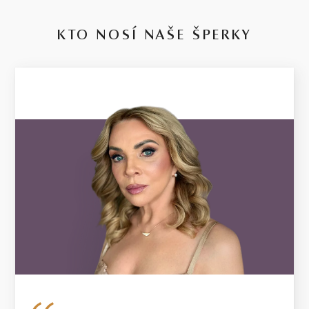
briliant
36
∑ 0,14 ct
SI2 - I1
36 KS DIAMANTOV
KTO NOSÍ NAŠE ŠPERKY
14 kt
RUŽOVÉ ZLATO
2 g
VÁHA