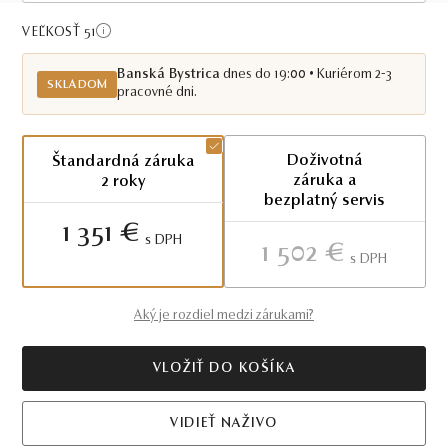
Skladom BB
VEĽKOSŤ 51
Banská Bystrica
dnes do 19:00 • Kuriérom 2-3
SKLADOM
pracovné dni.
Doživotná
Štandardná záruka
záruka a
2 roky
bezplatný servis
1 351 €
S DPH
1 502 €
S DPH
Aký je rozdiel medzi zárukami?
VLOŽIŤ DO KOŠÍKA
VIDIEŤ NAŽIVO