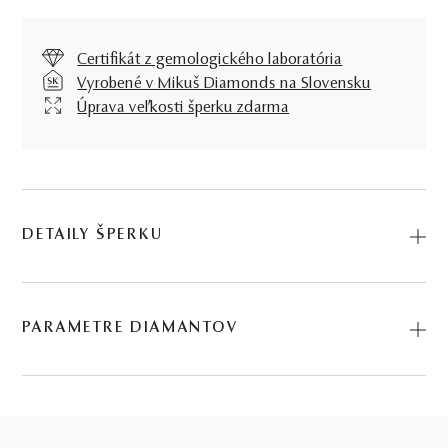
Certifikát z gemologického laboratória
Vyrobené v Mikuš Diamonds na Slovensku
Úprava veľkosti šperku zdarma
DETAILY ŠPERKU
Vábivé a svojsky extravagantné línie prsteňa Amalee v
ružovo zlate citlivo zvádzajú túžby žien po netradičnom
PARAMETRE DIAMANTOV
diamantovom zázraku, ktorého mágia nikdy nevyprchá.
Kód: 224612023.
BRÚS
POČET
HMOTNOSŤ
ČISTOTA
0.14 ct