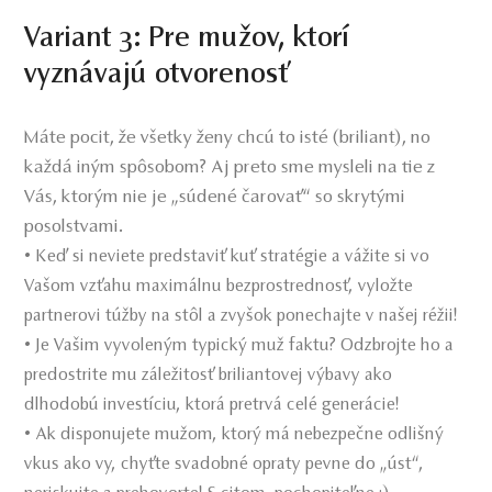
Variant 3:
Pre mužov, ktorí
vyznávajú otvorenosť
Máte pocit, že všetky ženy chcú to isté (briliant), no
každá iným spôsobom? Aj preto sme mysleli na tie z
Vás, ktorým nie je „súdené čarovať“ so skrytými
posolstvami.
• Keď si neviete predstaviť kuť stratégie a vážite si vo
Vašom vzťahu maximálnu bezprostrednosť, vyložte
partnerovi túžby na stôl a zvyšok ponechajte v našej réžii!
• Je Vašim vyvoleným typický muž faktu? Odzbrojte ho a
predostrite mu záležitosť briliantovej výbavy ako
dlhodobú investíciu, ktorá pretrvá celé generácie!
• Ak disponujete mužom, ktorý má nebezpečne odlišný
vkus ako vy, chyťte svadobné opraty pevne do „úst“,