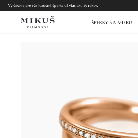
Vyrábame pre vás luxusné šperky už viac ako 25 rokov.
ŠPERKY NA MIERU