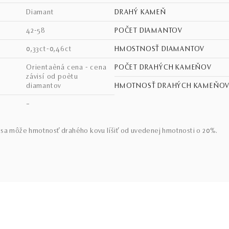
diamant
DRAHÝ KAMEŇ
42-58
POČET DIAMANTOV
0,33ct-0,46ct
HMOSTNOSŤ DIAMANTOV
Orientaèná cena - cena
POČET DRAHÝCH KAMEŇOV
závisí od poètu
diamantov
HMOTNOSŤ DRAHÝCH KAMEŇO
–
sa môže hmotnosť drahého kovu líšiť od uvedenej hmotnosti o 20%.