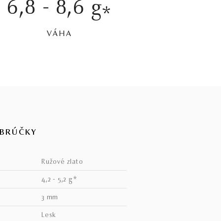
6,8 - 8,6 g
*
VÁHA
OBRÚČKY
ružové zlato
4,2 - 5,2 g*
3 mm
lesk