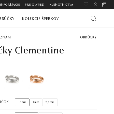
 INFORMÁCIE
PRE OWNED
KLENOTNÍCTVA
BRÚČKY
KOLEKCIE ŠPERKOV
ZOZNAM
OBRÚČKY
čky Clementine
ÚČOK
1,6mm
2mm
2,2mm