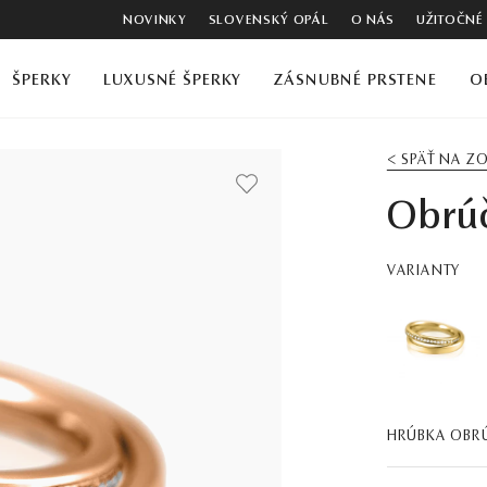
NOVINKY
SLOVENSKÝ OPÁL
O NÁS
UŽITOČNÉ
ŠPERKY
LUXUSNÉ ŠPERKY
ZÁSNUBNÉ PRSTENE
O
< SPÄŤ NA 
Obrú
VARIANTY
HRÚBKA OBR