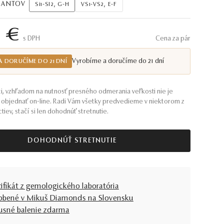
AMANTOV
Si1-SI2, G-H
VS1-VS2, E-F
5 €
S DPH
Cena za pár
Vyrobíme a doručíme do 21 dní
A DORUČÍME DO 21 DNÍ
i, vzhľadom na nutnosť presného odmerania veľkosti nie je
objednať on-line. Radi Vám všetky predvedieme v niektorom z
tiev, stačí si len dohodnúť stretnutie.
DOHODNÚŤ STRETNUTIE
tifikát z gemologického laboratória
obené v Mikuš Diamonds na Slovensku
usné balenie zdarma