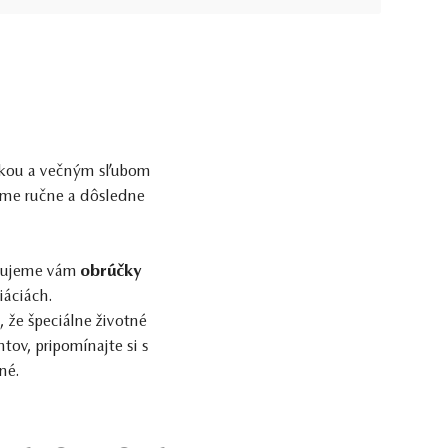
áskou a večným sľubom
vame ručne a dôsledne
avujeme vám
obrúčky
iáciách.
že špeciálne životné
ov, pripomínajte si s
né.