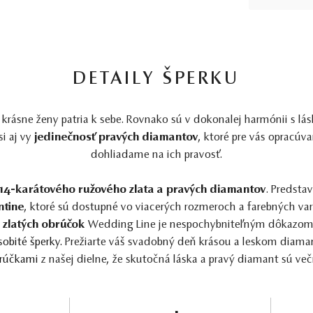
DETAILY ŠPERKU
 krásne ženy patria k sebe. Rovnako sú v dokonalej harmónii s l
si aj vy
jedinečnosť pravých diamantov
, ktoré pre vás opracú
dohliadame na ich pravosť.
 14-karátového ružového zlata a pravých diamantov
. Predst
ntine
, ktoré sú dostupné vo viacerých rozmeroch a farebných var
 zlatých obrúčok
Wedding Line je nespochybniteľným dôkazom, 
sobité šperky.
Prežiarte váš svadobný deň krásou a leskom diamant
rúčkami
z našej dielne, že skutočná láska a pravý diamant sú več