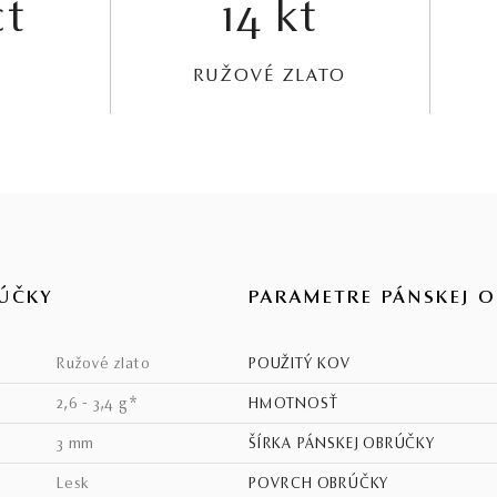
ct
14 kt
RUŽOVÉ ZLATO
ÚČKY
PARAMETRE PÁNSKEJ 
ružové zlato
POUŽITÝ KOV
2,6 - 3,4 g*
HMOTNOSŤ
3 mm
ŠÍRKA PÁNSKEJ OBRÚČKY
lesk
POVRCH OBRÚČKY