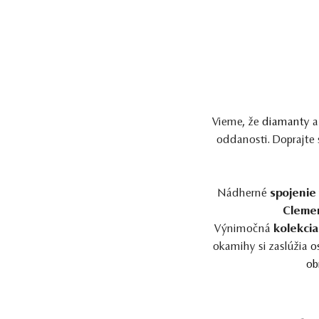
Vieme, že
diamanty
a
oddanosti. Doprajte 
Nádherné
spojenie
Cleme
Výnimočná
kolekcia
okamihy si zaslúžia
o
ob