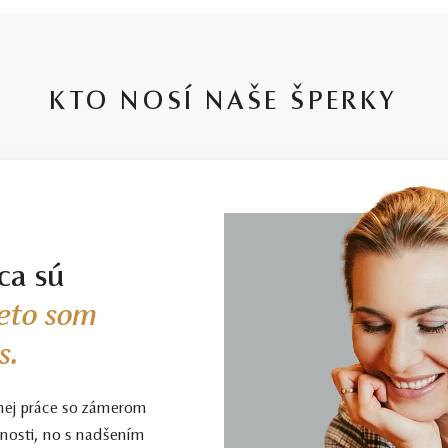
KTO NOSÍ NAŠE ŠPERKY
ca sú
eto som
s.
nej práce so zámerom
enosti, no s nadšením