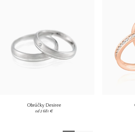
Obrúčky Desiree
od 2 681 €
1
2
3
4
5
6
7