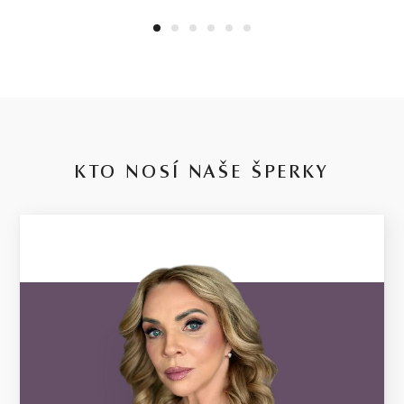
1
2
3
4
5
6
KTO NOSÍ NAŠE ŠPERKY