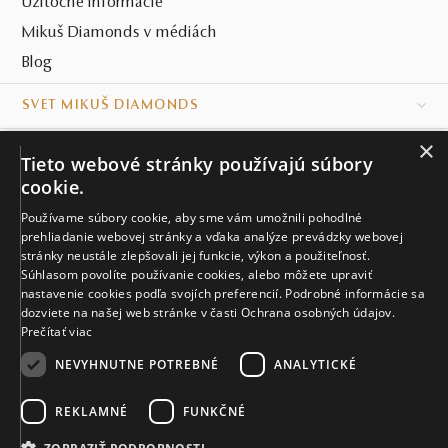
Užitočné informácie
Mikuš Diamonds v médiách
Blog
SVET MIKUŠ DIAMONDS
×
VŠETKO O NÁKUPE
Tieto webové stránky používajú súbory
cookie.
KONTAKT
Používame súbory cookie, aby sme vám umožnili pohodlné
Naše klenotníctva
prehliadanie webovej stránky a vďaka analýze prevádzky webovej
stránky neustále zlepšovali jej funkcie, výkon a použiteľnosť.
Súhlasom povolíte používanie cookies, alebo môžete upraviť
Sídlo spoločnosti
nastavenie cookies podľa svojích preferencií. Podrobné informácie sa
dozviete na našej web stránke v časti Ochrana osobných údajov.
Prečítať viac
NEVYHNUTNE POTREBNÉ
ANALYTICKÉ
REKLAMNÉ
FUNKČNÉ
© MIKUŠ DIAMONDS, A.S. 2026. VŠETKY PRÁVA VYHRADENÉ.
Nastavenia cookies.