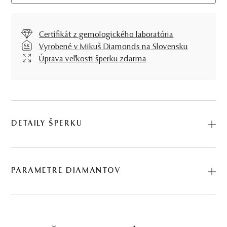
Certifikát z gemologického laboratória
Vyrobené v Mikuš Diamonds na Slovensku
Úprava veľkosti šperku zdarma
DETAILY ŠPERKU
Prsteň Avidity Grande žiari ako diamantové slnko života
vďaka mnohopočetným briliantom vytvárajúcim na svetle
PARAMETRE DIAMANTOV
sveta dojem jedného veľkého diamantu. Žlté zlato
podčiarkuje výnimočnosť šperku, ktorý bude spoľahlivo
BRÚS
POČET
HMOTNOSŤ
ČISTOTA
dlhodobo udávať tón aj štýl. Kód: 224500106.