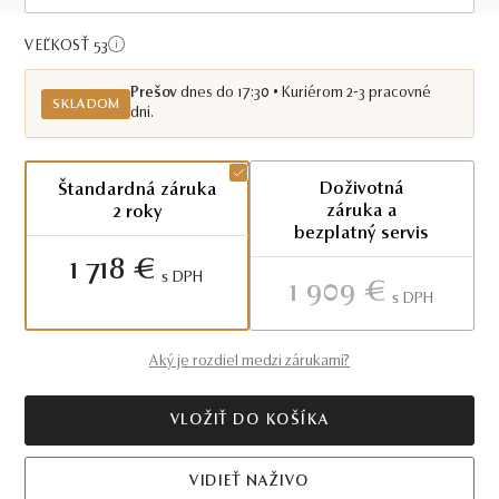
Skladom PO
VEĽKOSŤ 53
Prešov
dnes do 17:30 • Kuriérom 2-3 pracovné
SKLADOM
dni.
Doživotná
Štandardná záruka
záruka a
2 roky
bezplatný servis
1 718 €
S DPH
1 909 €
S DPH
Aký je rozdiel medzi zárukami?
VLOŽIŤ DO KOŠÍKA
VIDIEŤ NAŽIVO