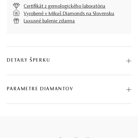
Certifikát z gemologického laboratória
Vyrobené v Mikuš Diamonds na Slovensku
Luxusné balenie zdarma
DETAILY ŠPERKU
Predstavujeme vám Prívesok Story - krížik. Na výrobu sme
použili prírodné materiály: ružové zlato, diamant. Kód:
PARAMETRE DIAMANTOV
244502047.
BRÚS
POČET
HMOTNOSŤ
ČISTOTA
0.04 ct
briliant
2
∑ 0,04 ct
I1
2 KS DIAMANTOV