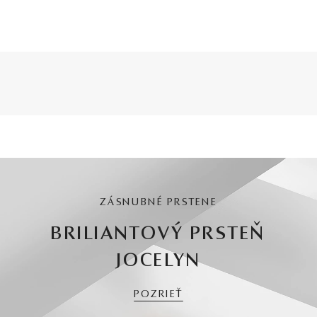
ZÁSNUBNÉ PRSTENE
BRILIANTOVÝ PRSTEŇ
JOCELYN
POZRIEŤ