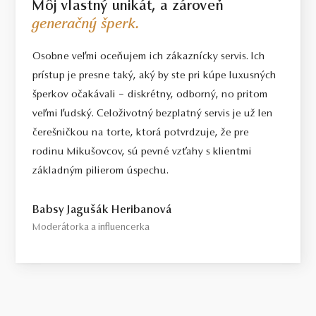
Môj vlastný unikát, a zároveň
generačný šperk.
Osobne veľmi oceňujem ich zákaznícky servis. Ich
prístup je presne taký, aký by ste pri kúpe luxusných
šperkov očakávali – diskrétny, odborný, no pritom
veľmi ľudský. Celoživotný bezplatný servis je už len
čerešničkou na torte, ktorá potvrdzuje, že pre
rodinu Mikušovcov, sú pevné vzťahy s klientmi
základným pilierom úspechu.
Babsy Jagušák Heribanová
Moderátorka a influencerka