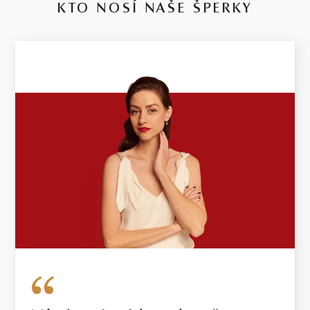
KTO NOSÍ NAŠE ŠPERKY
14 kt
RUŽOVÉ ZLATO
1.9 g
VÁHA
V prípade šperku vyrobeného na mieru sa môže hmotnosť
použitých diamantov líšiť od uvedenej hmotnosti o 5%. Pri
diamantoch o hmotnosti 0.30ct a vyššej bude dodržaná uvedená
alebo vyššia hmotnosť. Hmotnosť drahého kovu sa pri takýchto
šperkoch môže od uvedenej hmotnosti líšiť o 20%.