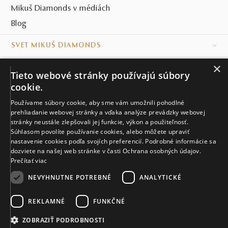
Mikuš Diamonds v médiách
Blog
SVET MIKUŠ DIAMONDS
×
VŠETKO O NÁKUPE
Tieto webové stránky používajú súbory
cookie.
KONTAKT
Používame súbory cookie, aby sme vám umožnili pohodlné
Naše klenotníctva
prehliadanie webovej stránky a vďaka analýze prevádzky webovej
stránky neustále zlepšovali jej funkcie, výkon a použiteľnosť.
Súhlasom povolíte používanie cookies, alebo môžete upraviť
Sídlo spoločnosti
nastavenie cookies podľa svojích preferencií. Podrobné informácie sa
dozviete na našej web stránke v časti Ochrana osobných údajov.
Prečítať viac
NEVYHNUTNE POTREBNÉ
ANALYTICKÉ
REKLAMNÉ
FUNKČNÉ
© MIKUŠ DIAMONDS, A.S. 2026. VŠETKY PRÁVA VYHRADENÉ.
Nastavenia cookies.
ZOBRAZIŤ PODROBNOSTI