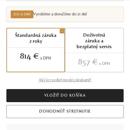
Do 21 dní
Vyrobíme a doručíme do 21 dní
DO 21 DNÍ
Doživotná
Štandardná záruka
záruka a
2 roky
bezplatný servis
814 €
S DPH
857 €
S DPH
Aký je rozdiel medzi zárukami?
VLOŽIŤ DO KOŠÍKA
DOHODNÚŤ STRETNUTIE