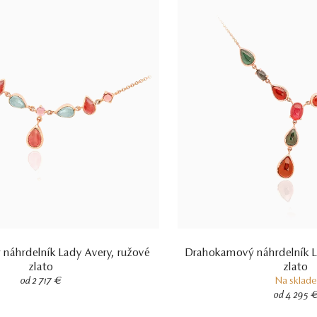
náhrdelník Lady Avery, ružové
Drahokamový náhrdelník La
zlato
zlato
od 2 717 €
Na sklade
od 4 295 