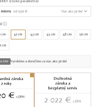
PERKY
(rôzne parametre)
 mieru
Viac ako 30 dní
od 1920 €
KU
1 cm
42 cm
43 cm
45 cm
48 cm
50 cm
0 cm
Vyrobíme a doručíme za viac ako 30 dní
30 DNÍ
Doživotná
ardná záruka
záruka a
2 roky
bezplatný servis
20 €
S DPH
2 022 €
S DPH