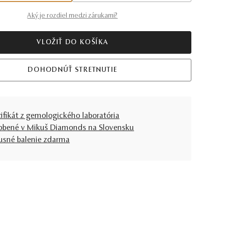
Aký je rozdiel medzi zárukami?
VLOŽIŤ DO KOŠÍKA
DOHODNÚŤ STRETNUTIE
tifikát z gemologického laboratória
obené v Mikuš Diamonds na Slovensku
usné balenie zdarma