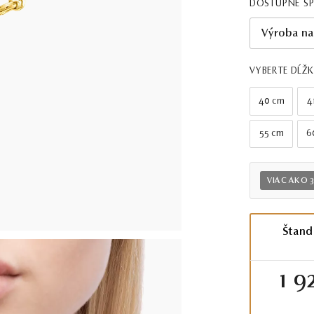
DOSTUPNÉ Š
Výroba na
VYBERTE DĹŽ
40 cm
4
55 cm
6
VIAC AKO 
Štand
1 9