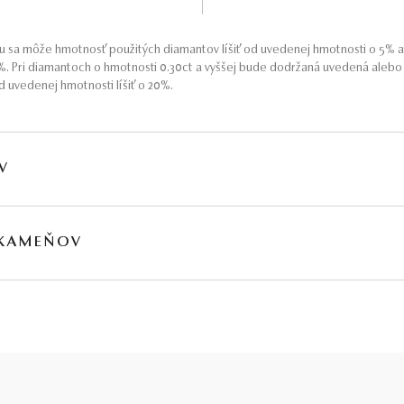
 sa môže hmotnosť použitých diamantov líšiť od uvedenej hmotnosti o 5% 
5%. Pri diamantoch o hmotnosti 0.30ct a vyššej bude dodržaná uvedená aleb
 uvedenej hmotnosti líšiť o 20%.
V
HMOTNOSŤ
ČISTOTA
FARBA
PÔV
 KAMEŇOV
∑ 0,06 ct
VS2 - SI1
G - H
Prír
MOTNOSŤ
PÔVOD
0,28 ct
Prírodný
jú obvykle podrobené akceptovaným úpravám – viac sa dozviete na
www.gemologia.sk
.