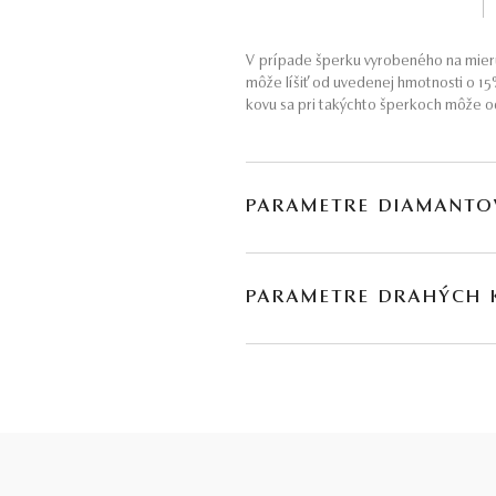
V prípade šperku vyrobeného na mieru
môže líšiť od uvedenej hmotnosti o 1
kovu sa pri takýchto šperkoch môže od
PARAMETRE DIAMANTO
BRÚS
POČET
PARAMETRE DRAHÝCH
briliant
14
DRUH
POČET
H
modrý zafír
*
1
* Drahé kamene používané v klenotníctve býva