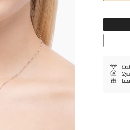
Cer
Vyr
Lux