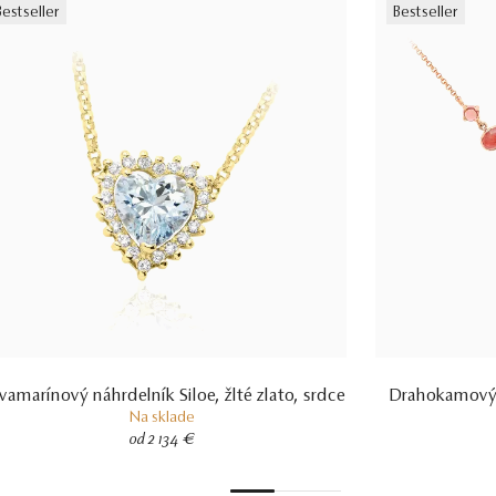
Bestseller
Bestseller
vamarínový náhrdelník Siloe, žlté zlato, srdce
Drahokamový 
Na sklade
od 2 134 €