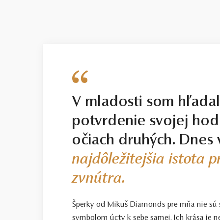
V mladosti som hľada
potvrdenie svojej hod
očiach druhých. Dnes 
najdôležitejšia istota 
zvnútra.
Šperky od Mikuš Diamonds pre mňa nie sú
symbolom úcty k sebe samej. Ich krása je n