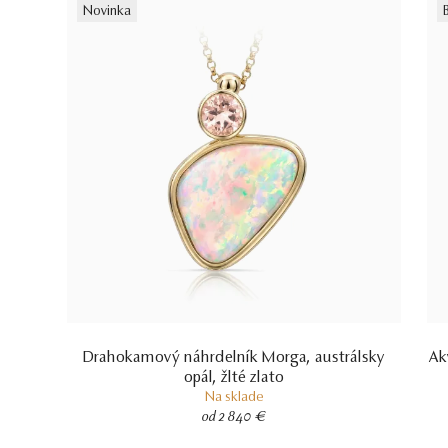
Novinka
Drahokamový náhrdelník Morga, austrálsky
Ak
opál, žlté zlato
Na sklade
od 2 840 €