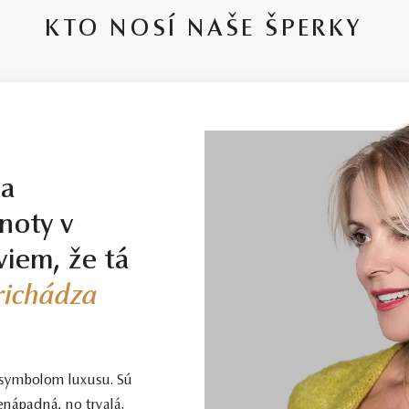
KTO NOSÍ NAŠE ŠPERKY
la
noty v
viem, že tá
prichádza
 symbolom luxusu. Sú
enápadná, no trvalá.