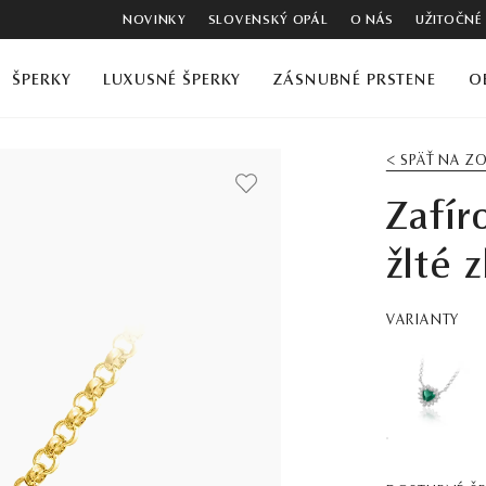
NOVINKY
SLOVENSKÝ OPÁL
O NÁS
UŽITOČNÉ
ŠPERKY
LUXUSNÉ ŠPERKY
ZÁSNUBNÉ PRSTENE
O
< SPÄŤ NA 
Zafír
žlté 
VARIANTY