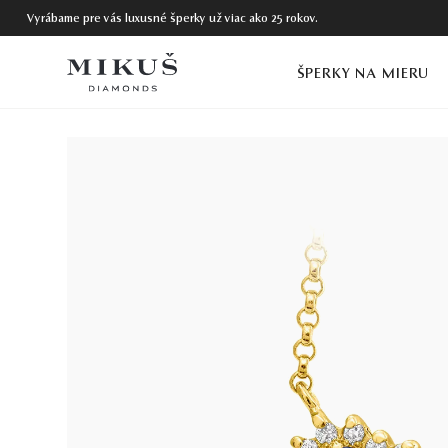
Vyrábame pre vás luxusné šperky už viac ako 25 rokov.
ŠPERKY NA MIERU