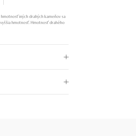
a hmotnosť iných drahých kameňov sa
o vyššia hmotnosť. Hmotnosť drahého
OD
MEDZINÁRODNÝ
CERTIFIKÁT
odný
—