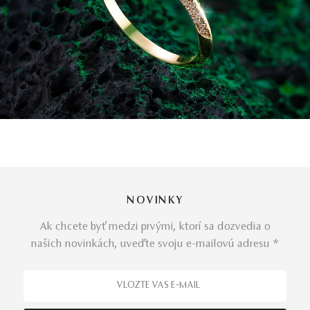
NOVINKY
Ak chcete byť medzi prvými, ktorí sa dozvedia o
našich novinkách, uveďte svoju e-mailovú adresu *