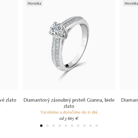
Novinka
Novink
vé zlato
Diamantový zásnubný prsteň Gianna, biele
Diamant
zlato
í
Vyrobíme a doručíme do 21 dní
od 3 665 €
1
2
3
4
5
6
7
8
9
10