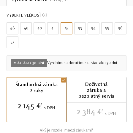
Výroba na mieru
od 2145 €
Viac ako 30 dní
VYBERTE VEĽKOSŤ
48
49
50
51
52
53
54
55
56
57
Vyrobíme a doručíme za viac ako 30 dní
VIAC AKO 30 DNÍ
Doživotná
Štandardná záruka
záruka a
2 roky
bezplatný servis
2 145 €
S DPH
2 384 €
S DPH
Aký je rozdiel medzi zárukami?