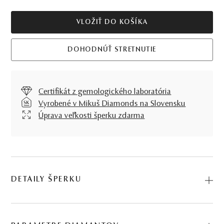
VLOŽIŤ DO KOŠÍKA
DOHODNÚŤ STRETNUTIE
Certifikát z gemologického laboratória
Vyrobené v Mikuš Diamonds na Slovensku
Úprava veľkosti šperku zdarma
DETAILY ŠPERKU
Predstavujeme vám Prsteň Elegant II.. Na výrobu sme
použili prírodné materiály: ružové zlato, diamant, čierny