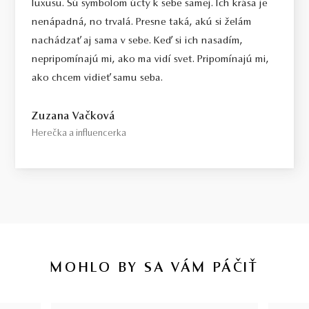
luxusu. Sú symbolom úcty k sebe samej. Ich krása je
nenápadná, no trvalá. Presne taká, akú si želám
nachádzať aj sama v sebe. Keď si ich nasadím,
nepripomínajú mi, ako ma vidí svet. Pripomínajú mi,
ako chcem vidieť samu seba.
Zuzana Vačková
Herečka a influencerka
MOHLO BY SA VÁM PÁČIŤ