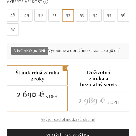
VYBERTE VEĽKOSŤ
48
49
50
51
52
53
54
55
56
57
Vyrobíme a doručíme za viac ako 30 dní
VIAC AKO 30 DNÍ
Doživotná
Štandardná záruka
záruka a
2 roky
bezplatný servis
2 690 €
S DPH
2 989 €
S DPH
Aký je rozdiel medzi zárukami?