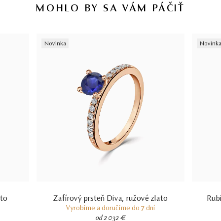
MOHLO BY SA VÁM PÁČIŤ
Novinka
Novink
ato
Zafírový prsteň Diva, ružové zlato
Rubí
Vyrobíme a doručíme do 7 dní
od 2 032 €