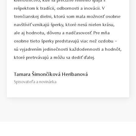
klenotníctvo, kde sa precízne remeslo spája s
rešpektom k tradícii, odbornosti a inovácii. V
trenčianskej dielni, ktorú som mala možnosť osobne
navštíviť vznikajú šperky, ktoré nesú nielen krásu,
ale aj hodnotu, dôveru a nadčasovosť. Pre mňa
osobne tieto šperky predstavujú viac než ozdobu –
sú vyjadrením jedinečnosti každodennosti a hodnôt,
ktoré pretrvávajú a môžu sa dediť ďalej.
Tamara Šimončíková Heribanová
Spisovateľa a novinárka