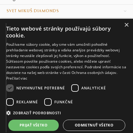
SVET MIKUŠ DIAMONDS
×
VŠETKO O NÁKUPE
Tieto webové stránky používajú súbory
cookie.
KONTAKT
Používame súbory cookie, aby sme vám umožnili pohodlné
Naše klenotníctva
prehliadanie webovej stránky a vďaka analýze prevádzky webovej
stránky neustále zlepšovali jej funkcie, výkon a použiteľnosť.
Súhlasom povolíte používanie cookies, alebo môžete upraviť
Sídlo spoločnosti
nastavenie cookies podľa svojích preferencií. Podrobné informácie sa
dozviete na našej web stránke v časti Ochrana osobných údajov.
Prečítať viac
NEVYHNUTNE POTREBNÉ
ANALYTICKÉ
REKLAMNÉ
FUNKČNÉ
© MIKUŠ DIAMONDS, A.S. 2026. VŠETKY PRÁVA VYHRADENÉ.
Nastavenia cookies.
ZOBRAZIŤ PODROBNOSTI
2 690 €
PRIJAŤ VŠETKO
ODMIETNUŤ VŠETKO
DO KOŠÍKA
Viac ako 30 dní