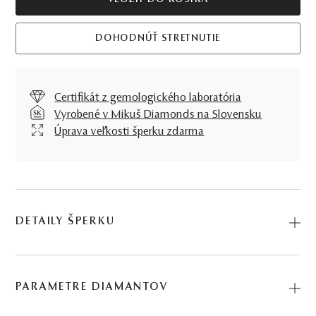
VLOŽIŤ DO KOŠÍKA
DOHODNÚŤ STRETNUTIE
Certifikát z gemologického laboratória
Vyrobené v Mikuš Diamonds na Slovensku
Úprava veľkosti šperku zdarma
DETAILY ŠPERKU
Prsteň Zaira sa veľmi rýchlo stane základom modernej
šperkovnice každej vnímavej ženy. Všetko na ňom je
PARAMETRE DIAMANTOV
dokonalé, harmonické, v symbióze žltého zlata,