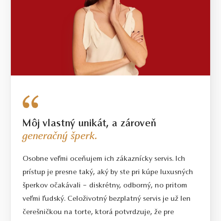
Môj vlastný unikát, a zároveň
generačný šperk.
Osobne veľmi oceňujem ich zákaznícky servis. Ich
prístup je presne taký, aký by ste pri kúpe luxusných
šperkov očakávali – diskrétny, odborný, no pritom
veľmi ľudský. Celoživotný bezplatný servis je už len
čerešničkou na torte, ktorá potvrdzuje, že pre