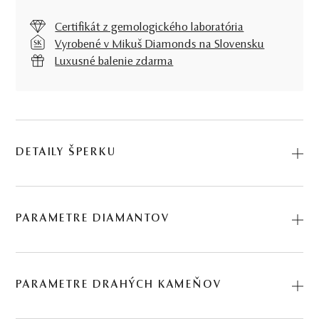
Certifikát z gemologického laboratória
Vyrobené v Mikuš Diamonds na Slovensku
Luxusné balenie zdarma
DETAILY ŠPERKU
Predstavujeme vám Náušnice Heyday. Na výrobu sme
použili prírodné materiály: biele zlato, modrý zafír, ružový
PARAMETRE DIAMANTOV
zafír, diamant. Kód: 235511574_MC.
BRÚS
POČET
HMOTNOSŤ
ČISTOTA
0.114 ct
PARAMETRE DRAHÝCH KAMEŇOV
briliant
2
∑ 0,114 ct
I1
2 KS DIAMANTOV