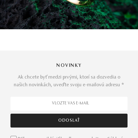
NOVINKY
Ak chcete byť medzi prvými, ktorí sa dozvedia o
našich novinkách, uveďte svoju e-mailovú adresu *