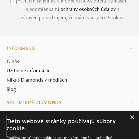
*Chcem sa prihlásiť k odberu newslettera. Súhlasím
s podmienkami
ochrany osobných údajov
a
zároveň potvrdzujem, že mám viac ako 16 rokov.
INFORMÁCIE
O nás
Užitočné informácie
Mikuš Diamonds v médiách
Blog
SVET MIKUŠ DIAMONDS
×
VŠETKO O NÁKUPE
Tieto webové stránky používajú súbory
cookie.
KONTAKT
Používame súbory cookie, aby sme vám umožnili pohodlné