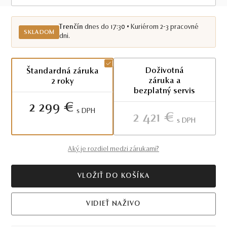
Skladom TN
Trenčín
dnes do 17:30 • Kuriérom 2-3 pracovné
SKLADOM
dni.
Doživotná
Štandardná záruka
záruka a
2 roky
bezplatný servis
2 299 €
S DPH
2 421 €
S DPH
Aký je rozdiel medzi zárukami?
VLOŽIŤ DO KOŠÍKA
VIDIEŤ NAŽIVO