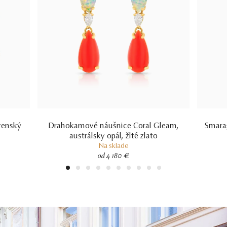
venský
Drahokamové náušnice Coral Gleam,
Smara
austrálsky opál, žlté zlato
Na sklade
od 4 180 €
1
2
3
4
5
6
7
8
9
10