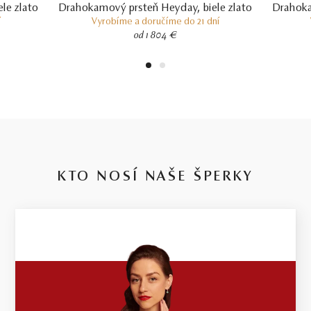
le zlato
Drahokamový prsteň Heyday, biele zlato
Drahoka
í
Vyrobíme a doručíme do 21 dní
od 1 804 €
1
2
KTO NOSÍ NAŠE ŠPERKY