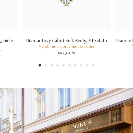
 biele
Diamantový náhrdelník Berlly, žlté zlato
Diamanto
Vyrobíme a doručíme do 14 dní
í
od 1 314 €
1
2
3
4
5
6
7
8
9
10