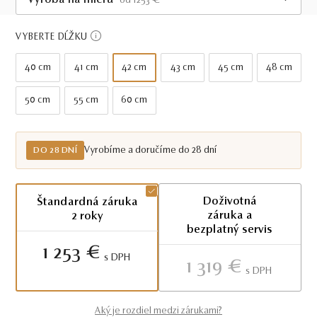
Výroba na mieru
od 1253 €
Do 28 dní
VYBERTE DĹŽKU
40 cm
41 cm
42 cm
43 cm
45 cm
48 cm
50 cm
55 cm
60 cm
Vyrobíme a doručíme do 28 dní
DO 28 DNÍ
Doživotná
Štandardná záruka
záruka a
2 roky
bezplatný servis
1 253 €
S DPH
1 319 €
S DPH
Aký je rozdiel medzi zárukami?