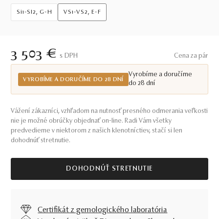
Si1-SI2, G-H
VS1-VS2, E-F
3 503 €
S DPH
Cena za pár
Vyrobíme a doručíme
VYROBÍME A DORUČÍME DO 28 DNÍ
do 28 dní
Vážení zákazníci, vzhľadom na nutnosť presného odmerania veľkosti
nie je možné obrúčky objednať on-line. Radi Vám všetky
predvedieme v niektorom z našich klenotníctiev, stačí si len
dohodnúť stretnutie.
DOHODNÚŤ STRETNUTIE
Certifikát z gemologického laboratória