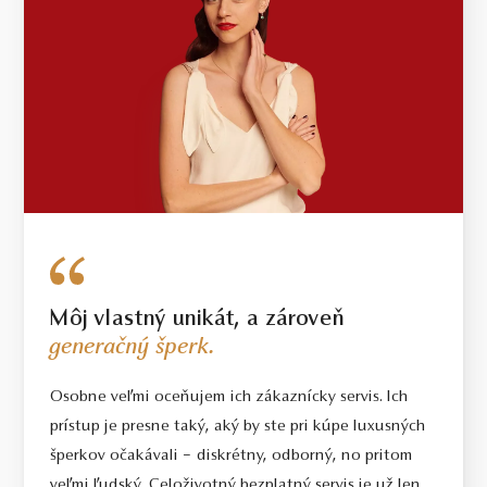
Môj vlastný unikát, a zároveň
generačný šperk.
Osobne veľmi oceňujem ich zákaznícky servis. Ich
prístup je presne taký, aký by ste pri kúpe luxusných
šperkov očakávali – diskrétny, odborný, no pritom
veľmi ľudský. Celoživotný bezplatný servis je už len