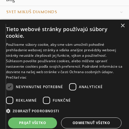
Blog
SVET MIKUŠ DIAMONDS
×
VŠETKO O NÁKUPE
Tieto webové stránky používajú súbory
cookie.
KONTAKT
Používame súbory cookie, aby sme vám umožnili pohodlné
prehliadanie webovej stránky a vďaka analýze prevádzky webovej
Naše klenotníctva
stránky neustále zlepšovali jej funkcie, výkon a použiteľnosť.
Súhlasom povolíte používanie cookies, alebo môžete upraviť
Sídlo spoločnosti
nastavenie cookies podľa svojích preferencií. Podrobné informácie sa
dozviete na našej web stránke v časti Ochrana osobných údajov.
Prečítať viac
NEVYHNUTNE POTREBNÉ
ANALYTICKÉ
REKLAMNÉ
FUNKČNÉ
© MIKUŠ DIAMONDS, A.S. 2026. VŠETKY PRÁVA VYHRADENÉ.
Nastavenia cookies.
ZOBRAZIŤ PODROBNOSTI
3 503 €
PRIJAŤ VŠETKO
ODMIETNUŤ VŠETKO
VIAC INFO
Vyrobíme a doručíme do 28 dní