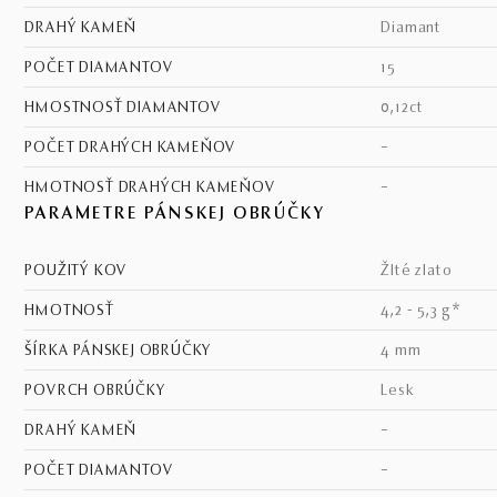
DRAHÝ KAMEŇ
diamant
POČET DIAMANTOV
15
HMOSTNOSŤ DIAMANTOV
0,12ct
POČET DRAHÝCH KAMEŇOV
–
HMOTNOSŤ DRAHÝCH KAMEŇOV
–
PARAMETRE PÁNSKEJ OBRÚČKY
POUŽITÝ KOV
žlté zlato
HMOTNOSŤ
4,2 - 5,3 g*
ŠÍRKA PÁNSKEJ OBRÚČKY
4 mm
POVRCH OBRÚČKY
lesk
DRAHÝ KAMEŇ
–
POČET DIAMANTOV
–