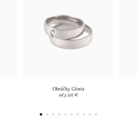
Obrúčky Gloria
od 3 520 €
1
2
3
4
5
6
7
8
9
10