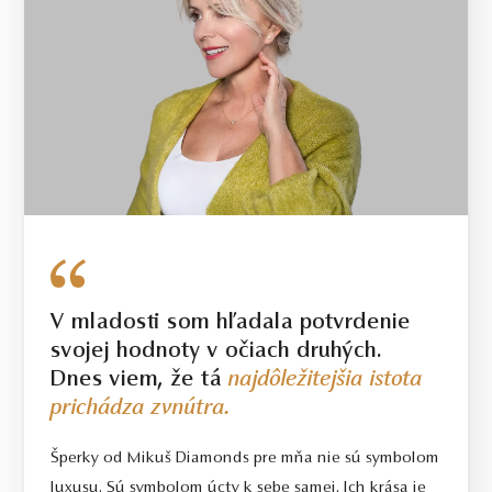
V mladosti som hľadala potvrdenie
svojej hodnoty v očiach druhých.
Dnes viem, že tá
najdôležitejšia istota
prichádza zvnútra.
Šperky od Mikuš Diamonds pre mňa nie sú symbolom
luxusu. Sú symbolom úcty k sebe samej. Ich krása je