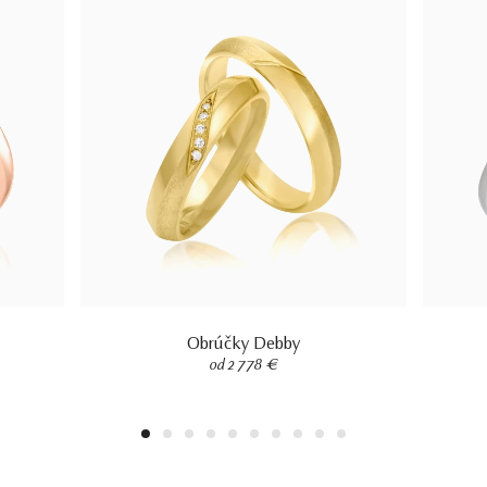
Obrúčky Debby
od 2 778 €
1
2
3
4
5
6
7
8
9
10