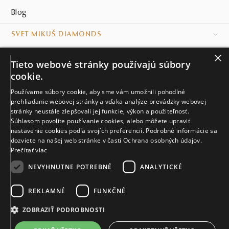
Blog
SVET MIKUŠ DIAMONDS
×
VŠETKO O NÁKUPE
Tieto webové stránky používajú súbory
cookie.
KONTAKT
Používame súbory cookie, aby sme vám umožnili pohodlné
prehliadanie webovej stránky a vďaka analýze prevádzky webovej
Naše klenotníctva
stránky neustále zlepšovali jej funkcie, výkon a použiteľnosť.
Súhlasom povolíte používanie cookies, alebo môžete upraviť
Sídlo spoločnosti
nastavenie cookies podľa svojích preferencií. Podrobné informácie sa
dozviete na našej web stránke v časti Ochrana osobných údajov.
Prečítať viac
NEVYHNUTNE POTREBNÉ
ANALYTICKÉ
REKLAMNÉ
FUNKČNÉ
© MIKUŠ DIAMONDS, A.S. 2026. VŠETKY PRÁVA VYHRADENÉ.
Nastavenia cookies.
ZOBRAZIŤ PODROBNOSTI
3 610 €