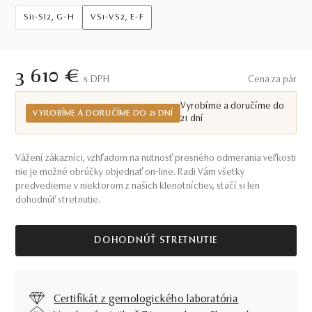
Si1-SI2, G-H
VS1-VS2, E-F
3 610 €
S DPH
Cena za pár
Vyrobíme a doručíme do
VYROBÍME A DORUČÍME DO 21 DNÍ
21 dní
Vážení zákazníci, vzhľadom na nutnosť presného odmerania veľkosti
nie je možné obrúčky objednať on-line. Radi Vám všetky
predvedieme v niektorom z našich klenotníctiev, stačí si len
dohodnúť stretnutie.
DOHODNÚŤ STRETNUTIE
Certifikát z gemologického laboratória