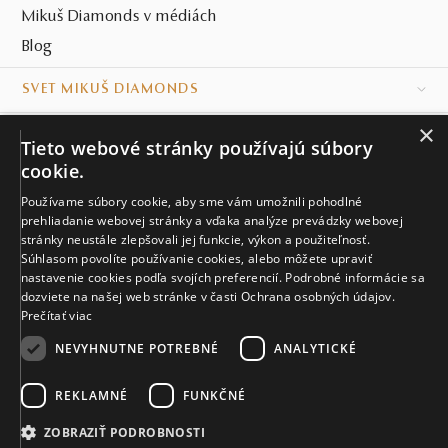
Mikuš Diamonds v médiách
Blog
SVET MIKUŠ DIAMONDS
×
VŠETKO O NÁKUPE
Tieto webové stránky používajú súbory
cookie.
KONTAKT
Používame súbory cookie, aby sme vám umožnili pohodlné
prehliadanie webovej stránky a vďaka analýze prevádzky webovej
Naše klenotníctva
stránky neustále zlepšovali jej funkcie, výkon a použiteľnosť.
Súhlasom povolíte používanie cookies, alebo môžete upraviť
Sídlo spoločnosti
nastavenie cookies podľa svojích preferencií. Podrobné informácie sa
dozviete na našej web stránke v časti Ochrana osobných údajov.
Prečítať viac
NEVYHNUTNE POTREBNÉ
ANALYTICKÉ
REKLAMNÉ
FUNKČNÉ
© MIKUŠ DIAMONDS, A.S. 2026. VŠETKY PRÁVA VYHRADENÉ.
Nastavenia cookies.
ZOBRAZIŤ PODROBNOSTI