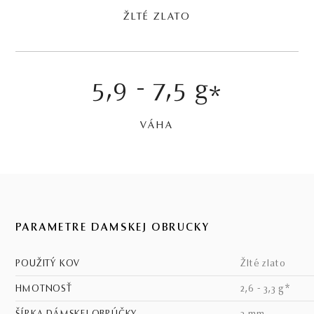
ŽLTÉ ZLATO
5,9 - 7,5 g
*
VÁHA
PARAMETRE DÁMSKEJ OBRÚČKY
POUŽITÝ KOV
žlté zlato
HMOTNOSŤ
2,6 - 3,3 g*