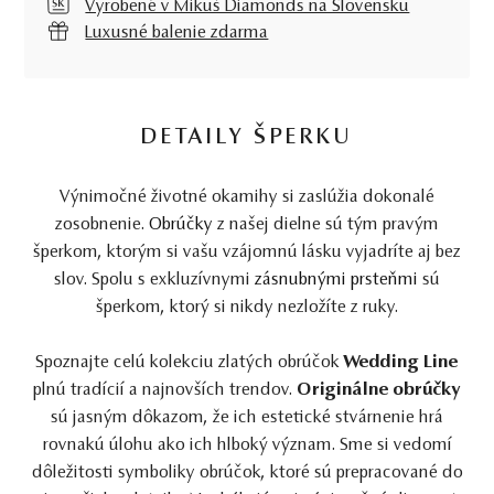
Vyrobené v Mikuš Diamonds na Slovensku
Luxusné balenie zdarma
DETAILY ŠPERKU
Výnimočné životné okamihy si zaslúžia dokonalé
zosobnenie.
Obrúčky
z našej dielne sú tým pravým
šperkom, ktorým si vašu vzájomnú lásku vyjadríte aj bez
slov. Spolu s exkluzívnymi
zásnubnými prsteňmi
sú
šperkom, ktorý si nikdy nezložíte z ruky.
Spoznajte celú kolekciu zlatých obrúčok
Wedding Line
plnú tradícií a najnovších trendov.
Originálne obrúčky
sú jasným dôkazom, že ich estetické stvárnenie hrá
rovnakú úlohu ako ich hlboký význam. Sme si vedomí
dôležitosti symboliky obrúčok, ktoré sú prepracované do