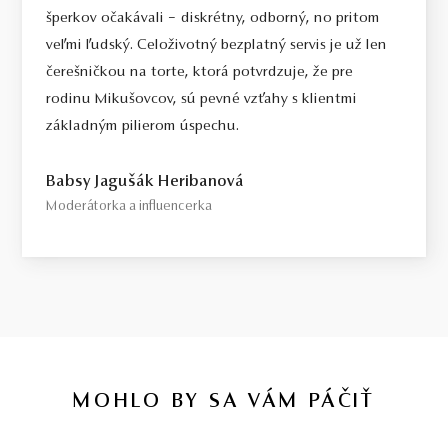
šperkov očakávali – diskrétny, odborný, no pritom
veľmi ľudský. Celoživotný bezplatný servis je už len
čerešničkou na torte, ktorá potvrdzuje, že pre
rodinu Mikušovcov, sú pevné vzťahy s klientmi
základným pilierom úspechu.
Babsy Jagušák Heribanová
Moderátorka a influencerka
MOHLO BY SA VÁM PÁČIŤ