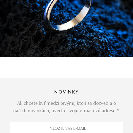
NOVINKY
Ak chcete byť medzi prvými, ktorí sa dozvedia o
našich novinkách, uveďte svoju e-mailovú adresu *