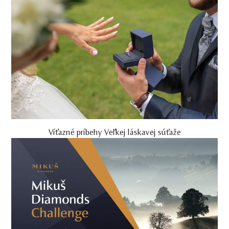
Víťazné príbehy Veľkej láskavej súťaže