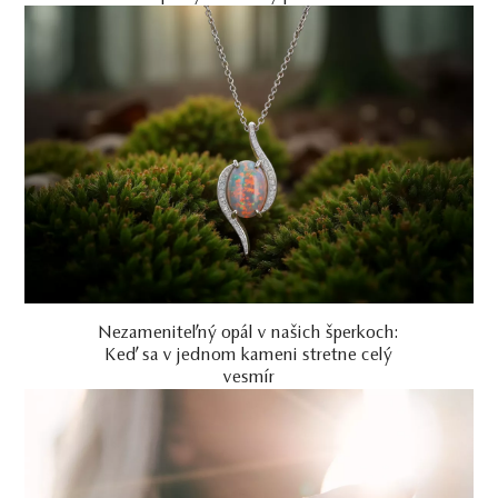
Nezameniteľný opál v našich šperkoch:
Keď sa v jednom kameni stretne celý
vesmír