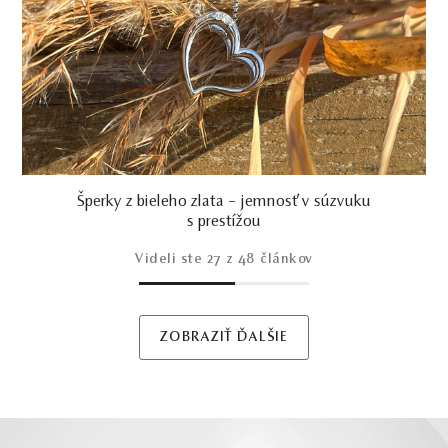
Šperky z bieleho zlata – jemnosť v súzvuku
s prestížou
Videli ste
27
z 48 článkov
ZOBRAZIŤ ĎALŠIE