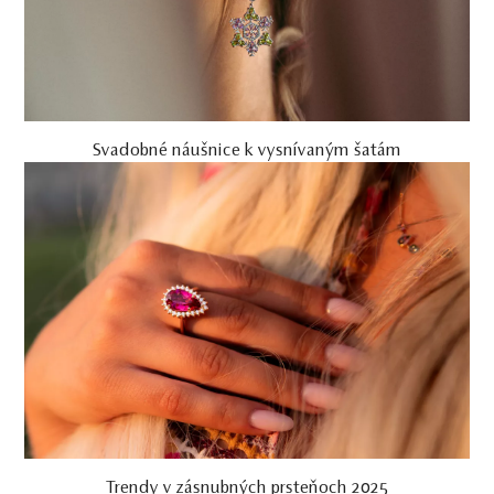
Svadobné náušnice k vysnívaným šatám
Trendy v zásnubných prsteňoch 2025