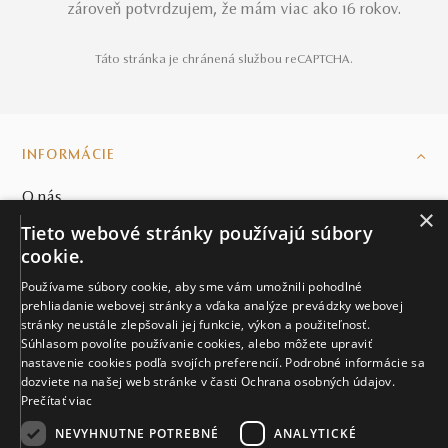
zároveň potvrdzujem, že mám viac ako 16 rokov.
Táto stránka je chránená službou reCAPTCHA.
INFORMÁCIE
O nás
×
Užitočné informácie
Tieto webové stránky používajú súbory
cookie.
Mikuš Diamonds v médiách
Používame súbory cookie, aby sme vám umožnili pohodlné
Blog
prehliadanie webovej stránky a vďaka analýze prevádzky webovej
stránky neustále zlepšovali jej funkcie, výkon a použiteľnosť.
SVET MIKUŠ DIAMONDS
Súhlasom povolíte používanie cookies, alebo môžete upraviť
nastavenie cookies podľa svojích preferencií. Podrobné informácie sa
VŠETKO O NÁKUPE
dozviete na našej web stránke v časti Ochrana osobných údajov.
Prečítať viac
KONTAKT
NEVYHNUTNE POTREBNÉ
ANALYTICKÉ