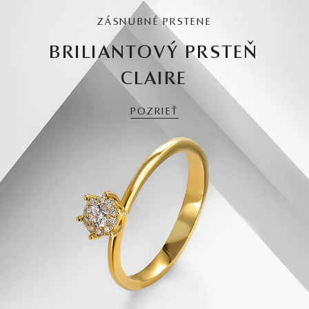
ZÁSNUBNÉ PRSTENE
BRILIANTOVÝ PRSTEŇ
CLAIRE
POZRIEŤ