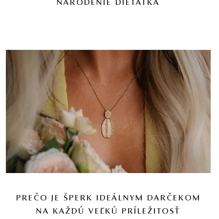
NARODENIE DIEŤATKA
PREČO JE ŠPERK IDEÁLNYM DARČEKOM
NA KAŽDÚ VEĽKÚ PRÍLEŽITOSŤ