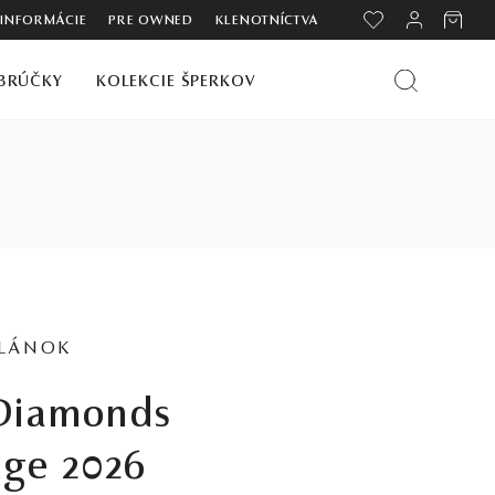
 INFORMÁCIE
PRE OWNED
KLENOTNÍCTVA
BRÚČKY
KOLEKCIE ŠPERKOV
ČLÁNOK
nge 2026