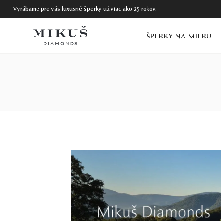
Vyrábame pre vás luxusné šperky už viac ako 25 rokov.
ŠPERKY NA MIERU