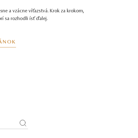
ásne a vzácne víťazstvá. Krok za krokom,
í sa rozhodli ísť ďalej.
LÁNOK