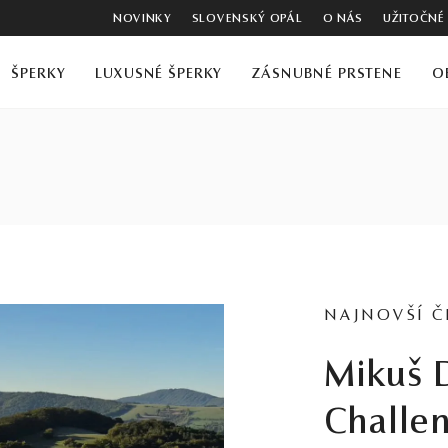
NOVINKY
SLOVENSKÝ OPÁL
O NÁS
UŽITOČNÉ
ŠPERKY
LUXUSNÉ ŠPERKY
ZÁSNUBNÉ PRSTENE
O
NAJNOVŠÍ 
Mikuš Diamonds
Challe