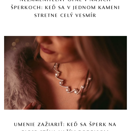
NEZAMENITEĽNÝ OPÁL V NAŠICH
ŠPERKOCH: KEĎ SA V JEDNOM KAMENI
STRETNE CELÝ VESMÍR
UMENIE ZAŽIARIŤ: KEĎ SA ŠPERK NA