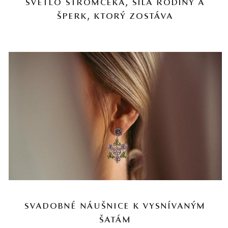
SVETLO STROMČEKA, SILA RODINY A
ŠPERK, KTORÝ ZOSTÁVA
SVADOBNÉ NÁUŠNICE K VYSNÍVANÝM
ŠATÁM