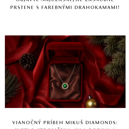
OBJAVTE NAJÚŽASNEJŠIE ZÁSNUBNÉ
PRSTENE S FAREBNÝMI DRAHOKAMAMI!
VIANOČNÝ PRÍBEH MIKUŠ DIAMONDS: