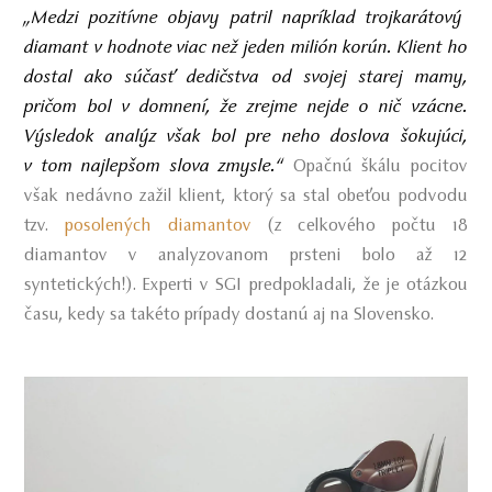
„Medzi pozitívne objavy patril napríklad trojkarátový
diamant v hodnote viac než jeden milión korún. Klient ho
dostal ako súčasť dedičstva od svojej starej mamy,
pričom bol v domnení, že zrejme nejde o nič vzácne.
Výsledok analýz však bol pre neho doslova šokujúci,
v tom najlepšom slova zmysle.“
Opačnú škálu pocitov
však nedávno zažil klient, ktorý sa stal obeťou podvodu
tzv.
posolených diamantov
(z celkového počtu 18
diamantov v analyzovanom prsteni bolo až 12
syntetických!). Experti v SGI predpokladali, že je otázkou
času, kedy sa takéto prípady dostanú aj na Slovensko.