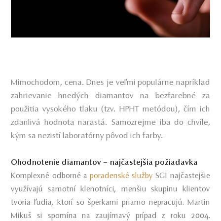
Mimochodom, cena. Dnes je veľmi populárne napríklad
zahrievanie hnedých diamantov na bezfarebné za
použitia vysokého tlaku (tzv. HPHT metódou), čím ich
zdanlivá hodnota narastá. Samozrejme iba do chvíle,
kým sa nezistí laboratórny pôvod ich farby.
Ohodnotenie diamantov – najčastejšia požiadavka
Komplexné odborné a
poradenské služby
SGI najčastejšie
využívajú samotní klenotníci, menšiu skupinu klientov
tvoria ľudia, ktorí so šperkami priamo nepracujú. Martin
Mikuš si spomína na zaujímavý prípad z roku 2004.