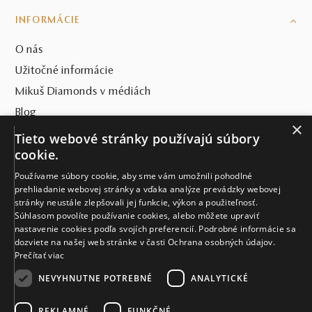
INFORMÁCIE
O nás
Užitočné informácie
Mikuš Diamonds v médiách
Blog
×
Tieto webové stránky používajú súbory
SVET MIKUŠ DIAMONDS
cookie.
VŠETKO O NÁKUPE
Používame súbory cookie, aby sme vám umožnili pohodlné
prehliadanie webovej stránky a vďaka analýze prevádzky webovej
stránky neustále zlepšovali jej funkcie, výkon a použiteľnosť.
KONTAKT
Súhlasom povolíte používanie cookies, alebo môžete upraviť
nastavenie cookies podľa svojích preferencií. Podrobné informácie sa
Naše klenotníctva
dozviete na našej web stránke v časti Ochrana osobných údajov.
Prečítať viac
Sídlo spoločnosti
NEVYHNUTNE POTREBNÉ
ANALYTICKÉ
REKLAMNÉ
FUNKČNÉ