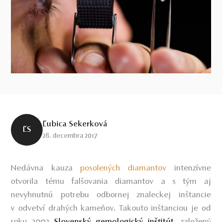
Ľubica Sekerková
ĽS
28. decembra 2017
Nedávna kauza
posolených diamantov
intenzívne
otvorila tému falšovania diamantov a s tým aj
nevyhnutnú potrebu odbornej znaleckej inštancie
v odvetví drahých kameňov. Takouto inštanciou je od
roku 2002
, založený
Slovenský gemologický inštitút