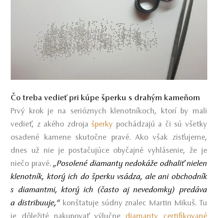
Čo treba vedieť pri kúpe šperku s drahým kameňom
Prvý krok je na serióznych klenotníkoch, ktorí by mali
vedieť, z akého zdroja
šperky
pochádzajú a či sú všetky
osadené kamene skutočne pravé. Ako však zisťujeme,
dnes už nie je postačujúce obyčajné vyhlásenie, že je
„Posolené diamanty nedokáže odhaliť nielen
niečo pravé.
klenotník, ktorý ich do šperku vsádza, ale ani obchodník
s diamantmi, ktorý ich (často aj nevedomky) predáva
a distribuuje,“
konštatuje súdny znalec Martin Mikuš. Tu
je dôležité nakupovať výlučne
diamanty certifikované