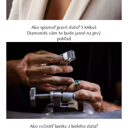
Ako spoznať pravé zlato? S Mikuš
Diamonds vám to bude jasné na prvý
pohľad
Ako vyčistiť šperky z bieleho zlata?