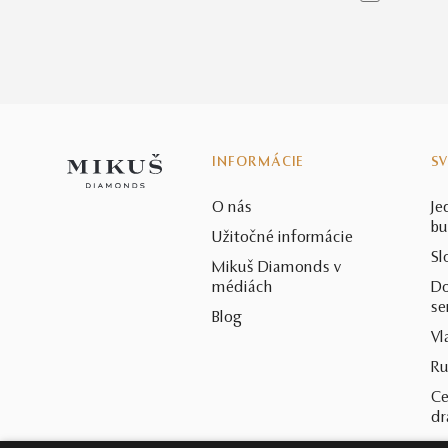
INFORMÁCIE
S
O nás
Je
bu
Užitočné informácie
Sl
Mikuš Diamonds v
médiách
Do
se
Blog
Vl
Ru
Ce
d