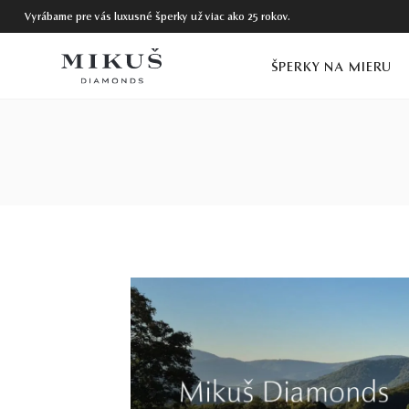
Vyrábame pre vás luxusné šperky už viac ako 25 rokov.
ŠPERKY NA MIERU