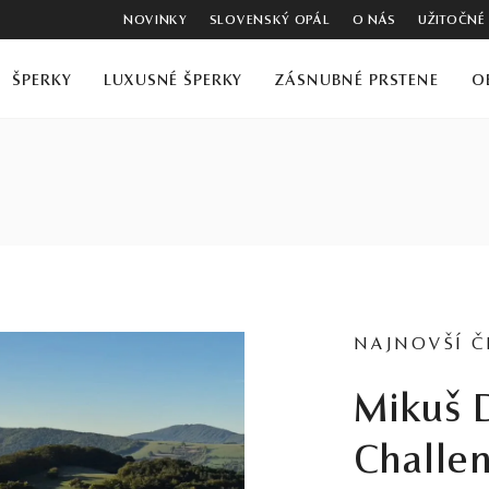
NOVINKY
SLOVENSKÝ OPÁL
O NÁS
UŽITOČNÉ
ŠPERKY
LUXUSNÉ ŠPERKY
ZÁSNUBNÉ PRSTENE
O
NAJNOVŠÍ 
Mikuš Diamonds
Challe