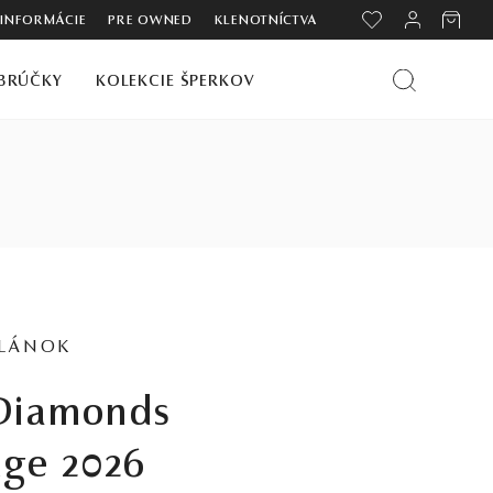
 INFORMÁCIE
PRE OWNED
KLENOTNÍCTVA
BRÚČKY
KOLEKCIE ŠPERKOV
ČLÁNOK
nge 2026