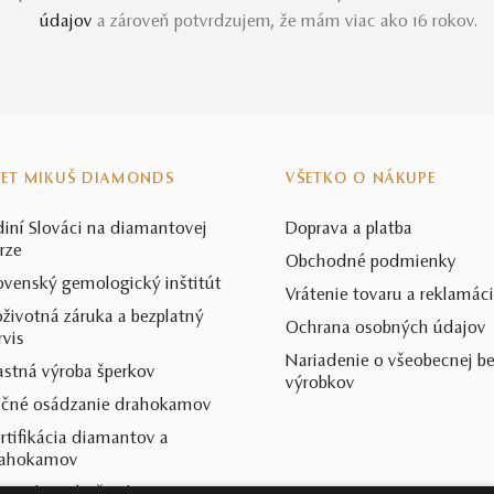
údajov
a zároveň potvrdzujem, že mám viac ako 16 rokov.
VET MIKUŠ DIAMONDS
VŠETKO O NÁKUPE
diní Slováci na diamantovej
Doprava a platba
rze
Obchodné podmienky
ovenský gemologický inštitút
Vrátenie tovaru a reklamác
životná záruka a bezplatný
Ochrana osobných údajov
rvis
Nariadenie o všeobecnej b
astná výroba šperkov
výrobkov
čné osádzanie drahokamov
rtifikácia diamantov a
rahokamov