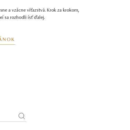
ásne a vzácne víťazstvá. Krok za krokom,
í sa rozhodli ísť ďalej.
LÁNOK