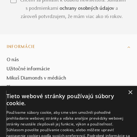
*Chcem sa prihlásiť k odberu newslettera. Súhlasím
s podmienkami
ochrany osobných údajov
a
zároveň potvrdzujem, že mám viac ako 16 rokov.
INFORMÁCIE
O nás
Užitočné informácie
Mikuš Diamonds v médiách
Blog
×
Tieto webové stránky používajú súbory
SVET MIKUŠ DIAMONDS
cookie.
Používame súbory cookie, aby sme vám umožnili pohodlné
VŠETKO O NÁKUPE
prehliadanie webovej stránky a vďaka analýze prevádzky webovej
stránky neustále zlepšovali jej funkcie, výkon a použiteľnosť.
KONTAKT
Súhlasom povolíte používanie cookies, alebo môžete upraviť
nastavenie cookies podľa svojích preferencií. Podrobné informácie sa