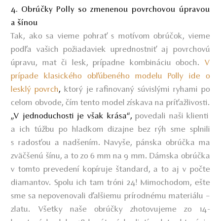
4. Obrúčky Polly so zmenenou povrchovou úpravou
a šínou
Tak, ako sa vieme pohrať s motívom obrúčok, vieme
podľa vašich požiadaviek uprednostniť aj povrchovú
úpravu, mat či lesk, prípadne kombináciu oboch.
V
prípade klasického obľúbeného modelu Polly ide o
lesklý povrch
,
ktorý je rafinovaný súvislými ryhami po
celom obvode, čím tento model získava na príťažlivosti.
„V jednoduchosti je však krása“,
povedali naši klienti
a ich túžbu po hladkom dizajne bez rýh sme splnili
s radosťou a nadšením. Navyše, pánska obrúčka ma
zväčšenú šínu, a to zo 6 mm na 9 mm. Dámska obrúčka
v tomto prevedení kopíruje štandard, a to aj v počte
diamantov. Spolu ich tam tróni 24! Mimochodom, ešte
sme sa nepovenovali ďalšiemu prírodnému materiálu –
zlatu. Všetky naše obrúčky zhotovujeme zo 14-