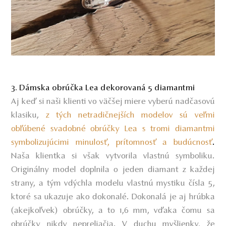
3. Dámska obrúčka Lea dekorovaná 5 diamantmi
Aj keď si naši klienti vo väčšej miere vyberú nadčasovú
klasiku,
z tých netradičnejších modelov sú veľmi
obľúbené svadobné obrúčky Lea s tromi diamantmi
symbolizujúcimi minulosť, prítomnosť a budúcnosť
.
Naša klientka si však vytvorila vlastnú symboliku.
Originálny model doplnila o jeden diamant z každej
strany, a tým vdýchla modelu vlastnú mystiku čísla 5,
ktoré sa ukazuje ako dokonalé. Dokonalá je aj hrúbka
(akejkoľvek) obrúčky, a to 1,6 mm, vďaka čomu sa
obrúčky nikdy nepreliačia. V duchu myšlienky, že