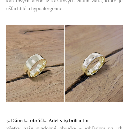
karatových alebo 18-karátových zliatín zlata, ktoré je
ušľachtilé a hypoalergénne.
5. Dámska obrúčka Ariel s 19 briliantmi
Všetky naše svadobné obrúčky – vzhľadom na ich