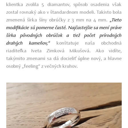
klientka zvolila 5 diamantov, spôsob osadenia však
zostal rovnaký ako v štandardnom modeli. Takisto bola
zmenená šírka šíny obrúčky z 3 mm na 4 mm.
„
Tieto
modifikácie sú pomerne časté. Najčastejšie sa mení práve
šírka pôvodných obrúčok a tiež počet prírodných
drahých kameňov,“
konštatuje naša obchodná
riaditeľka Iveta Zimková Mikušová. Ako vidíte,
takýmito zmenami sa dá docieliť úplne nový, a hlavne
osobný „feeling“ z večných kruhov.