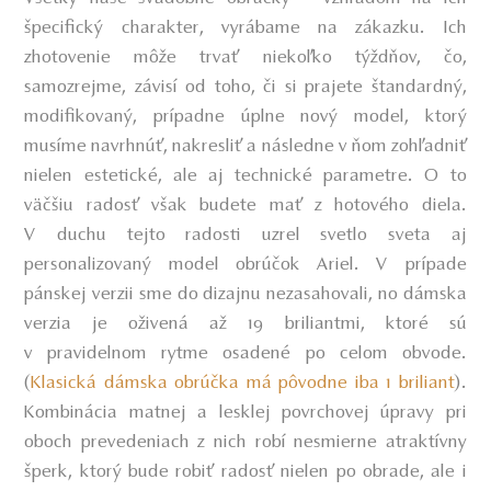
špecifický charakter, vyrábame na zákazku. Ich
zhotovenie môže trvať niekoľko týždňov, čo,
samozrejme, závisí od toho, či si prajete štandardný,
modifikovaný, prípadne úplne nový model, ktorý
musíme navrhnúť, nakresliť a následne v ňom zohľadniť
nielen estetické, ale aj technické parametre. O to
väčšiu radosť však budete mať z hotového diela.
V duchu tejto radosti uzrel svetlo sveta aj
personalizovaný model obrúčok Ariel. V prípade
pánskej verzii sme do dizajnu nezasahovali, no dámska
verzia je oživená až 19 briliantmi, ktoré sú
v pravidelnom rytme osadené po celom obvode.
(
Klasická dámska obrúčka má pôvodne iba 1 briliant
).
Kombinácia matnej a lesklej povrchovej úpravy pri
oboch prevedeniach z nich robí nesmierne atraktívny
šperk, ktorý bude robiť radosť nielen po obrade, ale i