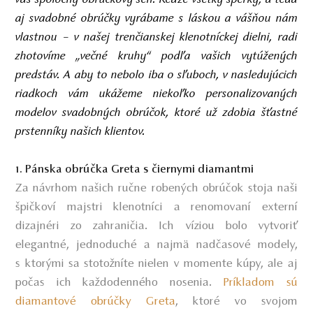
aj svadobné obrúčky vyrábame s láskou a vášňou nám
vlastnou – v našej trenčianskej klenotníckej dielni, radi
zhotovíme „večné kruhy“ podľa vašich vytúžených
predstáv. A aby to nebolo iba o sľuboch, v nasledujúcich
riadkoch vám ukážeme niekoľko personalizovaných
modelov svadobných obrúčok, ktoré už zdobia šťastné
prstenníky našich klientov.
1. Pánska obrúčka Greta s čiernymi diamantmi
Za návrhom našich ručne robených obrúčok stoja naši
špičkoví majstri klenotníci a renomovaní externí
dizajnéri zo zahraničia. Ich víziou bolo vytvoriť
elegantné, jednoduché a najmä nadčasové modely,
s ktorými sa stotožníte nielen v momente kúpy, ale aj
počas ich každodenného nosenia.
Príkladom sú
diamantové obrúčky Greta
, ktoré vo svojom