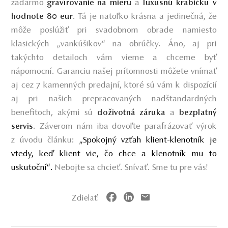
zadarmo
a
gravírovanie na mieru
luxusnú krabičku v
. Tá je natoľko krásna a jedinečná, že
hodnote 80 eur
môže poslúžiť pri svadobnom obrade namiesto
klasických „vankúšikov“ na obrúčky. Áno, aj pri
takýchto detailoch vám vieme a chceme byť
nápomocní. Garanciu našej prítomnosti môžete vnímať
aj cez 7 kamenných predajní, ktoré sú vám k dispozícií
aj pri našich prepracovaných nadštandardných
benefitoch, akými sú
a
doživotná záruka
bezplatný
. Záverom nám iba dovoľte parafrázovať výrok
servis
z úvodu článku:
„Spokojný vzťah klient-klenotník je
vtedy, keď klient vie, čo chce a klenotník mu to
uskutoční“.
Nebojte sa chcieť. Snívať. Sme tu pre vás!
Zdielať: