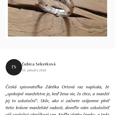
Ľubica Sekerková
ĽS
26. januára 2020
Česká spisovateľka Zdeňka Ortová raz napísala, že
„spokojné manželstvo je, keď žena vie, čo chce, a manžel
jej to uskutoční“. Skôr, ako si začnete vzájomne plniť
tieto krásne manželské radosti, dovoľte nám uskutočniť
váš spoločný obrúčkový sen. Keďže všetky šperky, a teda