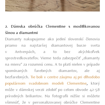
2. Dámska obrúčka Clementine s modifikovanou
šínou a diamantmi
Diamanty nakupujeme ako jediní slovenskí členovia
priamo na najstaršej diamantovej burze sveta
v Antverpách, a to bez akýchkoľvek
sprostredkovateľov. Vieme teda zabezpečiť „diamanty
na mieru“ za rozumnú cenu. A to platí nielen v prípade
spomínaných farebných diamantov, ale aj
bezfarebných.
Tie boli v centre záujmu aj pri dlhodobo
populárnom svadobnom modeli Clementine
,
ktorý
môže v dámskej verzii zdobiť po celom obvode 42-58
prírodných briliantov. Na fotografii nižšie si môžete
všimnúť, že v personalizovanej obrúčke Clementine