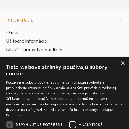
Diamantové solitéry sú doslova osudovým prototypom
zásnubných prsteňov
, pretože sa dokážu udržať už celé
veky tam, kde muži dávajú tie najkrajšie komplimenty.
INFORMÁCIE
V reči klenotníkov ide o typ zásnubných prsteňov
s jedným centrálnym diamantom (solitérom). Vďaka ich
O nás
krásnemu a jednoduchému dizajnu vznikli aj mnohé
Užitočné informácie
solitérové legendy medzi našimi
zásnubnými prsteňmi
.
Nechajte si ich naživo ukázať v jednom z našich siedmich
Mikuš Diamonds v médiách
kamenných klenotníctiev, alebo oslovte naše kolegyne
Blog
×
v online priestore. V oboch prípadoch vás rady prevedú
Tieto webové stránky používajú súbory
svetom, o ktorom sníva každá žena už ako malé dievča.
SVET MIKUŠ DIAMONDS
cookie.
A sny sa plnia. V Mikuš Diamonds. A to nielen vďaka našej
Používame súbory cookie, aby sme vám umožnili pohodlné
bohatej ponuke zásnubných diamantových solitérov, ale
VŠETKO O NÁKUPE
prehliadanie webovej stránky a vďaka analýze prevádzky webovej
aj vďaka možnosti zhotoviť zásnubný skvost presne podľa
stránky neustále zlepšovali jej funkcie, výkon a použiteľnosť.
KONTAKT
vašich predstáv. Každý jeden zásnubný prsteň je totiž
Súhlasom povolíte používanie cookies, alebo môžete upraviť
nastavenie cookies podľa svojích preferencií. Podrobné informácie sa
dielom našich skvelých klenotníkov, ktorí zhmotňujú vaše
Naše klenotníctva
dozviete na našej web stránke v časti Ochrana osobných údajov.
zásnubné sny
v prestížnom Klenotníckom dome
Prečítať viac
v centre Trenčína
.
Sídlo spoločnosti
NEVYHNUTNE POTREBNÉ
ANALYTICKÉ