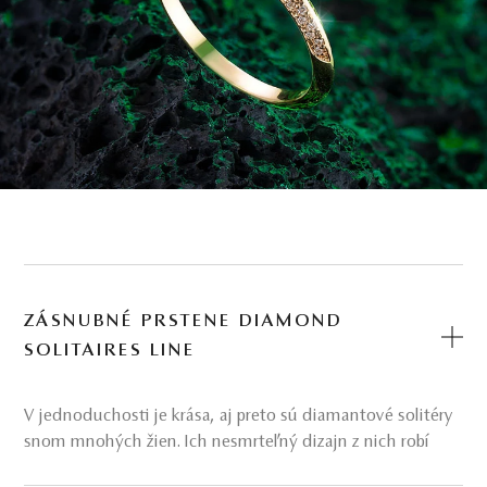
ZÁSNUBNÉ PRSTENE DIAMOND
SOLITAIRES LINE
V jednoduchosti je krása, aj preto sú diamantové solitéry
snom mnohých žien. Ich nesmrteľný dizajn z nich robí
doslova zásnubných kráľov v duchu tradície aj