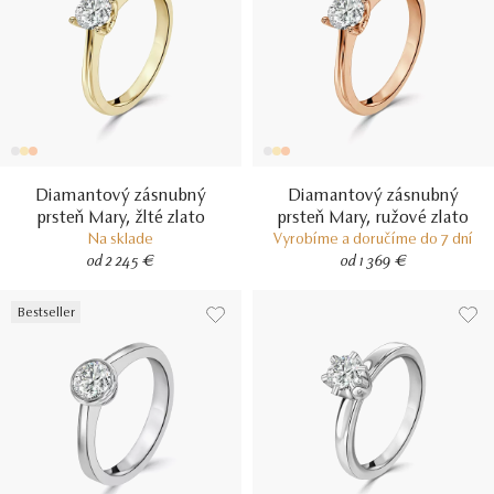
Diamantový zásnubný
Diamantový zásnubný
prsteň Mary, žlté zlato
prsteň Mary, ružové zlato
Na sklade
Vyrobíme a doručíme do 7 dní
od 2 245 €
od 1 369 €
Bestseller