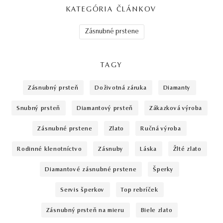
KATEGÓRIA ČLÁNKOV
Zásnubné prstene
TAGY
zásnubný prsteň
doživotná záruka
diamanty
snubný prsteň
diamantový prsteň
zákazková výroba
zásnubné prstene
zlato
ručná výroba
rodinné klenotníctvo
zásnuby
láska
žlté zlato
diamantové zásnubné prstene
šperky
servis šperkov
top rebríček
zásnubný prsteň na mieru
biele zlato