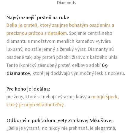
Diamonds
Najvýraznejší prsteň na ruke
Bella je prsteň, ktorý zaujme bohatým osadením a
precíznou prácou s detailom
. Spojenie centrálneho
diamantu s množstvom menších kameňov vytvára
luxusný, no stále jemný a ženský výraz. Diamanty sú
osadené tak, aby prsteň pôsobil žiarivo z každého uhla.
Tento ikonický zásnubný prsteň celkovo zdobí
69
diamantov
, ktoré jej dodávajú výnimočný lesk a noblesu.
Pre koho je ideálna:
milujú šperk,
pre ženy, ktoré sa neboja výraznej krásy a
ktorý je neprehliadnuteľný
.
Odborným pohľadom Ivety Zimkovej Mikušovej:
„Bella je výrazná, no nikdy nie prehnaná. Je elegantná,