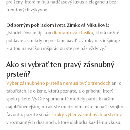
pre ženy, ktoré milujú nadčasový luxus a eleganciu bez
trendových výkyvov.
Odborným pohľadom Iveta Zimková Mikušová:
diamantová klasika
„Model Diva je tip-top
, ktorá nežné
pohlavie asi nikdy neprestane baviť. Už roky nás inšpiruje
– a tou najväčšou inšpiráciou ste pre nás vždy vy.“
Ako si vybrať ten pravý zásnubný
prsteň?
Výber zásnubného prsteňa nemusí byť o trendoch
ani o
tabuľkách. Je o žene, ktorú poznáte, a o príbehu, ktorý
spolu píšete. Vyššie spomenuté modely patria k našim
najobľúbenejším, no ak ste medzi nimi ešte nenašli svojho
široký výber zásnubných prsteňov
favorita, pozrite si náš
v rozmanitých dizajnoch, ktoré ulahodia každému vkusu.