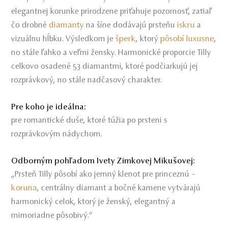
elegantnej korunke prirodzene priťahuje pozornosť, zatiaľ
diamanty
iskru
čo drobné
na šíne dodávajú prsteňu
a
šperk
pôsobí luxusne
vizuálnu hĺbku. Výsledkom je
, ktorý
,
no stále ľahko a veľmi žensky. Harmonické proporcie Tilly
celkovo osadené 53 diamantmi, ktoré podčiarkujú jej
rozprávkový, no stále nadčasový charakter.
Pre koho je ideálna:
pre romantické duše, ktoré túžia po prsteni s
rozprávkovým nádychom.
Odborným pohľadom Ivety Zimkovej Mikušovej:
„Prsteň Tilly pôsobí ako jemný klenot pre princeznú –
koruna
, centrálny diamant a bočné kamene vytvárajú
harmonický celok, ktorý je ženský, elegantný a
mimoriadne pôsobivý.“