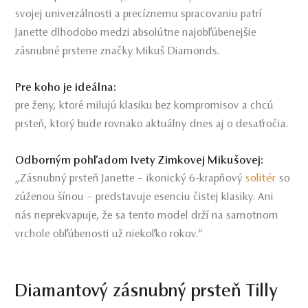
svojej univerzálnosti a precíznemu spracovaniu patrí
Janette dlhodobo medzi absolútne najobľúbenejšie
zásnubné prstene značky Mikuš Diamonds.
Pre koho je ideálna:
pre ženy, ktoré milujú klasiku bez kompromisov a chcú
prsteň, ktorý bude rovnako aktuálny dnes aj o desaťročia.
Odborným pohľadom Ivety Zimkovej Mikušovej:
solitér
„Zásnubný prsteň Janette – ikonický 6-krapňový
so
zúženou šínou – predstavuje esenciu čistej klasiky. Ani
nás neprekvapuje, že sa tento model drží na samotnom
vrchole obľúbenosti už niekoľko rokov.“
Diamantový zásnubný prsteň Tilly