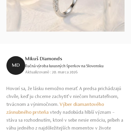
Mikuš Diamonds
MD
Ručná výroba luxusných šperkov na Slovensku
Aktualizované : 20. marca 2026
Hovorí sa, že lásku nemožno merať. A predsa prichádzajú
chvíle, keď ju chceme zachytiť v niečom hmatateľnom,
Výber diamantového
trvácnom a výnimočnom.
zásnubného prsteňa
vtedy nadobúda hlbší význam –
stáva sa rozhodnutím, ktoré v sebe nesie emóciu, príbeh a
váhu jedného z najdôležitejších momentov v živote