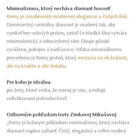
Minimalizmus, ktorý necháva diamant hovoriť
Romy je zosobnením modernej elegancie a čistých línií
.
Dominantný centrálny diamant je osadený tak, aby
vynikol bez rušivých prvkov, zatiaľ čo hladká šína vytvára
minimalistický a sebavedomý rám. Dizajn pôsobí
vyvážene, pokojne a nadčasovo. Vďaka univerzálnemu
nestavia na okázalosti,
prevedeniu je Romy prsteň, ktorý
ale na kvalite a sile detailu
.
Pre koho je ideálna:
pre ženy, ktoré vedia, že menej je viac, a milujú
sofistikovanú jednoduchosť.
Odborným pohľadom Ivety Zimkovej Mikušovej:
„Romy je krásnym príkladom minimalizmu, ktorý necháva
diamant naplno zažiariť. Čistý, elegantný a veľmi osobný