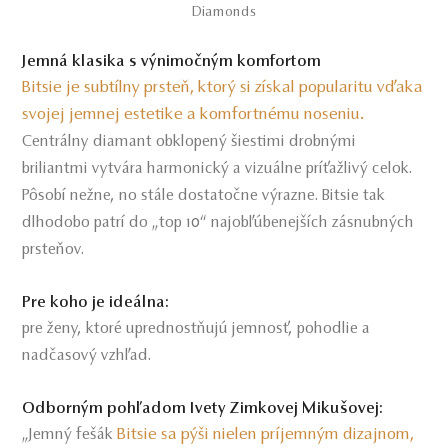
Diamonds
Jemná klasika s výnimočným komfortom
Bitsie je subtílny prsteň, ktorý si získal popularitu vďaka
svojej jemnej estetike a komfortnému noseniu
.
Centrálny diamant obklopený šiestimi drobnými
briliantmi vytvára harmonický a vizuálne príťažlivý celok.
Pôsobí nežne, no stále dostatočne výrazne. Bitsie tak
dlhodobo patrí do „top 10“ najobľúbenejších zásnubných
prsteňov.
Pre koho je ideálna:
pre ženy, ktoré uprednostňujú jemnosť, pohodlie a
nadčasový vzhľad.
Odborným pohľadom Ivety Zimkovej Mikušovej:
Bitsie sa pýši nielen príjemným dizajnom,
„Jemný fešák