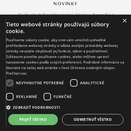
NOVINKY
Ak chcete byť medzi prvými, ktorí sa dozvedia o
×
našich novinkách, uveďte svoju e-mailovú adresu *
Tieto webové stránky používajú súbory
cookie.
Používame súbory cookie, aby sme vám umožnili pohodlné
prehliadanie webovej stránky a vďaka analýze prevádzky webovej
stránky neustále zlepšovali jej funkcie, výkon a použiteľnosť.
Súhlasom povolíte používanie cookies, alebo môžete upraviť
nastavenie cookies podľa svojích preferencií. Podrobné informácie sa
dozviete na našej web stránke v časti Ochrana osobných údajov.
*Chcem sa prihlásiť k odberu newslettera. Súhlasím
Prečítať viac
s podmienkami
ochrany osobných údajov
a
NEVYHNUTNE POTREBNÉ
ANALYTICKÉ
zároveň potvrdzujem, že mám viac ako 16 rokov.
REKLAMNÉ
FUNKČNÉ
ZOBRAZIŤ PODROBNOSTI
INFORMÁCIE
PRIJAŤ VŠETKO
ODMIETNUŤ VŠETKO
O nás