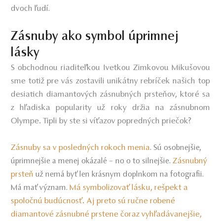
dvoch ľudí.
Zásnuby ako symbol úprimnej
lásky
S obchodnou riaditeľkou Ivetkou Zimkovou Mikušovou
sme totiž pre vás zostavili unikátny rebríček našich top
desiatich diamantových zásnubných prsteňov, ktoré sa
z hľadiska popularity už roky držia na zásnubnom
Olympe. Tipli by ste si víťazov popredných priečok?
Zásnuby sa v posledných rokoch menia
. Sú osobnejšie,
Zásnubný
úprimnejšie a menej okázalé – no o to silnejšie.
prsteň
už nemá byť len krásnym doplnkom na fotografii.
Má symbolizovať lásku, rešpekt a
Má mať význam.
spoločnú budúcnosť. Aj preto sú ručne robené
diamantové zásnubné prstene čoraz vyhľadávanejšie,