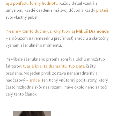
aj z pohľadu formy hodnoty.
Každý detail vzniká s
prsteň
úmyslom, každé osadenie má svoj dôvod a každý
svoj vlastný príbeh.
Presne v tomto duchu už roky tvorí aj
Mikuš Diamonds
– s dôrazom na remeselnú precíznosť, emóciu a skutočný
význam zásnubného momentu.
Pri výbere zásnubného prsteňa zohráva úlohu množstvo
tvar a kvalita diamantu
typ zlata
faktorov:
,
či štýl
osadenia. No jeden prvok zostáva nenahraditeľný a
srdce
nadčasový –
. Ten tichý vnútorný pocit istoty, ktorý
často rozhodne skôr než rozum. Práve okolo neho sa točí
celý tento článok.