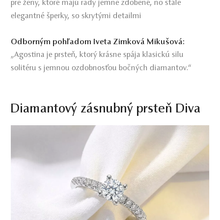
pre ženy, ktoré majú rady jemne zdobené, no stále
elegantné šperky, so skrytými detailmi
Odborným pohľadom Iveta Zimková Mikušová:
„Agostina je prsteň, ktorý krásne spája klasickú silu
solitéru s jemnou ozdobnosťou bočných diamantov.“
Diamantový zásnubný prsteň Diva