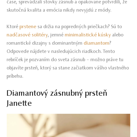
čase, sprevádzali stovky zásnub a opakovane potvrdili, že
skutočná kvalita a emócia nikdy nevyjdú z módy.
prstene
Ktoré
sa držia na popredných priečkach? Sú to
nadčasové solitéry
minimalistické kúsky
, jemné
alebo
diamantom
romantické dizajny s dominantným
?
Odpovede nájdete v nasledujúcich riadkoch. Tento
rebríček je pozvaním do sveta zásnub – možno práve tu
objavíte prsteň, ktorý sa stane začiatkom vášho vlastného
príbehu.
Diamantový zásnubný prsteň
Janette