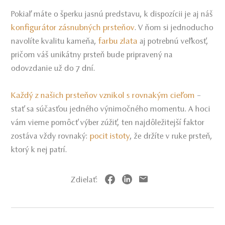
Pokiaľ máte o šperku jasnú predstavu, k dispozícii je aj náš
konfigurátor zásnubných prsteňov
. V ňom si jednoducho
farbu zlata
navolíte kvalitu kameňa,
aj potrebnú veľkosť,
pričom váš unikátny prsteň bude pripravený na
odovzdanie už do 7 dní.
Každý z našich prsteňov vznikol s rovnakým cieľom
–
stať sa súčasťou jedného výnimočného momentu. A hoci
vám vieme pomôcť výber zúžiť, ten najdôležitejší faktor
pocit istoty
zostáva vždy rovnaký:
, že držíte v ruke prsteň,
ktorý k nej patrí.
Zdielať: