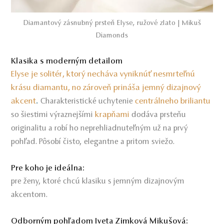
Diamantový zásnubný prsteň Elyse, ružové zlato | Mikuš
Diamonds
Klasika s moderným detailom
Elyse je solitér, ktorý necháva vyniknúť nesmrteľnú
krásu diamantu, no zároveň prináša jemný dizajnový
akcent
.
centrálneho briliantu
Charakteristické uchytenie
krapňami
so šiestimi výraznejšími
dodáva prsteňu
originalitu a robí ho neprehliadnuteľným už na prvý
pohľad. Pôsobí čisto, elegantne a pritom sviežo.
Pre koho je ideálna:
pre ženy, ktoré chcú klasiku s jemným dizajnovým
akcentom.
Odborným pohľadom Iveta Zimková Mikušová: