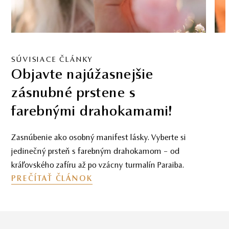
SÚVISIACE ČLÁNKY
Trendy v zásnubných
prsteňoch 2025
Objavte top trendy zásnubných prsteňov 2025 –
asymetria, farebné drahokamy, mix kovov, prírodné
detaily a vintage šarm. Tipy, ako vybrať jedinečný
prsteň.
PREČÍTAŤ ČLÁNOK