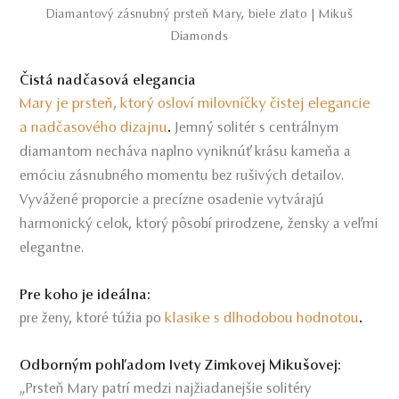
Diamantový zásnubný prsteň Mary, biele zlato | Mikuš
Diamonds
Čistá nadčasová elegancia
Mary je prsteň, ktorý osloví milovníčky čistej elegancie
a nadčasového dizajnu
.
Jemný solitér s centrálnym
diamantom necháva naplno vyniknúť krásu kameňa a
emóciu zásnubného momentu bez rušivých detailov.
Vyvážené proporcie a precízne osadenie vytvárajú
harmonický celok, ktorý pôsobí prirodzene, žensky a veľmi
elegantne.
Pre koho je ideálna:
klasike s dlhodobou hodnotou
.
pre ženy, ktoré túžia po
Odborným pohľadom Ivety Zimkovej Mikušovej:
„Prsteň Mary patrí medzi najžiadanejšie solitéry